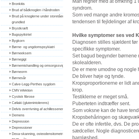
Man regner med at omkring 1 u
Bronkitis
syndrom.
Brud af bådknoglen i håndroden
Som ved mange andre kromosom
Brud på knoglerne under storetåens 
tendensen til fejldelinger af 
grundled
Brystkræft
Hvilke symptomer ses ved K
Bugspytkirtel
Bygkorn
Diagnosen stilles sjældent fø
Børne- og ungdomspsykiatri
specifikke symptomer.
Børneeksem
Set bagud begynder børnene no
Børnegigt
skolealderen.
Børnemishandling og omsorgssvigt
De er mere umodne og nogle har
Børneorm
De bliver høje og tynde.
Børnesår
Kropsproportionerne er lidt an
Calve-Legg-Perthes sygdom
krop.
CMV infektion
Testiklerne er meget små.
Cystisk fibrose
Puberteten indtræffer sent.
Cøliaki (glutenintolerens)
Delvis overrivning af achillessenen
Som voksne kan de have tenden
Demens
Kropsbehåringen og skægvæk
Depression
De er ofte infertile, dvs. De 
Depressioner
sædceller. Nogle diagnosticere
Dexa-skanning, osteodensitometri, 
barnløshed.