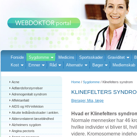
Forside
Sygdomme
Medicins
Sportsskader
Graviditet
B
Kost
Emner
Råd
Alternativ
Bøger
Medlemskab
Acne
Home
/
Sygdomme
/ Klinefelters syndrom
Adfærdsforstyrrelser
KLINEFELTERS SYNDRO
Adrenogenitalt syndrom
Affektanfald
Bjerager, Mia, læge
AIDS og HIV-infektion
Akutte ledbåndsskader i anklen.
Hvad er Klinefelters syndro
Aldersrelateret læseblindhed
Normale mennesker har 46 kro
Alzheimers sygdom
hvilke individer vi bliver til, hv
Angina pectoris
videre. Kromosomerne indehold