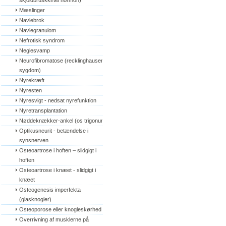
skjoldbruskkirtel hormon)
Mæslinger
Navlebrok
Navlegranulom
Nefrotisk syndrom
Neglesvamp
Neurofibromatose (recklinghausens 
sygdom)
Nyrekræft
Nyresten
Nyresvigt - nedsat nyrefunktion
Nyretransplantation
Nøddeknækker-ankel (os trigonum)
Optikusneurit - betændelse i 
synsnerven
Osteoartrose i hoften – slidgigt i 
hoften
Osteoartrose i knæet - slidgigt i 
knæet
Osteogenesis imperfekta 
(glasknogler)
Osteoporose eller knogleskørhed
Overrivning af musklerne på 