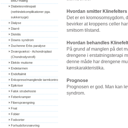
BMD-måling
Diabetesretinopati 
Hvordan smitter Klinefelter
(nethindekomplikationer pga. 
Det er en kromosomsygdom, der
sukkersyge)
Dialyse
bevirker at kroppens celler ha
Diarré
smitsom tilstand.
Diskitis
Downs syndrom
Hvordan behandles Klinefel
Duchenne Erbs paralyse
På grund af manglen på det m
Dværgvækst - Achondroplasi 
drengene i erstatningsterapi m
(Chondrodystrofi)
denne måde har drengene muli
Elektiv mutisme
kønskarakteristika.
Endetarmen
Endoftalmit
Prognose
Enkoprese/manglende tarmkontrol
Epikriser
Prognosen er god. Man kan leve
Falsk strubehoste
syndrom.
Feberkramper
Fibersprængning
Fnat
Fobier
Fodvorter
Forhudsforsnævring