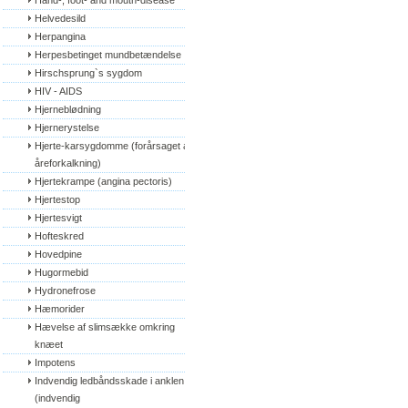
Hand-, foot- and mouth-disease
Helvedesild
Herpangina
Herpesbetinget mundbetændelse
Hirschsprung`s sygdom
HIV - AIDS
Hjerneblødning
Hjernerystelse
Hjerte-karsygdomme (forårsaget af 
åreforkalkning)
Hjertekrampe (angina pectoris)
Hjertestop
Hjertesvigt
Hofteskred
Hovedpine
Hugormebid
Hydronefrose
Hæmorider
Hævelse af slimsække omkring 
knæet
Impotens
Indvendig ledbåndsskade i anklen 
(indvendig 