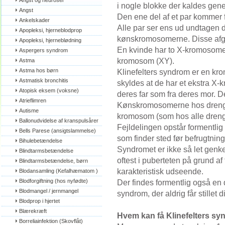
Angst og neuroser
i nogle blokke der kaldes gen
Angst
Den ene del af et par kommer 
Ankelskader
Alle par ser ens ud undtagen d
Apopleksi, hjerneblodprop
kønskromosomerne. Disse afgør
Apopleksi, hjerneblødning
En kvinde har to X-kromosome
Aspergers syndrom
kromosom (XY).
Astma
Astma hos børn
Klinefelters syndrom er en kr
Astmatisk bronchitis
skyldes at de har et ekstra X-
Atopisk eksem (voksne)
deres far som fra deres mor. 
Atrieflimren
Kønskromosomerne hos drenge 
Autisme
kromosom (som hos alle dren
Ballonudvidelse af kranspulsårer
Fejldelingen opstår formentlig
Bells Parese (ansigtslammelse)
som finder sted før befrugtnin
Bihulebetændelse
Syndromet er ikke så let gen
Blindtarmsbetændelse
oftest i puberteten på grund af 
Blindtarmsbetændelse, børn
karakteristisk udseende.
Blodansamling (Kefalhæmatom )
Blodforgiftning (hos nyfødte)
Der findes formentlig også en
Blodmangel / jernmangel
syndrom, der aldrig får stillet 
Blodprop i hjertet
Blærekræft
Hvem kan få Klinefelters sy
Borreliainfektion (Skovflåt)