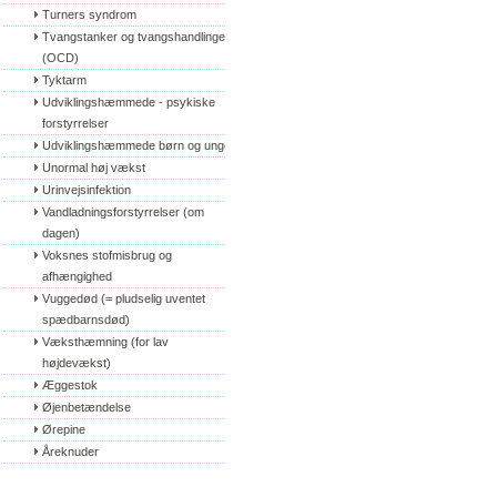
Turners syndrom
Tvangstanker og tvangshandlinger 
(OCD)
Tyktarm
Udviklingshæmmede - psykiske 
forstyrrelser
Udviklingshæmmede børn og unge
Unormal høj vækst
Urinvejsinfektion
Vandladningsforstyrrelser (om 
dagen)
Voksnes stofmisbrug og 
afhængighed
Vuggedød (= pludselig uventet 
spædbarnsdød)
Væksthæmning (for lav 
højdevækst)
Æggestok
Øjenbetændelse
Ørepine
Åreknuder