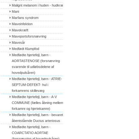
Malignt melanom i huden - hudkræft
Mani
Marfans syndrom
Maveinfektion
Mavekræft
Maveportsforsnævring
Mavesår
Medfødt Klumpfod
Medfødte hjertefejl, børn - 
AORTASTENOSE (forsnævring 
svarende til udløbsdelene af 
hovedpulsåren)
Medfødte hjertefejl, børn - ATRIE-
SEPTUM-DEFEKT- hul i 
forkamrens skillevæg
Medfødte hjertefejl, børn - A-V 
COMMUNE (fælles åbning mellem 
forkamre og hjertekamre)
Medfødte hjertefejl, børn - bevaret/
åbentstående Ductus arteriosus
Medfødte hjertefejl, børn - 
COARCTATIO AORTAE 
(forsnævring af hovedpulsåren)