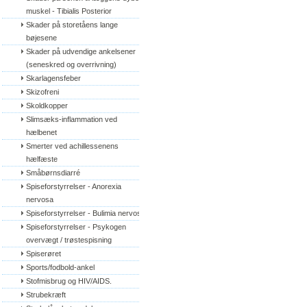
muskel - Tibialis Posterior
Skader på storetåens lange 
bøjesene
Skader på udvendige ankelsener 
(seneskred og overrivning)
Skarlagensfeber
Skizofreni
Skoldkopper
Slimsæks-inflammation ved 
hælbenet
Smerter ved achillessenens 
hælfæste
Småbørnsdiarré
Spiseforstyrrelser - Anorexia 
nervosa
Spiseforstyrrelser - Bulimia nervosa
Spiseforstyrrelser - Psykogen 
overvægt / trøstespisning
Spiserøret
Sports/fodbold-ankel
Stofmisbrug og HIV/AIDS.
Strubekræft