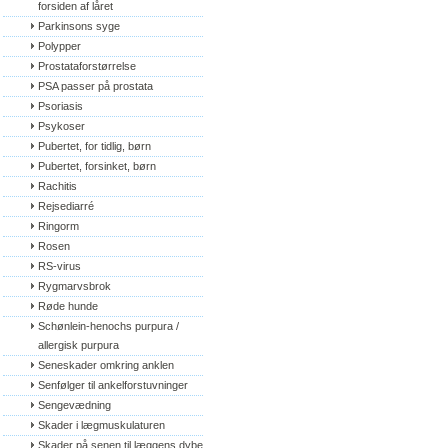
forsiden af låret
Parkinsons syge
Polypper
Prostataforstørrelse
PSA passer på prostata
Psoriasis
Psykoser
Pubertet, for tidlig, børn
Pubertet, forsinket, børn
Rachitis
Rejsediarré
Ringorm
Rosen
RS-virus
Rygmarvsbrok
Røde hunde
Schønlein-henochs purpura / 
allergisk purpura
Seneskader omkring anklen
Senfølger til ankelforstuvninger
Sengevædning
Skader i lægmuskulaturen
Skader på senen til læggens dybe 