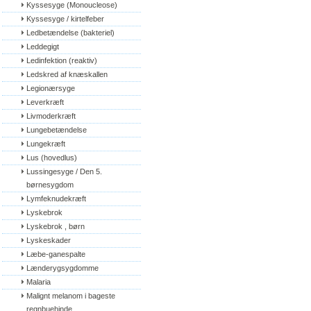
Kyssesyge (Monoucleose)
Kyssesyge / kirtelfeber
Ledbetændelse (bakteriel)
Leddegigt
Ledinfektion (reaktiv)
Ledskred af knæskallen
Legionærsyge
Leverkræft
Livmoderkræft
Lungebetændelse
Lungekræft
Lus (hovedlus)
Lussingesyge / Den 5. 
børnesygdom
Lymfeknudekræft
Lyskebrok
Lyskebrok , børn
Lyskeskader
Læbe-ganespalte
Lænderygsygdomme
Malaria
Malignt melanom i bageste 
regnbuehinde