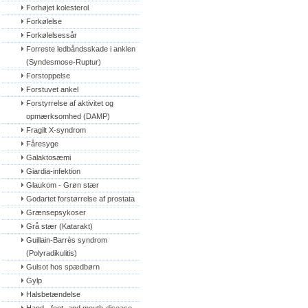
Forhøjet kolesterol
Forkølelse
Forkølelsessår
Forreste ledbåndsskade i anklen 
(Syndesmose-Ruptur)
Forstoppelse
Forstuvet ankel
Forstyrrelse af aktivitet og 
opmærksomhed (DAMP)
Fragilt X-syndrom
Fåresyge
Galaktosæmi
Giardia-infektion
Glaukom - Grøn stær
Godartet forstørrelse af prostata
Grænsepsykoser
Grå stær (Katarakt)
Guillain-Barrès syndrom 
(Polyradikulitis)
Gulsot hos spædbørn
Gylp
Halsbetændelse