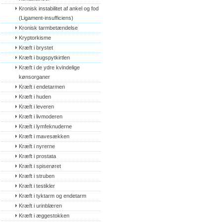
Kronisk instabilitet af ankel og fod 
(Ligament-insufficiens)
Kronisk tarmbetændelse
Kryptorkisme
Kræft i brystet
Kræft i bugspytkirtlen
Kræft i de ydre kvindelige 
kønsorganer
Kræft i endetarmen
Kræft i huden
Kræft i leveren
Kræft i livmoderen
Kræft i lymfeknuderne
Kræft i mavesækken
Kræft i nyrerne
Kræft i prostata
Kræft i spiserøret
Kræft i struben
Kræft i testikler
Kræft i tyktarm og endetarm
Kræft i urinblæren
Kræft i æggestokken