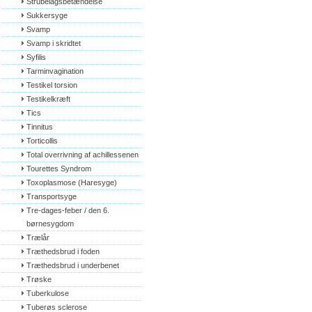
Strubelågsbetændelse
Sukkersyge
Svamp
Svamp i skridtet
Syfilis
Tarminvagination
Testikel torsion
Testikelkræft
Tics
Tinnitus
Torticollis
Total overrivning af achillessenen
Tourettes Syndrom
Toxoplasmose (Haresyge)
Transportsyge
Tre-dages-feber / den 6. 
børnesygdom
Trælår
Træthedsbrud i foden
Træthedsbrud i underbenet
Trøske
Tuberkulose
Tuberøs sclerose