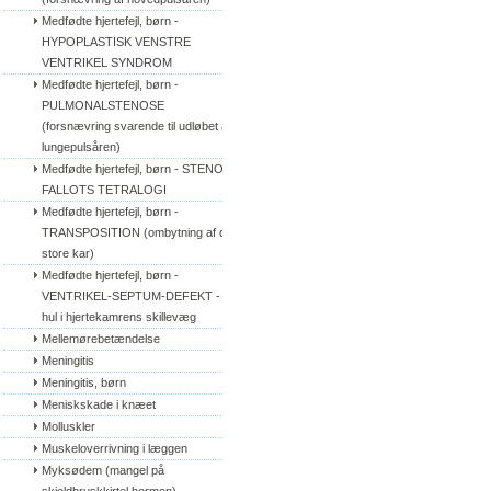
Medfødte hjertefejl, børn - 
HYPOPLASTISK VENSTRE 
VENTRIKEL SYNDROM
Medfødte hjertefejl, børn - 
PULMONALSTENOSE 
(forsnævring svarende til udløbet af 
lungepulsåren)
Medfødte hjertefejl, børn - STENO 
FALLOTS TETRALOGI
Medfødte hjertefejl, børn - 
TRANSPOSITION (ombytning af de 
store kar)
Medfødte hjertefejl, børn - 
VENTRIKEL-SEPTUM-DEFEKT - 
hul i hjertekamrens skillevæg
Mellemørebetændelse
Meningitis
Meningitis, børn
Meniskskade i knæet
Molluskler
Muskeloverrivning i læggen
Myksødem (mangel på 