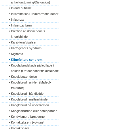
ankelforstuvning/Distorsion)
Infantil autisme
Inflammation i underarmens sener
Influenza
Influenza, børn
Irritation af skinnebenets 
knoglehinde
Karakterafvigelser
Kartageners syndrom
Kighoste
Klinefelters syndrom
Knogle/brudskade på ledflade i 
anklen (Osteochondritis dissecans)
Knoglebetændelse
Knoglebrud i anklen (Malleol-
frakturer)
Knoglebrud i håndleddet
Knoglebrud i mellemhånden
Knoglebrud på underarmen
Knogleskørhed eller osteoporose
Kondylomer / kønsvorter
Kontakteksem (voksne)
Kontaktlinser