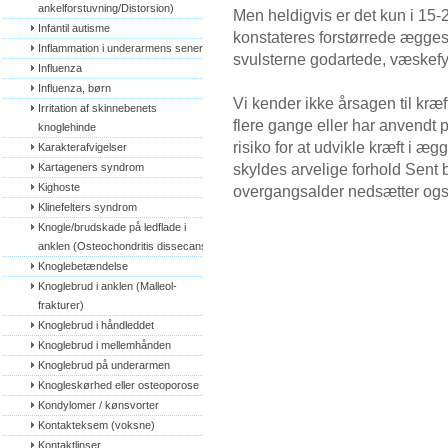
ankelforstuvning/Distorsion)
Men heldigvis er det kun i 15-2
Infantil autisme
konstateres forstørrede æggest
Inflammation i underarmens sener
svulsterne godartede, væskefyl
Influenza
Influenza, børn
Vi kender ikke årsagen til kræ
Irritation af skinnebenets 
flere gange eller har anvendt 
knoglehinde
risiko for at udvikle kræft i æ
Karakterafvigelser
skyldes arvelige forhold Sent
Kartageners syndrom
Kighoste
overgangsalder nedsætter også 
Klinefelters syndrom
Knogle/brudskade på ledflade i 
anklen (Osteochondritis dissecans)
Knoglebetændelse
Knoglebrud i anklen (Malleol-
frakturer)
Knoglebrud i håndleddet
Knoglebrud i mellemhånden
Knoglebrud på underarmen
Knogleskørhed eller osteoporose
Kondylomer / kønsvorter
Kontakteksem (voksne)
Kontaktlinser