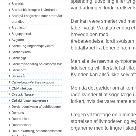
spænding, udspiling eller tyng
Bronkitis
vandladninger, fordi kræftsvul
Brud af bådknoglen i håndroden
Brud på knoglerne under storetåens 
Der kan være smerter ved mens
grundled
tabe i vægt. Vægttab er dog 
Brystkræft
hævede ben med
Bugspytkirtel
Bygkorn
årebetændelse, fordi svulsten
Børne- og ungdomspsykiatri
blodafløbet fra benene hæmm
Børneeksem
Børnegigt
Men alle de nævnte symptome
Børnemishandling og omsorgssvigt
lidelser og vil i flertallet af t
Børneorm
Kvinden kan altså ikke selv a
Børnesår
Calve-Legg-Perthes sygdom
Men da det gælder om at komm
CMV infektion
råde kvinder til at søge læge i a
Cystisk fibrose
forkert, hvis det varer mere en
Cøliaki (glutenintolerens)
Delvis overrivning af achillessenen
Demens
Lægen vil foretage en almind
Depression
størrelsen af livmoderen og æ
Depressioner
organerne med to fingre i ske
Dexa-skanning, osteodensitometri, 