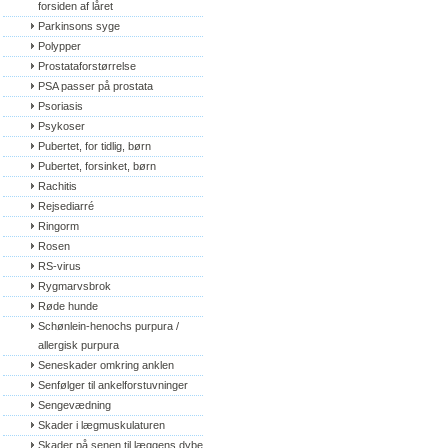
forsiden af låret
Parkinsons syge
Polypper
Prostataforstørrelse
PSA passer på prostata
Psoriasis
Psykoser
Pubertet, for tidlig, børn
Pubertet, forsinket, børn
Rachitis
Rejsediarré
Ringorm
Rosen
RS-virus
Rygmarvsbrok
Røde hunde
Schønlein-henochs purpura / 
allergisk purpura
Seneskader omkring anklen
Senfølger til ankelforstuvninger
Sengevædning
Skader i lægmuskulaturen
Skader på senen til læggens dybe 