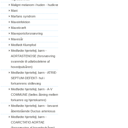
Malignt melanom i huden - hudkræft
Mani
Marfans syndrom
Maveinfektion
Mavekræft
Maveportsforsnævring
Mavesår
Medfødt Klumpfod
Medfødte hjertefejl, børn - 
AORTASTENOSE (forsnævring 
svarende til udløbsdelene af 
hovedpulsåren)
Medfødte hjertefejl, børn - ATRIE-
SEPTUM-DEFEKT- hul i 
forkamrens skillevæg
Medfødte hjertefejl, børn - A-V 
COMMUNE (fælles åbning mellem 
forkamre og hjertekamre)
Medfødte hjertefejl, børn - bevaret/
åbentstående Ductus arteriosus
Medfødte hjertefejl, børn - 
COARCTATIO AORTAE 
(forsnævring af hovedpulsåren)