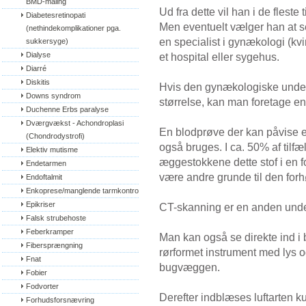
BMD-måling
Ud fra dette vil han i de fleste
Diabetesretinopati 
Men eventuelt vælger han at s
(nethindekomplikationer pga. 
en specialist i gynækologi (kv
sukkersyge)
Dialyse
et hospital eller sygehus.
Diarré
Diskitis
Hvis den gynækologiske unde
Downs syndrom
størrelse, kan man foretage en
Duchenne Erbs paralyse
Dværgvækst - Achondroplasi 
En blodprøve der kan påvise 
(Chondrodystrofi)
også bruges. I ca. 50% af tilf
Elektiv mutisme
æggestokkene dette stof i en 
Endetarmen
være andre grunde til den for
Endoftalmit
Enkoprese/manglende tarmkontrol
Epikriser
CT-skanning er en anden under
Falsk strubehoste
Feberkramper
Man kan også se direkte ind i
Fibersprængning
rørformet instrument med lys og
Fnat
bugvæggen.
Fobier
Fodvorter
Derefter indblæses luftarten ku
Forhudsforsnævring