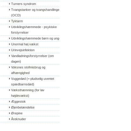
Turners syndrom
Tvangstanker og tvangshandlinger 
(OCD)
Tyktarm
Udviklingshæmmede - psykiske 
forstyrrelser
Udviklingshæmmede børn og unge
Unormal høj vækst
Urinvejsinfektion
Vandladningsforstyrrelser (om 
dagen)
Voksnes stofmisbrug og 
afhængighed
Vuggedød (= pludselig uventet 
spædbarnsdød)
Væksthæmning (for lav 
højdevækst)
Æggestok
Øjenbetændelse
Ørepine
Åreknuder