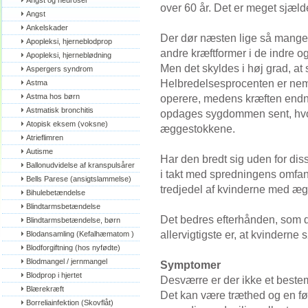
Angst og neuroser
over 60 år. Det er meget sjæld
Angst
Ankelskader
Der dør næsten lige så mange 
Apopleksi, hjerneblodprop
andre kræftformer i de indre o
Apopleksi, hjerneblødning
Men det skyldes i høj grad, at
Aspergers syndrom
Helbredelsesprocenten er neml
Astma
Astma hos børn
operere, medens kræften endn
Astmatisk bronchitis
opdages sygdommen sent, hvor
Atopisk eksem (voksne)
æggestokkene.
Atrieflimren
Autisme
Har den bredt sig uden for dis
Ballonudvidelse af kranspulsårer
i takt med spredningens omfang
Bells Parese (ansigtslammelse)
tredjedel af kvinderne med æg
Bihulebetændelse
Blindtarmsbetændelse
Det bedres efterhånden, som 
Blindtarmsbetændelse, børn
allervigtigste er, at kvinderne 
Blodansamling (Kefalhæmatom )
Blodforgiftning (hos nyfødte)
Blodmangel / jernmangel
Symptomer
Blodprop i hjertet
Desværre er der ikke et best
Blærekræft
Det kan være træthed og en føl
Borreliainfektion (Skovflåt)