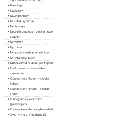
skjoldbruskkirtel hormon)
Mæslinger
Navlebrok
Navlegranulom
Nefrotisk syndrom
Neglesvamp
Neurofibromatose (recklinghausens 
sygdom)
Nyrekræft
Nyresten
Nyresvigt - nedsat nyrefunktion
Nyretransplantation
Nøddeknækker-ankel (os trigonum)
Optikusneurit - betændelse i 
synsnerven
Osteoartrose i hoften – slidgigt i 
hoften
Osteoartrose i knæet - slidgigt i 
knæet
Osteogenesis imperfekta 
(glasknogler)
Osteoporose eller knogleskørhed
Overrivning af musklerne på 