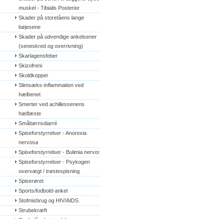
muskel - Tibialis Posterior
Skader på storetåens lange 
bøjesene
Skader på udvendige ankelsener 
(seneskred og overrivning)
Skarlagensfeber
Skizofreni
Skoldkopper
Slimsæks-inflammation ved 
hælbenet
Smerter ved achillessenens 
hælfæste
Småbørnsdiarré
Spiseforstyrrelser - Anorexia 
nervosa
Spiseforstyrrelser - Bulimia nervosa
Spiseforstyrrelser - Psykogen 
overvægt / trøstespisning
Spiserøret
Sports/fodbold-ankel
Stofmisbrug og HIV/AIDS.
Strubekræft