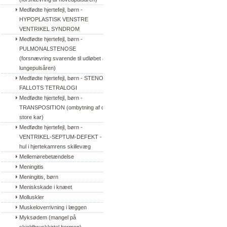
Medfødte hjertefejl, børn - 
HYPOPLASTISK VENSTRE 
VENTRIKEL SYNDROM
Medfødte hjertefejl, børn - 
PULMONALSTENOSE 
(forsnævring svarende til udløbet af 
lungepulsåren)
Medfødte hjertefejl, børn - STENO 
FALLOTS TETRALOGI
Medfødte hjertefejl, børn - 
TRANSPOSITION (ombytning af de 
store kar)
Medfødte hjertefejl, børn - 
VENTRIKEL-SEPTUM-DEFEKT - 
hul i hjertekamrens skillevæg
Mellemørebetændelse
Meningitis
Meningitis, børn
Meniskskade i knæet
Molluskler
Muskeloverrivning i læggen
Myksødem (mangel på 