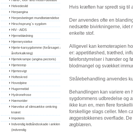
Hand-, foot- and mouth-disease
Helvedesild
Hvis kræften har spredt sig ti
Herpangina
Herpesbetinget mundbetændelse
Der anvendes ofte en blanding
Hirschsprung`s sygdom
nedsætte bivirkningerne, idet
HIV - AIDS
enkelte stof.
Hjerneblødning
Hjernerystelse
Alligevel kan kemoterapien hos
Hjerte-karsygdomme (forårsaget af 
er: appetitløshed, træthed, in
åreforkalkning)
føleforstyrrelser i hænder og 
Hjertekrampe (angina pectoris)
blodmangel og svækket immun
Hjertestop
Hjertesvigt
Hofteskred
Strålebehandling anvendes ku
Hovedpine
Hugormebid
Behandlingen kan variere en hel
Hydronefrose
sygdommens udbredelse og af 
Hæmorider
ikke kun en, men flere forskel
Hævelse af slimsække omkring 
forskellige slags celler. Men 
knæet
æggestokkenes overflade. De 
Impotens
ægblæren.
Indvendig ledbåndsskade i anklen 
(indvendig 