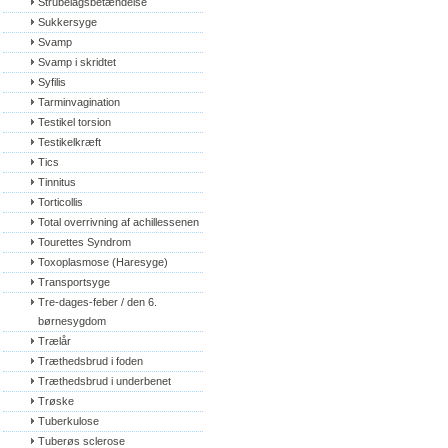
Strubelågsbetændelse
Sukkersyge
Svamp
Svamp i skridtet
Syfilis
Tarminvagination
Testikel torsion
Testikelkræft
Tics
Tinnitus
Torticollis
Total overrivning af achillessenen
Tourettes Syndrom
Toxoplasmose (Haresyge)
Transportsyge
Tre-dages-feber / den 6. 
børnesygdom
Trælår
Træthedsbrud i foden
Træthedsbrud i underbenet
Trøske
Tuberkulose
Tuberøs sclerose