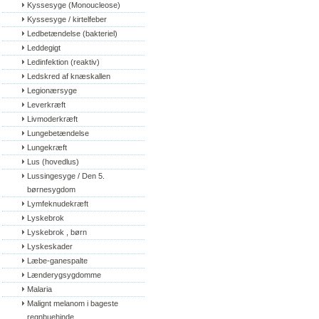
Kyssesyge (Monoucleose)
Kyssesyge / kirtelfeber
Ledbetændelse (bakteriel)
Leddegigt
Ledinfektion (reaktiv)
Ledskred af knæskallen
Legionærsyge
Leverkræft
Livmoderkræft
Lungebetændelse
Lungekræft
Lus (hovedlus)
Lussingesyge / Den 5. 
børnesygdom
Lymfeknudekræft
Lyskebrok
Lyskebrok , børn
Lyskeskader
Læbe-ganespalte
Lænderygsygdomme
Malaria
Malignt melanom i bageste 
regnbuehinde