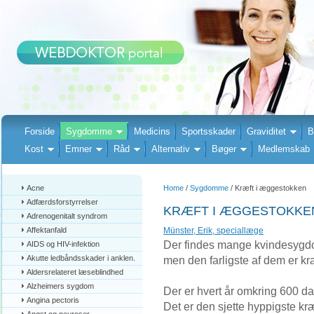
Forside
Sygdomme
Medicins
Sportsskader
Graviditet
B
Kost
Emner
Råd
Alternativ
Bøger
Medlemskab
Acne
Home
/
Sygdomme
/ Kræft i æggestokken
Adfærdsforstyrrelser
KRÆFT I ÆGGESTOKKE
Adrenogenitalt syndrom
Affektanfald
Münster, Erik, speciallæge
Der findes mange kvindesygdom
AIDS og HIV-infektion
Akutte ledbåndsskader i anklen.
men den farligste af dem er kr
Aldersrelateret læseblindhed
Alzheimers sygdom
Der er hvert år omkring 600 da
Angina pectoris
Det er den sjette hyppigste kr