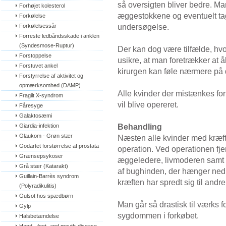
så oversigten bliver bedre. Ma
Forhøjet kolesterol
æggestokkene og eventuelt tag
Forkølelse
undersøgelse.
Forkølelsessår
Forreste ledbåndsskade i anklen 
(Syndesmose-Ruptur)
Der kan dog være tilfælde, hvo
Forstoppelse
usikre, at man foretrækker at
Forstuvet ankel
kirurgen kan føle nærmere på 
Forstyrrelse af aktivitet og 
opmærksomhed (DAMP)
Alle kvinder der mistænkes for
Fragilt X-syndrom
vil blive opereret.
Fåresyge
Galaktosæmi
Behandling
Giardia-infektion
Glaukom - Grøn stær
Næsten alle kvinder med kræ
Godartet forstørrelse af prostata
operation. Ved operationen f
Grænsepsykoser
æggeledere, livmoderen samt 
Grå stær (Katarakt)
af bughinden, der hænger ned 
Guillain-Barrès syndrom 
kræften har spredt sig til andr
(Polyradikulitis)
Gulsot hos spædbørn
Man går så drastisk til værks 
Gylp
sygdommen i forkøbet.
Halsbetændelse