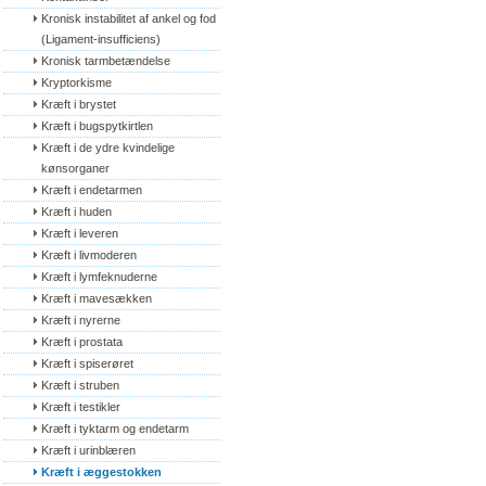
Kronisk instabilitet af ankel og fod 
(Ligament-insufficiens)
Kronisk tarmbetændelse
Kryptorkisme
Kræft i brystet
Kræft i bugspytkirtlen
Kræft i de ydre kvindelige 
kønsorganer
Kræft i endetarmen
Kræft i huden
Kræft i leveren
Kræft i livmoderen
Kræft i lymfeknuderne
Kræft i mavesækken
Kræft i nyrerne
Kræft i prostata
Kræft i spiserøret
Kræft i struben
Kræft i testikler
Kræft i tyktarm og endetarm
Kræft i urinblæren
Kræft i æggestokken