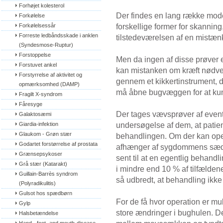
Forhøjet kolesterol
Der findes en lang række mod
Forkølelse
forskellige former for skanning
Forkølelsessår
Forreste ledbåndsskade i anklen 
tilstedeværelsen af en mistænkt
(Syndesmose-Ruptur)
Forstoppelse
Men da ingen af disse prøver er
Forstuvet ankel
kan mistanken om kræft nødvend
Forstyrrelse af aktivitet og 
gennem et kikkertinstrument, 
opmærksomhed (DAMP)
må åbne bugvæggen for at kun
Fragilt X-syndrom
Fåresyge
Der tages vævsprøver af event
Galaktosæmi
undersøgelse af dem, at patie
Giardia-infektion
Glaukom - Grøn stær
behandlingen. Om der kan opere
Godartet forstørrelse af prostata
afhænger af sygdommens sæde 
Grænsepsykoser
sent til at en egentlig behandl
Grå stær (Katarakt)
i mindre end 10 % af tilfælden
Guillain-Barrès syndrom 
så udbredt, at behandling ikke
(Polyradikulitis)
Gulsot hos spædbørn
For de få hvor operation er mul
Gylp
store ændringer i bughulen. D
Halsbetændelse