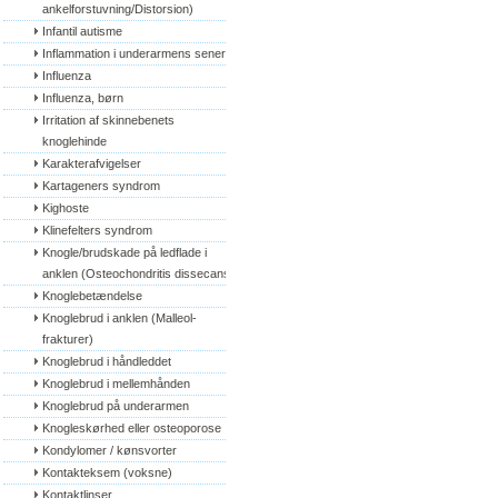
ankelforstuvning/Distorsion)
Infantil autisme
Inflammation i underarmens sener
Influenza
Influenza, børn
Irritation af skinnebenets 
knoglehinde
Karakterafvigelser
Kartageners syndrom
Kighoste
Klinefelters syndrom
Knogle/brudskade på ledflade i 
anklen (Osteochondritis dissecans)
Knoglebetændelse
Knoglebrud i anklen (Malleol-
frakturer)
Knoglebrud i håndleddet
Knoglebrud i mellemhånden
Knoglebrud på underarmen
Knogleskørhed eller osteoporose
Kondylomer / kønsvorter
Kontakteksem (voksne)
Kontaktlinser