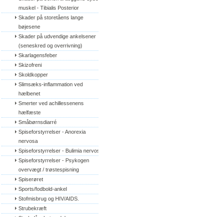
muskel - Tibialis Posterior
Skader på storetåens lange 
bøjesene
Skader på udvendige ankelsener 
(seneskred og overrivning)
Skarlagensfeber
Skizofreni
Skoldkopper
Slimsæks-inflammation ved 
hælbenet
Smerter ved achillessenens 
hælfæste
Småbørnsdiarré
Spiseforstyrrelser - Anorexia 
nervosa
Spiseforstyrrelser - Bulimia nervosa
Spiseforstyrrelser - Psykogen 
overvægt / trøstespisning
Spiserøret
Sports/fodbold-ankel
Stofmisbrug og HIV/AIDS.
Strubekræft