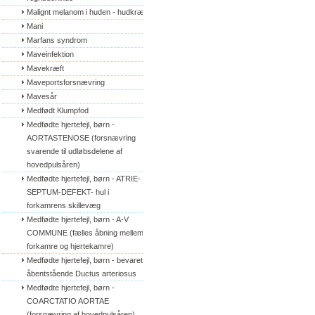
Malignt melanom i huden - hudkræft
Mani
Marfans syndrom
Maveinfektion
Mavekræft
Maveportsforsnævring
Mavesår
Medfødt Klumpfod
Medfødte hjertefejl, børn - 
AORTASTENOSE (forsnævring 
svarende til udløbsdelene af 
hovedpulsåren)
Medfødte hjertefejl, børn - ATRIE-
SEPTUM-DEFEKT- hul i 
forkamrens skillevæg
Medfødte hjertefejl, børn - A-V 
COMMUNE (fælles åbning mellem 
forkamre og hjertekamre)
Medfødte hjertefejl, børn - bevaret/
åbentstående Ductus arteriosus
Medfødte hjertefejl, børn - 
COARCTATIO AORTAE 
(forsnævring af hovedpulsåren)