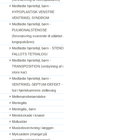
Medfødte hjertefejl, børn - 
HYPOPLASTISK VENSTRE 
VENTRIKEL SYNDROM
Medfødte hjertefejl, børn - 
PULMONALSTENOSE 
(forsnævring svarende til udløbet af 
lungepulsåren)
Medfødte hjertefejl, børn - STENO 
FALLOTS TETRALOGI
Medfødte hjertefejl, børn - 
TRANSPOSITION (ombytning af de 
store kar)
Medfødte hjertefejl, børn - 
VENTRIKEL-SEPTUM-DEFEKT - 
hul i hjertekamrens skillevæg
Mellemørebetændelse
Meningitis
Meningitis, børn
Meniskskade i knæet
Molluskler
Muskeloverrivning i læggen
Myksødem (mangel på 