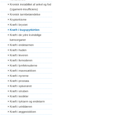
Kronisk instabilitet af ankel og fod 
(Ligament-insufficiens)
Kronisk tarmbetændelse
Kryptorkisme
Kræft i brystet
Kræft i bugspytkirtlen
Kræft i de ydre kvindelige 
kønsorganer
Kræft i endetarmen
Kræft i huden
Kræft i leveren
Kræft i livmoderen
Kræft i lymfeknuderne
Kræft i mavesækken
Kræft i nyrerne
Kræft i prostata
Kræft i spiserøret
Kræft i struben
Kræft i testikler
Kræft i tyktarm og endetarm
Kræft i urinblæren
Kræft i æggestokken