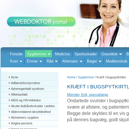
Forside
Sygdomme
Medicins
Sportsskader
Graviditet
B
Kost
Emner
Råd
Alternativ
Bøger
Medlemskab
Acne
Home
/
Sygdomme
/ Kræft i bugspytkirtlen
Adfærdsforstyrrelser
KRÆFT I BUGSPYTKIRT
Adrenogenitalt syndrom
Affektanfald
Münster, Erik, speciallæge
Ondartede svulster i bugspytk
AIDS og HIV-infektion
Akutte ledbåndsskader i anklen.
svære at afsløre, og patienter
Aldersrelateret læseblindhed
Begge dele skyldes til en vis g
Alzheimers sygdom
på dennes bagvæg, godt skjult
Angina pectoris