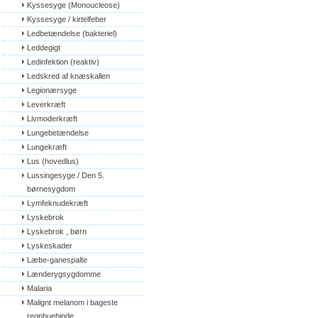
Kyssesyge (Monoucleose)
Kyssesyge / kirtelfeber
Ledbetændelse (bakteriel)
Leddegigt
Ledinfektion (reaktiv)
Ledskred af knæskallen
Legionærsyge
Leverkræft
Livmoderkræft
Lungebetændelse
Lungekræft
Lus (hovedlus)
Lussingesyge / Den 5. 
børnesygdom
Lymfeknudekræft
Lyskebrok
Lyskebrok , børn
Lyskeskader
Læbe-ganespalte
Lænderygsygdomme
Malaria
Malignt melanom i bageste 
regnbuehinde