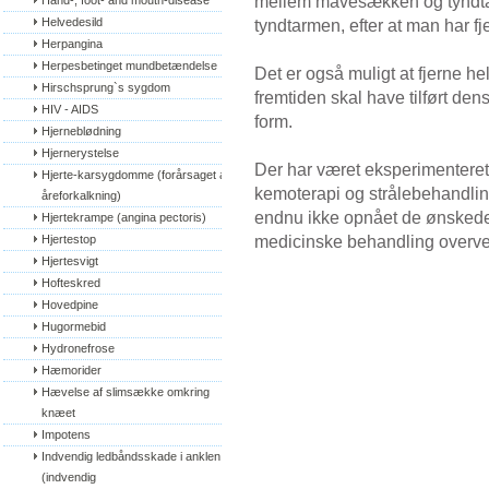
mellem mavesækken og tyndta
Hand-, foot- and mouth-disease
Helvedesild
tyndtarmen, efter at man har fje
Herpangina
Herpesbetinget mundbetændelse
Det er også muligt at fjerne hel
Hirschsprung`s sygdom
fremtiden skal have tilført den
HIV - AIDS
form.
Hjerneblødning
Hjernerystelse
Der har været eksperimenteret 
Hjerte-karsygdomme (forårsaget af 
kemoterapi og strålebehandlin
åreforkalkning)
endnu ikke opnået de ønskede 
Hjertekrampe (angina pectoris)
medicinske behandling overv
Hjertestop
Hjertesvigt
Hofteskred
Hovedpine
Hugormebid
Hydronefrose
Hæmorider
Hævelse af slimsække omkring 
knæet
Impotens
Indvendig ledbåndsskade i anklen 
(indvendig 