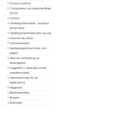
Turners syndrom
Tvangstanker og tvangshandlinger 
(OCD)
Tyktarm
Udviklingshæmmede - psykiske 
forstyrrelser
Udviklingshæmmede børn og unge
Unormal høj vækst
Urinvejsinfektion
Vandladningsforstyrrelser (om 
dagen)
Voksnes stofmisbrug og 
afhængighed
Vuggedød (= pludselig uventet 
spædbarnsdød)
Væksthæmning (for lav 
højdevækst)
Æggestok
Øjenbetændelse
Ørepine
Åreknuder