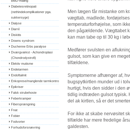
BMD-måling
Diabetesretinopati 
Men lægen får mistanke om kræf
(nethindekomplikationer pga. 
vægttab, madlede, fordøjelse
sukkersyge)
Dialyse
temperaturforhøjelse, som ikk
Diarré
den pågældende. Vægttabet kan
Diskitis
kan man tabe op til 30 kg i løbe
Downs syndrom
Duchenne Erbs paralyse
Medfører svulsten en afluknin
Dværgvækst - Achondroplasi 
gulsot, som kan give en meget
(Chondrodystrofi)
tilfældene.
Elektiv mutisme
Endetarmen
Symptomerne afhænger af, hvor
Endoftalmit
bugspytkirtlen munder ud i tol
Enkoprese/manglende tarmkontrol
Epikriser
hurtigt, hvis den sidder i den ø
Falsk strubehoste
tidlig indtræden gulsot typisk.
Feberkramper
del ak kirtlen, så er det smer
Fibersprængning
Fnat
For ikke at skabe nervøsitet skal
Fobier
tilfælde har mere fredelige års
Fodvorter
galdesten.
Forhudsforsnævring