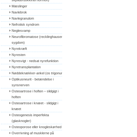
skjoldbruskkirtel hormon)
Mæslinger
Navlebrok
Navlegranulom
Nefrotisk syndrom
Neglesvamp
Neurofibromatose (recklinghausens 
sygdom)
Nyrekræft
Nyresten
Nyresvigt - nedsat nyrefunktion
Nyretransplantation
Nøddeknækker-ankel (os trigonum)
Optikusneurit - betændelse i 
synsnerven
Osteoartrose i hoften – slidgigt i 
hoften
Osteoartrose i knæet - slidgigt i 
knæet
Osteogenesis imperfekta 
(glasknogler)
Osteoporose eller knogleskørhed
Overrivning af musklerne på 