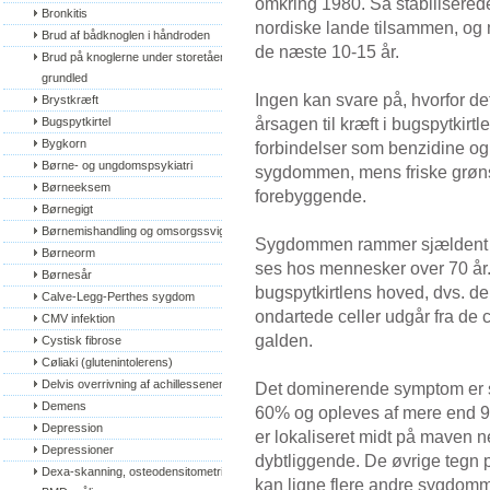
omkring 1980. Så stabiliserede 
Bronkitis
nordiske lande tilsammen, og ma
Brud af bådknoglen i håndroden
de næste 10-15 år.
Brud på knoglerne under storetåens 
grundled
Ingen kan svare på, hvorfor de
Brystkræft
årsagen til kræft i bugspytkirt
Bugspytkirtel
Bygkorn
forbindelser som benzidine og 
Børne- og ungdomspsykiatri
sygdommen, mens friske grøns
Børneeksem
forebyggende.
Børnegigt
Børnemishandling og omsorgssvigt
Sygdommen rammer sjældent m
Børneorm
ses hos mennesker over 70 år. I
Børnesår
bugspytkirtlens hoved, dvs. d
Calve-Legg-Perthes sygdom
ondartede celler udgår fra de 
CMV infektion
galden.
Cystisk fibrose
Cøliaki (glutenintolerens)
Delvis overrivning af achillessenen
Det dominerende symptom er s
Demens
60% og opleves af mere end 90
Depression
er lokaliseret midt på maven 
Depressioner
dybtliggende. De øvrige tegn
Dexa-skanning, osteodensitometri, 
kan ligne flere andre sygdom