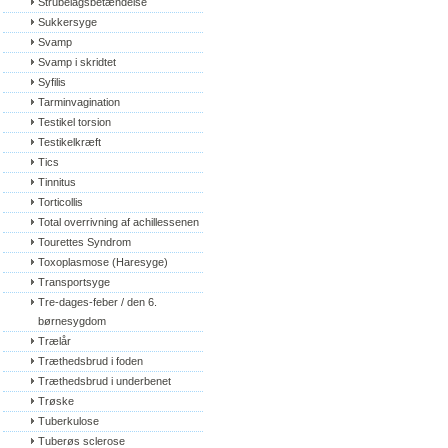
Strubelågsbetændelse
Sukkersyge
Svamp
Svamp i skridtet
Syfilis
Tarminvagination
Testikel torsion
Testikelkræft
Tics
Tinnitus
Torticollis
Total overrivning af achillessenen
Tourettes Syndrom
Toxoplasmose (Haresyge)
Transportsyge
Tre-dages-feber / den 6. 
børnesygdom
Trælår
Træthedsbrud i foden
Træthedsbrud i underbenet
Trøske
Tuberkulose
Tuberøs sclerose