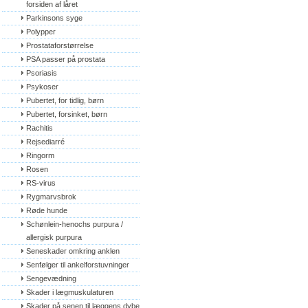
forsiden af låret
Parkinsons syge
Polypper
Prostataforstørrelse
PSA passer på prostata
Psoriasis
Psykoser
Pubertet, for tidlig, børn
Pubertet, forsinket, børn
Rachitis
Rejsediarré
Ringorm
Rosen
RS-virus
Rygmarvsbrok
Røde hunde
Schønlein-henochs purpura / 
allergisk purpura
Seneskader omkring anklen
Senfølger til ankelforstuvninger
Sengevædning
Skader i lægmuskulaturen
Skader på senen til læggens dybe 