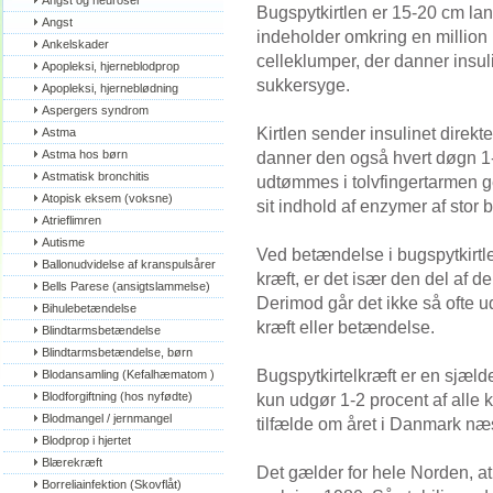
Angst og neuroser
Bugspytkirtlen er 15-20 cm lan
Angst
indeholder omkring en million
Ankelskader
celleklumper, der danner insu
Apopleksi, hjerneblodprop
sukkersyge.
Apopleksi, hjerneblødning
Aspergers syndrom
Kirtlen sender insulinet direkt
Astma
Astma hos børn
danner den også hvert døgn 1-2 
Astmatisk bronchitis
udtømmes i tolvfingertarmen 
Atopisk eksem (voksne)
sit indhold af enzymer af stor 
Atrieflimren
Autisme
Ved betændelse i bugspytkirtl
Ballonudvidelse af kranspulsårer
kræft, er det især den del af d
Bells Parese (ansigtslammelse)
Derimod går det ikke så ofte 
Bihulebetændelse
kræft eller betændelse.
Blindtarmsbetændelse
Blindtarmsbetændelse, børn
Bugspytkirtelkræft er en sjæld
Blodansamling (Kefalhæmatom )
Blodforgiftning (hos nyfødte)
kun udgør 1-2 procent af alle 
Blodmangel / jernmangel
tilfælde om året i Danmark næs
Blodprop i hjertet
Blærekræft
Det gælder for hele Norden, at a
Borreliainfektion (Skovflåt)