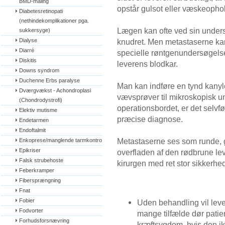
BMD-måling
opstår gulsot eller væskeopho
Diabetesretinopati 
(nethindekomplikationer pga. 
Lægen kan ofte ved sin undersø
sukkersyge)
Dialyse
knudret. Men metastaserne kan
Diarré
specielle røntgenundersøgelser 
Diskitis
leverens blodkar.
Downs syndrom
Duchenne Erbs paralyse
Man kan indføre en tynd kany
Dværgvækst - Achondroplasi 
vævsprøver til mikroskopisk 
(Chondrodystrofi)
operationsbordet, er det selvfø
Elektiv mutisme
præcise diagnose.
Endetarmen
Endoftalmit
Metastaserne ses som runde, gu
Enkoprese/manglende tarmkontrol
Epikriser
overfladen af den rødbrune lev
Falsk strubehoste
kirurgen med ret stor sikkerhe
Feberkramper
Fibersprængning
Fnat
Fobier
Uden behandling vil lever
Fodvorter
mange tilfælde dør patie
Forhudsforsnævring
kræftsygdom, hvis den ik