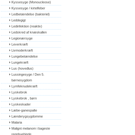
Kyssesyge (Monoucleose)
Kyssesyge / kirtelfeber
Ledbetændelse (bakteriel)
Leddegigt
Ledinfektion (reaktiv)
Ledskred af knæskallen
Legionærsyge
Leverkræft
Livmoderkræft
Lungebetændelse
Lungekræft
Lus (hovedlus)
Lussingesyge / Den 5. 
børnesygdom
Lymfeknudekræft
Lyskebrok
Lyskebrok , børn
Lyskeskader
Læbe-ganespalte
Lænderygsygdomme
Malaria
Malignt melanom i bageste 
regnbuehinde