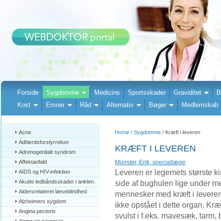
Forside
Sygdomme
Medicins
Sportsskader
Graviditet
B
Kost
Emner
Råd
Alternativ
Bøger
Medlemskab
Acne
Home
/
Sygdomme
/ Kræft i leveren
Adfærdsforstyrrelser
KRÆFT I LEVEREN
Adrenogenitalt syndrom
Affektanfald
Münster, Erik, speciallæge
Leveren er legemets største kir
AIDS og HIV-infektion
Akutte ledbåndsskader i anklen.
side af bughulen lige under me
Aldersrelateret læseblindhed
mennesker med kræft i levere
Alzheimers sygdom
ikke opstået i dette organ. Kræ
Angina pectoris
svulst i f.eks. mavesæk, tarm, b