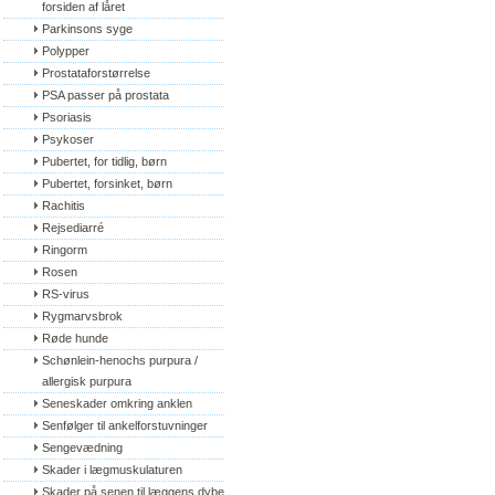
forsiden af låret
Parkinsons syge
Polypper
Prostataforstørrelse
PSA passer på prostata
Psoriasis
Psykoser
Pubertet, for tidlig, børn
Pubertet, forsinket, børn
Rachitis
Rejsediarré
Ringorm
Rosen
RS-virus
Rygmarvsbrok
Røde hunde
Schønlein-henochs purpura / 
allergisk purpura
Seneskader omkring anklen
Senfølger til ankelforstuvninger
Sengevædning
Skader i lægmuskulaturen
Skader på senen til læggens dybe 