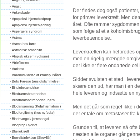
Angst og neuroser
Angst
Der findes dog også patienter, 
Ankelskader
for primær leverkræft. Men dem
Apopleksi, hjerneblodprop
året. Ofte rammer sygdommen 
Apopleksi, hjerneblødning
som følge af et alkoholmisbrug 
Aspergers syndrom
leverbetændelse..
Astma
Astma hos børn
Astmatisk bronchitis
Leverkræften kan helbredes oper
Atopisk eksem (voksne)
med en rigelig mængde omgive
Atrieflimren
der ikke er flere ondartede cell
Autisme
Ballonudvidelse af kranspulsårer
Sidder svulsten et sted i levere
Bells Parese (ansigtslammelse)
skære den ud, har man i en del 
Bihulebetændelse
hele leveren og indsætte en ny
Blindtarmsbetændelse
Blindtarmsbetændelse, børn
Men det går som regel ikke i det
Blodansamling (Kefalhæmatom )
Blodforgiftning (hos nyfødte)
der er tale om metastaser fra k
Blodmangel / jernmangel
Blodprop i hjertet
Grunden til, at leveren så ofte 
Blærekræft
næsten alle organer går gennem
Borreliainfektion (Skovflåt)