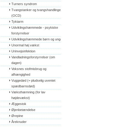
Turners syndrom
Tvangstanker og tvangshandlinger 
(OCD)
Tyktarm
Udviklingshæmmede - psykiske 
forstyrrelser
Udviklingshæmmede børn og unge
Unormal høj vækst
Urinvejsinfektion
Vandladningsforstyrrelser (om 
dagen)
Voksnes stofmisbrug og 
afhængighed
Vuggedød (= pludselig uventet 
spædbarnsdød)
Væksthæmning (for lav 
højdevækst)
Æggestok
Øjenbetændelse
Ørepine
Åreknuder