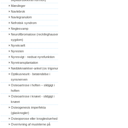
skjoldbruskkirtel hormon)
Mæslinger
Navlebrok
Navlegranulom
Nefrotisk syndrom
Neglesvamp
Neurofibromatose (recklinghausens 
sygdom)
Nyrekræft
Nyresten
Nyresvigt - nedsat nyrefunktion
Nyretransplantation
Nøddeknækker-ankel (os trigonum)
Optikusneurit - betændelse i 
synsnerven
Osteoartrose i hoften – slidgigt i 
hoften
Osteoartrose i knæet - slidgigt i 
knæet
Osteogenesis imperfekta 
(glasknogler)
Osteoporose eller knogleskørhed
Overrivning af musklerne på 