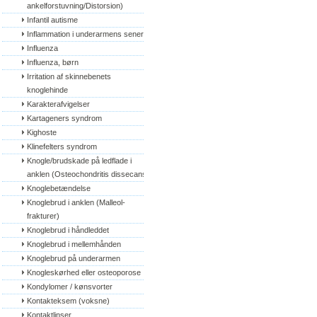
ankelforstuvning/Distorsion)
Infantil autisme
Inflammation i underarmens sener
Influenza
Influenza, børn
Irritation af skinnebenets 
knoglehinde
Karakterafvigelser
Kartageners syndrom
Kighoste
Klinefelters syndrom
Knogle/brudskade på ledflade i 
anklen (Osteochondritis dissecans)
Knoglebetændelse
Knoglebrud i anklen (Malleol-
frakturer)
Knoglebrud i håndleddet
Knoglebrud i mellemhånden
Knoglebrud på underarmen
Knogleskørhed eller osteoporose
Kondylomer / kønsvorter
Kontakteksem (voksne)
Kontaktlinser