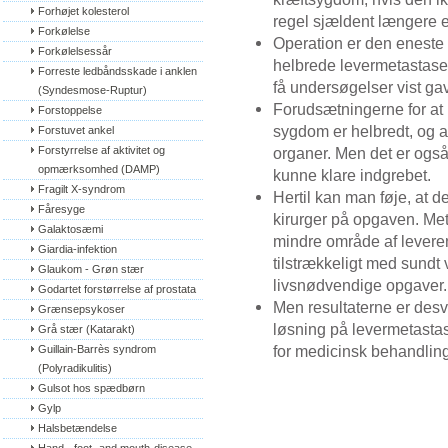
Forhøjet kolesterol
regel sjældent længere e
Forkølelse
Operation er den eneste 
Forkølelsessår
helbrede levermetastaser
Forreste ledbåndsskade i anklen 
få undersøgelser vist ga
(Syndesmose-Ruptur)
Forudsætningerne for at 
Forstoppelse
sygdom er helbredt, og a
Forstuvet ankel
Forstyrrelse af aktivitet og 
organer. Men det er også 
opmærksomhed (DAMP)
kunne klare indgrebet.
Fragilt X-syndrom
Hertil kan man føje, at d
Fåresyge
kirurger på opgaven. Met
Galaktosæmi
mindre område af leveren,
Giardia-infektion
tilstrækkeligt med sundt v
Glaukom - Grøn stær
livsnødvendige opgaver.
Godartet forstørrelse af prostata
Men resultaterne er desv
Grænsepsykoser
løsning på levermetasta
Grå stær (Katarakt)
for medicinsk behandling
Guillain-Barrès syndrom 
(Polyradikulitis)
Gulsot hos spædbørn
Gylp
Halsbetændelse