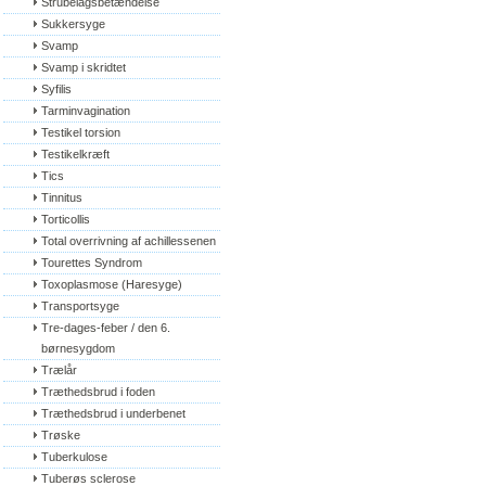
Strubelågsbetændelse
Sukkersyge
Svamp
Svamp i skridtet
Syfilis
Tarminvagination
Testikel torsion
Testikelkræft
Tics
Tinnitus
Torticollis
Total overrivning af achillessenen
Tourettes Syndrom
Toxoplasmose (Haresyge)
Transportsyge
Tre-dages-feber / den 6. 
børnesygdom
Trælår
Træthedsbrud i foden
Træthedsbrud i underbenet
Trøske
Tuberkulose
Tuberøs sclerose