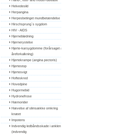
Hand-, foot- and mouth-disease
Helvedesild
Herpangina
Herpesbetinget mundbetændelse
Hirschsprung`s sygdom
HIV - AIDS
Hjerneblødning
Hjernerystelse
Hjerte-karsygdomme (forårsaget af 
åreforkalkning)
Hjertekrampe (angina pectoris)
Hjertestop
Hjertesvigt
Hofteskred
Hovedpine
Hugormebid
Hydronefrose
Hæmorider
Hævelse af slimsække omkring 
knæet
Impotens
Indvendig ledbåndsskade i anklen 
(indvendig 