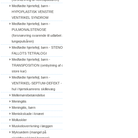
Medfødte hjertefejl, børn - 
HYPOPLASTISK VENSTRE 
VENTRIKEL SYNDROM
Medfødte hjertefejl, børn - 
PULMONALSTENOSE 
(forsnævring svarende til udløbet af 
lungepulsåren)
Medfødte hjertefejl, børn - STENO 
FALLOTS TETRALOGI
Medfødte hjertefejl, børn - 
TRANSPOSITION (ombytning af de 
store kar)
Medfødte hjertefejl, børn - 
VENTRIKEL-SEPTUM-DEFEKT - 
hul i hjertekamrens skillevæg
Mellemørebetændelse
Meningitis
Meningitis, børn
Meniskskade i knæet
Molluskler
Muskeloverrivning i læggen
Myksødem (mangel på 