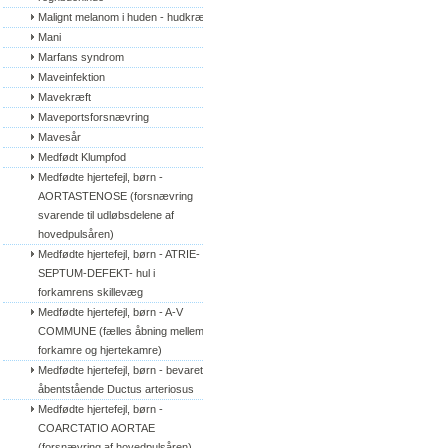
Malignt melanom i huden - hudkræft
Mani
Marfans syndrom
Maveinfektion
Mavekræft
Maveportsforsnævring
Mavesår
Medfødt Klumpfod
Medfødte hjertefejl, børn - 
AORTASTENOSE (forsnævring 
svarende til udløbsdelene af 
hovedpulsåren)
Medfødte hjertefejl, børn - ATRIE-
SEPTUM-DEFEKT- hul i 
forkamrens skillevæg
Medfødte hjertefejl, børn - A-V 
COMMUNE (fælles åbning mellem 
forkamre og hjertekamre)
Medfødte hjertefejl, børn - bevaret/
åbentstående Ductus arteriosus
Medfødte hjertefejl, børn - 
COARCTATIO AORTAE 
(forsnævring af hovedpulsåren)