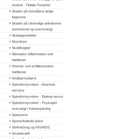
muskel - Tibialis Posterior
Skader på storetåens lange 
bøjesene
Skader på udvendige ankelsener 
(seneskred og overrivning)
Skarlagensfeber
Skizofreni
Skoldkopper
Slimsæks-inflammation ved 
hælbenet
Smerter ved achillessenens 
hælfæste
Småbørnsdiarré
Spiseforstyrrelser - Anorexia 
nervosa
Spiseforstyrrelser - Bulimia nervosa
Spiseforstyrrelser - Psykogen 
overvægt / trøstespisning
Spiserøret
Sports/fodbold-ankel
Stofmisbrug og HIV/AIDS.
Strubekræft