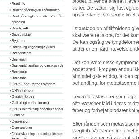
blodet, bliver de aflejret i leve
Bronkitis
celler. De sætter sig fast og de
Brud af bådknoglen i håndroden
opstår stadigt voksende kræftsvu
Brud på knoglerne under storetåens 
grundled
I størstedelen af tilfældene g
Brystkræft
skal være ret store, før der k
Bugspytkirtel
Bygkorn
De kan også give tyngdeforne
Børne- og ungdomspsykiatri
at der er en hård hævelse unde
Børneeksem
Børnegigt
Det kan være disse symptomer, 
Børnemishandling og omsorgssvigt
andet sted i kroppen endnu ikk
Børneorm
almindeligste er dog, at den 
Børnesår
behandling, før metastaserne 
Calve-Legg-Perthes sygdom
CMV infektion
Levermetastaser er som regel 
Cystisk fibrose
ofte vævshenfald i deres midt
Cøliaki (glutenintolerens)
Delvis overrivning af achillessenen
feber og forhøjet blodsænknin
Demens
Depression
Efterhånden som metastaserne
Depressioner
vægttab. Vokser de ind i melle
Dexa-skanning, osteodensitometri, 
sidst er leveren så ødelagt, at