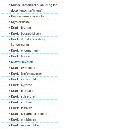
Kronisk instabilitet af ankel og fod 
(Ligament-insufficiens)
Kronisk tarmbetændelse
Kryptorkisme
Kræft i brystet
Kræft i bugspytkirtlen
Kræft i de ydre kvindelige 
kønsorganer
Kræft i endetarmen
Kræft i huden
Kræft i leveren
Kræft i livmoderen
Kræft i lymfeknuderne
Kræft i mavesækken
Kræft i nyrerne
Kræft i prostata
Kræft i spiserøret
Kræft i struben
Kræft i testikler
Kræft i tyktarm og endetarm
Kræft i urinblæren
Kræft i æggestokken