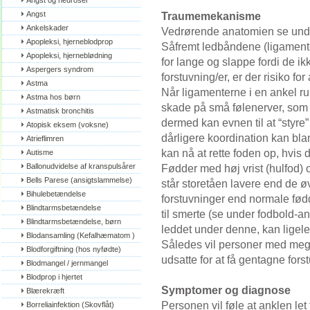
Angst og neuroser
Angst
Traumemekanisme
Ankelskader
Vedrørende anatomien se unde
Apopleksi, hjerneblodprop
Såfremt ledbåndene (ligamente
Apopleksi, hjerneblødning
for lange og slappe fordi de ik
Aspergers syndrom
forstuvning/er, er der risiko for
Astma
Når ligamenterne i en ankel ru
Astma hos børn
skade på små følenerver, som 
Astmatisk bronchitis
dermed kan evnen til at “styre”
Atopisk eksem (voksne)
dårligere koordination kan bla
Atrieflimren
kan nå at rette foden op, hvis de
Autisme
Ballonudvidelse af kranspulsårer
Fødder med høj vrist (hulfod) 
Bells Parese (ansigtslammelse)
står storetåen lavere end de ø
Bihulebetændelse
forstuvninger end normale fød
Blindtarmsbetændelse
til smerte (se under fodbold-an
Blindtarmsbetændelse, børn
leddet under denne, kan ligeled
Blodansamling (Kefalhæmatom )
Således vil personer med meg
Blodforgiftning (hos nyfødte)
udsatte for at få gentagne fors
Blodmangel / jernmangel
Blodprop i hjertet
Symptomer og diagnose
Blærekræft
Personen vil føle at anklen let
Borreliainfektion (Skovflåt)