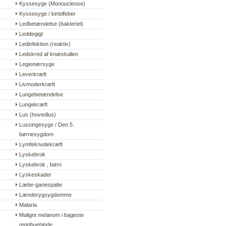
Kyssesyge (Monoucleose)
Kyssesyge / kirtelfeber
Ledbetændelse (bakteriel)
Leddegigt
Ledinfektion (reaktiv)
Ledskred af knæskallen
Legionærsyge
Leverkræft
Livmoderkræft
Lungebetændelse
Lungekræft
Lus (hovedlus)
Lussingesyge / Den 5. 
børnesygdom
Lymfeknudekræft
Lyskebrok
Lyskebrok , børn
Lyskeskader
Læbe-ganespalte
Lænderygsygdomme
Malaria
Malignt melanom i bageste 
regnbuehinde