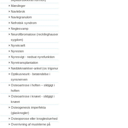
skjoldbruskkirtel hormon)
Mæslinger
Navlebrok
Navlegranulom
Nefrotisk syndrom
Neglesvamp
Neurofibromatose (recklinghausens 
sygdom)
Nyrekræft
Nyresten
Nyresvigt - nedsat nyrefunktion
Nyretransplantation
Nøddeknækker-ankel (os trigonum)
Optikusneurit - betændelse i 
synsnerven
Osteoartrose i hoften – slidgigt i 
hoften
Osteoartrose i knæet - slidgigt i 
knæet
Osteogenesis imperfekta 
(glasknogler)
Osteoporose eller knogleskørhed
Overrivning af musklerne på 