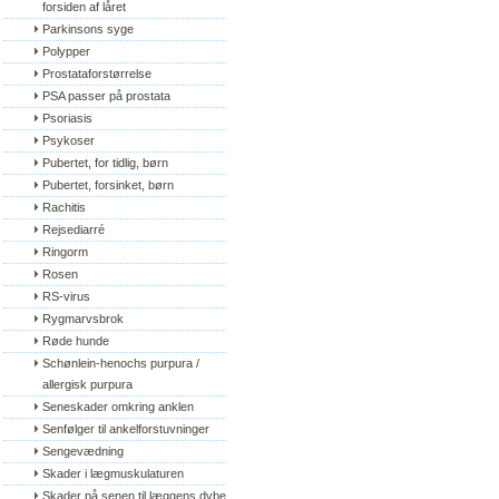
forsiden af låret
Parkinsons syge
Polypper
Prostataforstørrelse
PSA passer på prostata
Psoriasis
Psykoser
Pubertet, for tidlig, børn
Pubertet, forsinket, børn
Rachitis
Rejsediarré
Ringorm
Rosen
RS-virus
Rygmarvsbrok
Røde hunde
Schønlein-henochs purpura / 
allergisk purpura
Seneskader omkring anklen
Senfølger til ankelforstuvninger
Sengevædning
Skader i lægmuskulaturen
Skader på senen til læggens dybe 