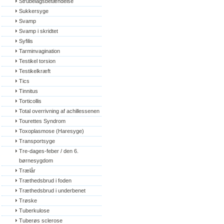
Strubelågsbetændelse
Sukkersyge
Svamp
Svamp i skridtet
Syfilis
Tarminvagination
Testikel torsion
Testikelkræft
Tics
Tinnitus
Torticollis
Total overrivning af achillessenen
Tourettes Syndrom
Toxoplasmose (Haresyge)
Transportsyge
Tre-dages-feber / den 6. 
børnesygdom
Trælår
Træthedsbrud i foden
Træthedsbrud i underbenet
Trøske
Tuberkulose
Tuberøs sclerose