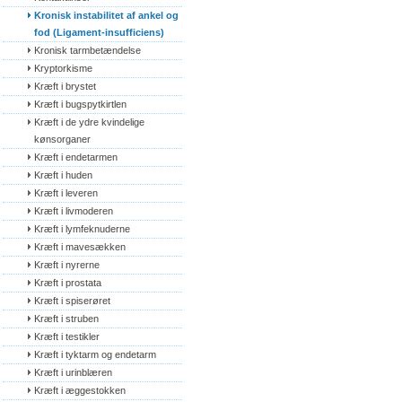
Kronisk instabilitet af ankel og 
fod (Ligament-insufficiens)
Kronisk tarmbetændelse
Kryptorkisme
Kræft i brystet
Kræft i bugspytkirtlen
Kræft i de ydre kvindelige 
kønsorganer
Kræft i endetarmen
Kræft i huden
Kræft i leveren
Kræft i livmoderen
Kræft i lymfeknuderne
Kræft i mavesækken
Kræft i nyrerne
Kræft i prostata
Kræft i spiserøret
Kræft i struben
Kræft i testikler
Kræft i tyktarm og endetarm
Kræft i urinblæren
Kræft i æggestokken