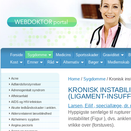
Forside
Sygdomme
Medicins
Sportsskader
Graviditet
B
Kost
Emner
Råd
Alternativ
Bøger
Medlemskab
Home
/
Sygdomme
/ Kronisk inst
Acne
Adfærdsforstyrrelser
KRONISK INSTABIL
Adrenogenitalt syndrom
(LIGAMENT-INSUFF
Affektanfald
AIDS og HIV-infektion
Larsen, Eilif , speciallæge, dr.
Akutte ledbåndsskader i anklen.
Hyppigste senfølge til rupturer
Aldersrelateret læseblindhed
instabilitet (Figur ), dvs. ankl
Alzheimers sygdom
vrikke over (forstuves).
Angina pectoris