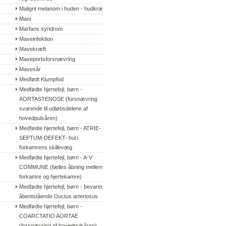
Malignt melanom i huden - hudkræft
Mani
Marfans syndrom
Maveinfektion
Mavekræft
Maveportsforsnævring
Mavesår
Medfødt Klumpfod
Medfødte hjertefejl, børn - 
AORTASTENOSE (forsnævring 
svarende til udløbsdelene af 
hovedpulsåren)
Medfødte hjertefejl, børn - ATRIE-
SEPTUM-DEFEKT- hul i 
forkamrens skillevæg
Medfødte hjertefejl, børn - A-V 
COMMUNE (fælles åbning mellem 
forkamre og hjertekamre)
Medfødte hjertefejl, børn - bevaret/
åbentstående Ductus arteriosus
Medfødte hjertefejl, børn - 
COARCTATIO AORTAE 
(forsnævring af hovedpulsåren)