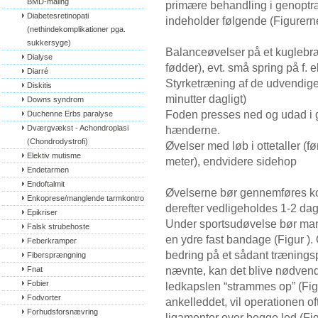
BMD-måling
primære behandling i genoptr
Diabetesretinopati 
indeholder følgende (Figurerne ,
(nethindekomplikationer pga. 
sukkersyge)
Balanceøvelser på et kuglebræt
Dialyse
fødder), evt. små spring på f. 
Diarré
Styrketræning af de udvendi
Diskitis
minutter dagligt)
Downs syndrom
Foden presses ned og udad i 
Duchenne Erbs paralyse
Dværgvækst - Achondroplasi 
hænderne.
(Chondrodystrofi)
Øvelser med løb i ottetaller (før
Elektiv mutisme
meter), endvidere sidehop
Endetarmen
Endoftalmit
Øvelserne bør gennemføres ko
Enkoprese/manglende tarmkontrol
derefter vedligeholdes 1-2 dag
Epikriser
Under sportsudøvelse bør man 
Falsk strubehoste
en ydre fast bandage (Figur ).
Feberkramper
bedring på et sådant træningsp
Fibersprængning
nævnte, kan det blive nødvend
Fnat
Fobier
ledkapslen “strammes op” (Figu
Fodvorter
ankelleddet, vil operationen oft
Forhudsforsnævring
ligamenter over begge led (Fig