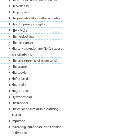
Hand-, foot- and mouth-disease
Helvedesild
Herpangina
Herpesbetinget mundbetændelse
Hirschsprung`s sygdom
HIV - AIDS
Hjerneblødning
Hjernerystelse
Hjerte-karsygdomme (forårsaget af 
åreforkalkning)
Hjertekrampe (angina pectoris)
Hjertestop
Hjertesvigt
Hofteskred
Hovedpine
Hugormebid
Hydronefrose
Hæmorider
Hævelse af slimsække omkring 
knæet
Impotens
Indvendig ledbåndsskade i anklen 
(indvendig 