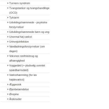
Turners syndrom
Tvangstanker og tvangshandlinger 
(OCD)
Tyktarm
Udviklingshæmmede - psykiske 
forstyrrelser
Udviklingshæmmede børn og unge
Unormal høj vækst
Urinvejsinfektion
Vandladningsforstyrrelser (om 
dagen)
Voksnes stofmisbrug og 
afhængighed
Vuggedød (= pludselig uventet 
spædbarnsdød)
Væksthæmning (for lav 
højdevækst)
Æggestok
Øjenbetændelse
Ørepine
Åreknuder