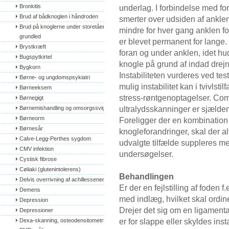
Bronkitis
underlag. I forbindelse med 
Brud af bådknoglen i håndroden
smerter over udsiden af ankle
Brud på knoglerne under storetåens 
mindre for hver gang anklen f
grundled
er blevet permanent for lange
Brystkræft
foran og under anklen, idet h
Bugspytkirtel
knogle på grund af indad drejn
Bygkorn
Instabiliteten vurderes ved tes
Børne- og ungdomspsykiatri
mulig instabilitet kan i tvivls
Børneeksem
stress-røntgenoptagelser. Com
Børnegigt
ultralydsskanninger er sjælde
Børnemishandling og omsorgssvigt
Børneorm
Foreligger der en kombination 
Børnesår
knogleforandringer, skal der a
Calve-Legg-Perthes sygdom
udvalgte tilfælde suppleres me
CMV infektion
undersøgelser.
Cystisk fibrose
Cøliaki (glutenintolerens)
Behandlingen
Delvis overrivning af achillessenen
Er der en fejlstilling af foden f
Demens
med indlæg, hvilket skal ordin
Depression
Drejer det sig om en ligamentæ
Depressioner
er for slappe eller skyldes ins
Dexa-skanning, osteodensitometri, 