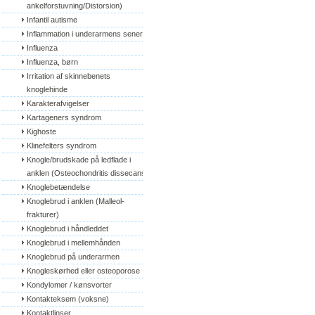
ankelforstuvning/Distorsion)
Infantil autisme
Inflammation i underarmens sener
Influenza
Influenza, børn
Irritation af skinnebenets 
knoglehinde
Karakterafvigelser
Kartageners syndrom
Kighoste
Klinefelters syndrom
Knogle/brudskade på ledflade i 
anklen (Osteochondritis dissecans)
Knoglebetændelse
Knoglebrud i anklen (Malleol-
frakturer)
Knoglebrud i håndleddet
Knoglebrud i mellemhånden
Knoglebrud på underarmen
Knogleskørhed eller osteoporose
Kondylomer / kønsvorter
Kontakteksem (voksne)
Kontaktlinser