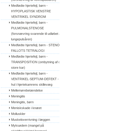
Medfødte hjertefejl, børn - 
HYPOPLASTISK VENSTRE 
VENTRIKEL SYNDROM
Medfødte hjertefejl, børn - 
PULMONALSTENOSE 
(forsnævring svarende til udløbet af 
lungepulsåren)
Medfødte hjertefejl, børn - STENO 
FALLOTS TETRALOGI
Medfødte hjertefejl, børn - 
TRANSPOSITION (ombytning af de 
store kar)
Medfødte hjertefejl, børn - 
VENTRIKEL-SEPTUM-DEFEKT - 
hul i hjertekamrens skillevæg
Mellemørebetændelse
Meningitis
Meningitis, børn
Meniskskade i knæet
Molluskler
Muskeloverrivning i læggen
Myksødem (mangel på 