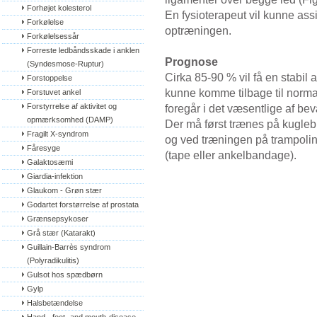
Forhøjet kolesterol
En fysioterapeut vil kunne ass
Forkølelse
optræningen.
Forkølelsessår
Forreste ledbåndsskade i anklen 
Prognose
(Syndesmose-Ruptur)
Cirka 85-90 % vil få en stabil 
Forstoppelse
kunne komme tilbage til norma
Forstuvet ankel
Forstyrrelse af aktivitet og 
foregår i det væsentlige af be
opmærksomhed (DAMP)
Der må først trænes på kuglebr
Fragilt X-syndrom
og ved træningen på trampoli
Fåresyge
(tape eller ankelbandage).
Galaktosæmi
Giardia-infektion
Glaukom - Grøn stær
Godartet forstørrelse af prostata
Grænsepsykoser
Grå stær (Katarakt)
Guillain-Barrès syndrom 
(Polyradikulitis)
Gulsot hos spædbørn
Gylp
Halsbetændelse