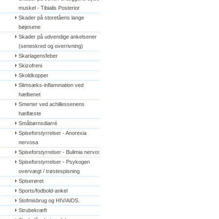
muskel - Tibialis Posterior
Skader på storetåens lange 
bøjesene
Skader på udvendige ankelsener 
(seneskred og overrivning)
Skarlagensfeber
Skizofreni
Skoldkopper
Slimsæks-inflammation ved 
hælbenet
Smerter ved achillessenens 
hælfæste
Småbørnsdiarré
Spiseforstyrrelser - Anorexia 
nervosa
Spiseforstyrrelser - Bulimia nervosa
Spiseforstyrrelser - Psykogen 
overvægt / trøstespisning
Spiserøret
Sports/fodbold-ankel
Stofmisbrug og HIV/AIDS.
Strubekræft