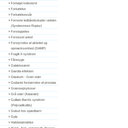
Forhøjet kolesterol
Forkølelse
Forkølelsessår
Forreste ledbåndsskade i anklen 
(Syndesmose-Ruptur)
Forstoppelse
Forstuvet ankel
Forstyrrelse af aktivitet og 
opmærksomhed (DAMP)
Fragilt X-syndrom
Fåresyge
Galaktosæmi
Giardia-infektion
Glaukom - Grøn stær
Godartet forstørrelse af prostata
Grænsepsykoser
Grå stær (Katarakt)
Guillain-Barrès syndrom 
(Polyradikulitis)
Gulsot hos spædbørn
Gylp
Halsbetændelse