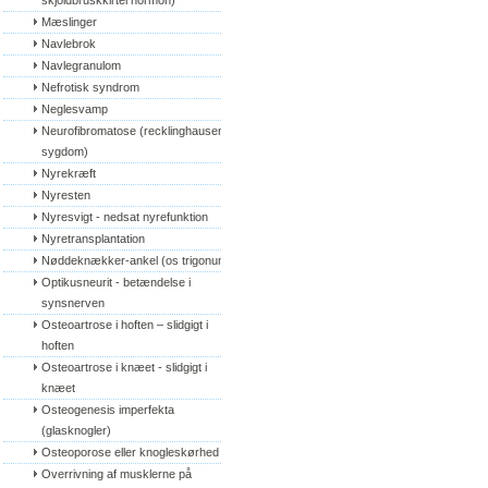
skjoldbruskkirtel hormon)
Mæslinger
Navlebrok
Navlegranulom
Nefrotisk syndrom
Neglesvamp
Neurofibromatose (recklinghausens 
sygdom)
Nyrekræft
Nyresten
Nyresvigt - nedsat nyrefunktion
Nyretransplantation
Nøddeknækker-ankel (os trigonum)
Optikusneurit - betændelse i 
synsnerven
Osteoartrose i hoften – slidgigt i 
hoften
Osteoartrose i knæet - slidgigt i 
knæet
Osteogenesis imperfekta 
(glasknogler)
Osteoporose eller knogleskørhed
Overrivning af musklerne på 