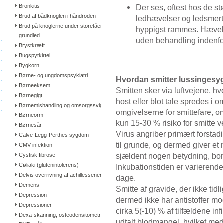
Bronkitis
Der ses, oftest hos de st
Brud af bådknoglen i håndroden
ledhævelser og ledsmert
Brud på knoglerne under storetåens 
hyppigst rammes. Hævels
grundled
uden behandling indenfo
Brystkræft
Bugspytkirtel
Bygkorn
Børne- og ungdomspsykiatri
Hvordan smitter lussingesy
Børneeksem
Smitten sker via luftvejene, h
Børnegigt
host eller blot tale spredes i
Børnemishandling og omsorgssvigt
omgivelserne for smittefare, o
Børneorm
kun 15-30 % risiko for smitte v
Børnesår
Virus angriber primært forstad
Calve-Legg-Perthes sygdom
til grunde, og dermed giver et 
CMV infektion
sjældent nogen betydning, borts
Cystisk fibrose
Cøliaki (glutenintolerens)
Inkubationstiden er varierend
Delvis overrivning af achillessenen
dage.
Demens
Smitte af gravide, der ikke tidl
Depression
dermed ikke har antistoffer mo
Depressioner
cirka 5(-10) % af tilfældene in
Dexa-skanning, osteodensitometri, 
udtalt blodmangel, hvilket me