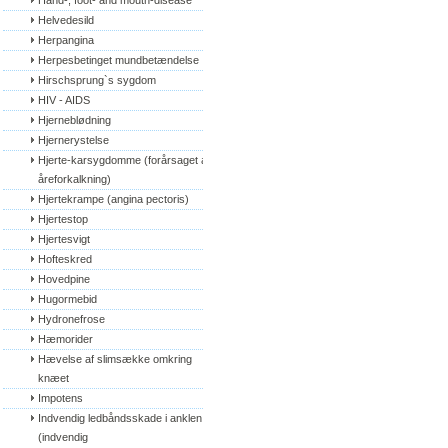
Hand-, foot- and mouth-disease
Helvedesild
Herpangina
Herpesbetinget mundbetændelse
Hirschsprung`s sygdom
HIV - AIDS
Hjerneblødning
Hjernerystelse
Hjerte-karsygdomme (forårsaget af 
åreforkalkning)
Hjertekrampe (angina pectoris)
Hjertestop
Hjertesvigt
Hofteskred
Hovedpine
Hugormebid
Hydronefrose
Hæmorider
Hævelse af slimsække omkring 
knæet
Impotens
Indvendig ledbåndsskade i anklen 
(indvendig 