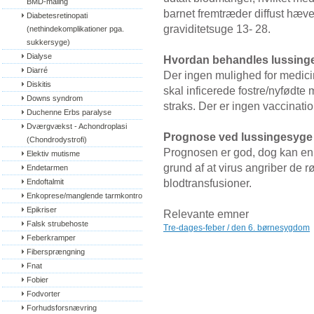
BMD-måling
barnet fremtræder diffust hævet
Diabetesretinopati 
graviditetsuge 13- 28.
(nethindekomplikationer pga. 
sukkersyge)
Dialyse
Hvordan behandles lussing
Diarré
Der ingen mulighed for medic
Diskitis
skal inficerede fostre/nyfødt
Downs syndrom
straks. Der er ingen vaccinati
Duchenne Erbs paralyse
Dværgvækst - Achondroplasi 
Prognose ved lussingesyge
(Chondrodystrofi)
Prognosen er god, dog kan en 
Elektiv mutisme
grund af at virus angriber de 
Endetarmen
blodtransfusioner.
Endoftalmit
Enkoprese/manglende tarmkontrol
Epikriser
Relevante emner
Falsk strubehoste
Tre-dages-feber / den 6. børnesygdom
Feberkramper
Fibersprængning
Fnat
Fobier
Fodvorter
Forhudsforsnævring