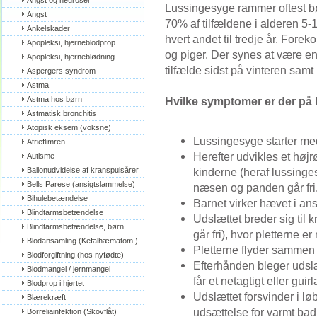
Angst og neuroser
Lussingesyge rammer oftest b
Angst
70% af tilfældene i alderen 5
Ankelskader
hvert andet til tredje år. F
Apopleksi, hjerneblodprop
og piger. Der synes at være en 
Apopleksi, hjerneblødning
tilfælde sidst på vinteren samt i
Aspergers syndrom
Astma
Astma hos børn
Hvilke symptomer er der på
Astmatisk bronchitis
Atopisk eksem (voksne)
Lussingesyge starter med 
Atrieflimren
Herefter udvikles et højrø
Autisme
Ballonudvidelse af kranspulsårer
kinderne (heraf lussing
Bells Parese (ansigtslammelse)
næsen og panden går fri
Bihulebetændelse
Barnet virker hævet i ans
Blindtarmsbetændelse
Udslættet breder sig til 
Blindtarmsbetændelse, børn
går fri), hvor pletterne er
Blodansamling (Kefalhæmatom )
Pletterne flyder sammen t
Blodforgiftning (hos nyfødte)
Efterhånden bleger udslæ
Blodmangel / jernmangel
får et netagtigt eller gu
Blodprop i hjertet
Udslættet forsvinder i lø
Blærekræft
udsættelse for varmt bad
Borreliainfektion (Skovflåt)