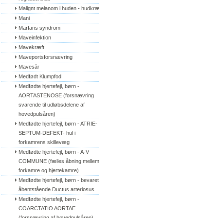
Malignt melanom i huden - hudkræft
Mani
Marfans syndrom
Maveinfektion
Mavekræft
Maveportsforsnævring
Mavesår
Medfødt Klumpfod
Medfødte hjertefejl, børn - 
AORTASTENOSE (forsnævring 
svarende til udløbsdelene af 
hovedpulsåren)
Medfødte hjertefejl, børn - ATRIE-
SEPTUM-DEFEKT- hul i 
forkamrens skillevæg
Medfødte hjertefejl, børn - A-V 
COMMUNE (fælles åbning mellem 
forkamre og hjertekamre)
Medfødte hjertefejl, børn - bevaret/
åbentstående Ductus arteriosus
Medfødte hjertefejl, børn - 
COARCTATIO AORTAE 
(forsnævring af hovedpulsåren)