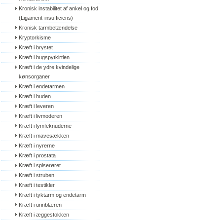
Kronisk instabilitet af ankel og fod 
(Ligament-insufficiens)
Kronisk tarmbetændelse
Kryptorkisme
Kræft i brystet
Kræft i bugspytkirtlen
Kræft i de ydre kvindelige 
kønsorganer
Kræft i endetarmen
Kræft i huden
Kræft i leveren
Kræft i livmoderen
Kræft i lymfeknuderne
Kræft i mavesækken
Kræft i nyrerne
Kræft i prostata
Kræft i spiserøret
Kræft i struben
Kræft i testikler
Kræft i tyktarm og endetarm
Kræft i urinblæren
Kræft i æggestokken