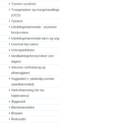
Turners syndrom
Tvangstanker og tvangshandlinger 
(OCD)
Tyktarm
Udviklingshæmmede - psykiske 
forstyrrelser
Udviklingshæmmede børn og unge
Unormal høj vækst
Urinvejsinfektion
Vandladningsforstyrrelser (om 
dagen)
Voksnes stofmisbrug og 
afhængighed
Vuggedød (= pludselig uventet 
spædbarnsdød)
Væksthæmning (for lav 
højdevækst)
Æggestok
Øjenbetændelse
Ørepine
Åreknuder