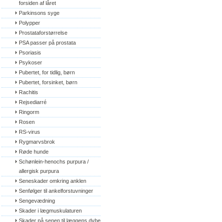
forsiden af låret
Parkinsons syge
Polypper
Prostataforstørrelse
PSA passer på prostata
Psoriasis
Psykoser
Pubertet, for tidlig, børn
Pubertet, forsinket, børn
Rachitis
Rejsediarré
Ringorm
Rosen
RS-virus
Rygmarvsbrok
Røde hunde
Schønlein-henochs purpura / 
allergisk purpura
Seneskader omkring anklen
Senfølger til ankelforstuvninger
Sengevædning
Skader i lægmuskulaturen
Skader på senen til læggens dybe 