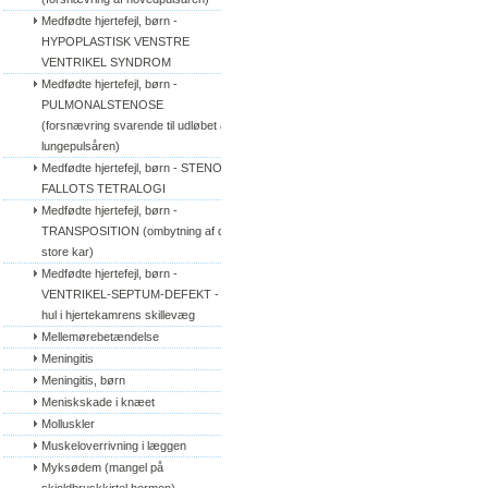
Medfødte hjertefejl, børn - 
HYPOPLASTISK VENSTRE 
VENTRIKEL SYNDROM
Medfødte hjertefejl, børn - 
PULMONALSTENOSE 
(forsnævring svarende til udløbet af 
lungepulsåren)
Medfødte hjertefejl, børn - STENO 
FALLOTS TETRALOGI
Medfødte hjertefejl, børn - 
TRANSPOSITION (ombytning af de 
store kar)
Medfødte hjertefejl, børn - 
VENTRIKEL-SEPTUM-DEFEKT - 
hul i hjertekamrens skillevæg
Mellemørebetændelse
Meningitis
Meningitis, børn
Meniskskade i knæet
Molluskler
Muskeloverrivning i læggen
Myksødem (mangel på 