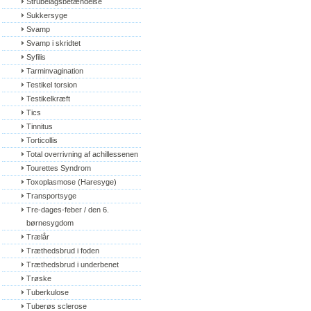
Strubelågsbetændelse
Sukkersyge
Svamp
Svamp i skridtet
Syfilis
Tarminvagination
Testikel torsion
Testikelkræft
Tics
Tinnitus
Torticollis
Total overrivning af achillessenen
Tourettes Syndrom
Toxoplasmose (Haresyge)
Transportsyge
Tre-dages-feber / den 6. 
børnesygdom
Trælår
Træthedsbrud i foden
Træthedsbrud i underbenet
Trøske
Tuberkulose
Tuberøs sclerose