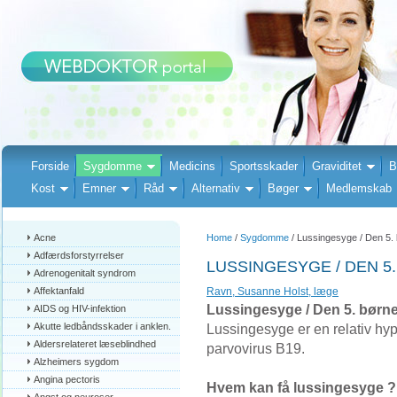
Forside
Sygdomme
Medicins
Sportsskader
Graviditet
B
Kost
Emner
Råd
Alternativ
Bøger
Medlemskab
Acne
Home
/
Sygdomme
/ Lussingesyge / Den 5
Adfærdsforstyrrelser
LUSSINGESYGE / DEN 
Adrenogenitalt syndrom
Affektanfald
Ravn, Susanne Holst, læge
Lussingesyge / Den 5. bør
AIDS og HIV-infektion
Akutte ledbåndsskader i anklen.
Lussingesyge er en relativ hy
Aldersrelateret læseblindhed
parvovirus B19.
Alzheimers sygdom
Angina pectoris
Hvem kan få lussingesyge ?