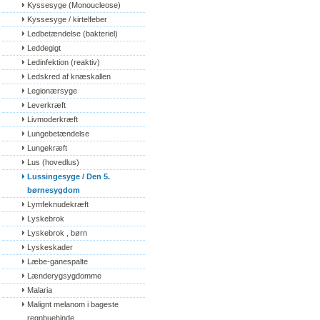
Kyssesyge (Monoucleose)
Kyssesyge / kirtelfeber
Ledbetændelse (bakteriel)
Leddegigt
Ledinfektion (reaktiv)
Ledskred af knæskallen
Legionærsyge
Leverkræft
Livmoderkræft
Lungebetændelse
Lungekræft
Lus (hovedlus)
Lussingesyge / Den 5. 
børnesygdom
Lymfeknudekræft
Lyskebrok
Lyskebrok , børn
Lyskeskader
Læbe-ganespalte
Lænderygsygdomme
Malaria
Malignt melanom i bageste 
regnbuehinde