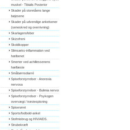
muskel - Tibialis Posterior
Skader på storetåens lange 
bøjesene
Skader på udvendige ankelsener 
(seneskred og overrivning)
Skarlagensfeber
Skizofreni
Skoldkopper
Slimsæks-inflammation ved 
hælbenet
Smerter ved achillessenens 
hælfæste
Småbørnsdiarré
Spiseforstyrrelser - Anorexia 
nervosa
Spiseforstyrrelser - Bulimia nervosa
Spiseforstyrrelser - Psykogen 
overvægt / trøstespisning
Spiserøret
Sports/fodbold-ankel
Stofmisbrug og HIV/AIDS.
Strubekræft