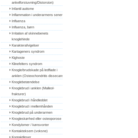
ankelforstuvning/Distorsion)
Infantil autisme
Inflammation i underarmens sener
Influenza
Influenza, børn
Irritation af skinnebenets 
knoglehinde
Karakterafvigelser
Kartageners syndrom
Kighoste
Klinefelters syndrom
Knogle/brudskade på ledflade i 
anklen (Osteochondritis dissecans)
Knoglebetændelse
Knoglebrud i anklen (Malleol-
frakturer)
Knoglebrud i håndleddet
Knoglebrud i mellemhånden
Knoglebrud på underarmen
Knogleskørhed eller osteoporose
Kondylomer / kønsvorter
Kontakteksem (voksne)
Kontaktlinser