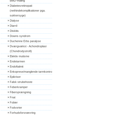
BMD-måling
Diabetesretinopati 
(nethindekomplikationer pga. 
sukkersyge)
Dialyse
Diarré
Diskitis
Downs syndrom
Duchenne Erbs paralyse
Dværgvækst - Achondroplasi 
(Chondrodystrofi)
Elektiv mutisme
Endetarmen
Endoftalmit
Enkoprese/manglende tarmkontrol
Epikriser
Falsk strubehoste
Feberkramper
Fibersprængning
Fnat
Fobier
Fodvorter
Forhudsforsnævring