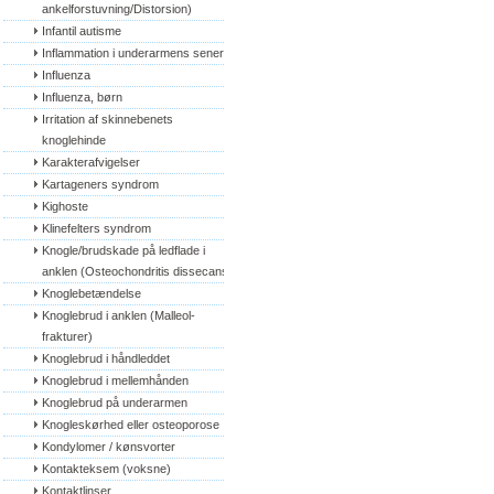
ankelforstuvning/Distorsion)
Infantil autisme
Inflammation i underarmens sener
Influenza
Influenza, børn
Irritation af skinnebenets 
knoglehinde
Karakterafvigelser
Kartageners syndrom
Kighoste
Klinefelters syndrom
Knogle/brudskade på ledflade i 
anklen (Osteochondritis dissecans)
Knoglebetændelse
Knoglebrud i anklen (Malleol-
frakturer)
Knoglebrud i håndleddet
Knoglebrud i mellemhånden
Knoglebrud på underarmen
Knogleskørhed eller osteoporose
Kondylomer / kønsvorter
Kontakteksem (voksne)
Kontaktlinser