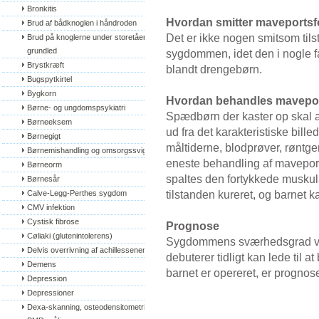
Bronkitis
Hvordan smitter maveportsf
Brud af bådknoglen i håndroden
Det er ikke nogen smitsom tils
Brud på knoglerne under storetåens 
grundled
sygdommen, idet den i nogle f
Brystkræft
blandt drengebørn.
Bugspytkirtel
Bygkorn
Hvordan behandles mavepor
Børne- og ungdomspsykiatri
Spædbørn der kaster op skal al
Børneeksem
ud fra det karakteristiske bill
Børnegigt
måltiderne, blodprøver, røntge
Børnemishandling og omsorgssvigt
eneste behandling af mavepor
Børneorm
spaltes den fortykkede muskul
Børnesår
tilstanden kureret, og barnet k
Calve-Legg-Perthes sygdom
CMV infektion
Cystisk fibrose
Prognose
Cøliaki (glutenintolerens)
Sygdommens sværhedsgrad var
Delvis overrivning af achillessenen
debuterer tidligt kan lede til 
Demens
barnet er opereret, er prognose
Depression
Depressioner
Dexa-skanning, osteodensitometri, 