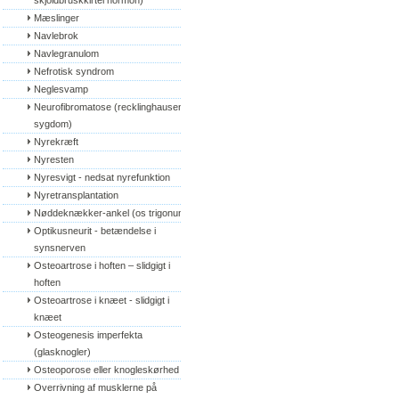
skjoldbruskkirtel hormon)
Mæslinger
Navlebrok
Navlegranulom
Nefrotisk syndrom
Neglesvamp
Neurofibromatose (recklinghausens 
sygdom)
Nyrekræft
Nyresten
Nyresvigt - nedsat nyrefunktion
Nyretransplantation
Nøddeknækker-ankel (os trigonum)
Optikusneurit - betændelse i 
synsnerven
Osteoartrose i hoften – slidgigt i 
hoften
Osteoartrose i knæet - slidgigt i 
knæet
Osteogenesis imperfekta 
(glasknogler)
Osteoporose eller knogleskørhed
Overrivning af musklerne på 