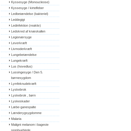
Kyssesyge (Monoucleose)
Kyssesyge / kirtelfeber
Ledbetændelse (bakteriel)
Leddegigt
Ledinfektion (reaktiv)
Ledskred af knæskallen
Legionærsyge
Leverkræft
Livmoderkræft
Lungebetændelse
Lungekræft
Lus (hovedlus)
Lussingesyge / Den 5. 
børnesygdom
Lymfeknudekræft
Lyskebrok
Lyskebrok , børn
Lyskeskader
Læbe-ganespalte
Lænderygsygdomme
Malaria
Malignt melanom i bageste 
regnbuehinde