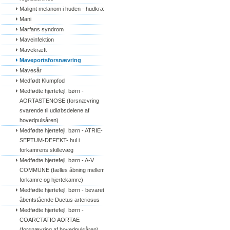
Malignt melanom i huden - hudkræft
Mani
Marfans syndrom
Maveinfektion
Mavekræft
Maveportsforsnævring
Mavesår
Medfødt Klumpfod
Medfødte hjertefejl, børn - 
AORTASTENOSE (forsnævring 
svarende til udløbsdelene af 
hovedpulsåren)
Medfødte hjertefejl, børn - ATRIE-
SEPTUM-DEFEKT- hul i 
forkamrens skillevæg
Medfødte hjertefejl, børn - A-V 
COMMUNE (fælles åbning mellem 
forkamre og hjertekamre)
Medfødte hjertefejl, børn - bevaret/
åbentstående Ductus arteriosus
Medfødte hjertefejl, børn - 
COARCTATIO AORTAE 
(forsnævring af hovedpulsåren)