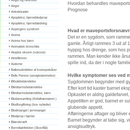
Angst og neuroser
Hvordan behandles maveports
Angst
Prognose
Ankelskader
Apopleksi, hjerneblodprop
Apopleksi, hjerneblødning
Aspergers syndrom
Hvad er maveportsforsnævr
Astma
Det er en sygdom, som rammer
Astma hos børn
gamle. Årligt rammes 3 ud af 
Astmatisk bronchitis
hyppig hos drenge, som hos p
Atopisk eksem (voksne)
rammes. Man kender ikke årsag
Atrieflimren
spille ind, da der i nogle familie
Autisme
Ballonudvidelse af kranspulsårer
Hvilke symptomer ses ved 
Bells Parese (ansigtslammelse)
Sygdommen begynder med gylp s
Bihulebetændelse
Blindtarmsbetændelse
Efter kort tid kaster barnet eksp
Blindtarmsbetændelse, børn
Opkastet er aldrig galdefarvet
Blodansamling (Kefalhæmatom )
Appetitten er god, barnet er s
Blodforgiftning (hos nyfødte)
glubende appetit.
Blodmangel / jernmangel
Afføringerne aftager og bliver
Blodprop i hjertet
Barnet begynder at tabe sig, v
Blærekræft
ansigtsudtryk.
Borreliainfektion (Skovflåt)