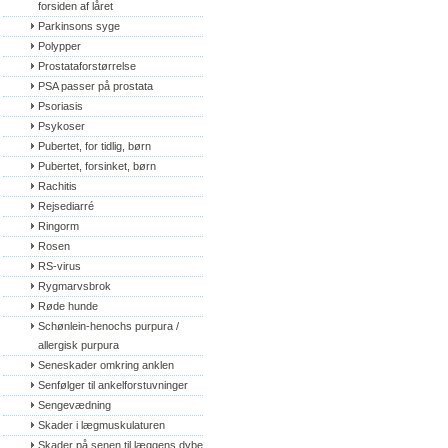
forsiden af låret
Parkinsons syge
Polypper
Prostataforstørrelse
PSA passer på prostata
Psoriasis
Psykoser
Pubertet, for tidlig, børn
Pubertet, forsinket, børn
Rachitis
Rejsediarré
Ringorm
Rosen
RS-virus
Rygmarvsbrok
Røde hunde
Schønlein-henochs purpura / 
allergisk purpura
Seneskader omkring anklen
Senfølger til ankelforstuvninger
Sengevædning
Skader i lægmuskulaturen
Skader på senen til læggens dybe 