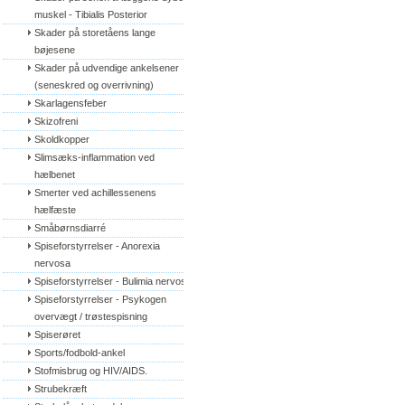
muskel - Tibialis Posterior
Skader på storetåens lange 
bøjesene
Skader på udvendige ankelsener 
(seneskred og overrivning)
Skarlagensfeber
Skizofreni
Skoldkopper
Slimsæks-inflammation ved 
hælbenet
Smerter ved achillessenens 
hælfæste
Småbørnsdiarré
Spiseforstyrrelser - Anorexia 
nervosa
Spiseforstyrrelser - Bulimia nervosa
Spiseforstyrrelser - Psykogen 
overvægt / trøstespisning
Spiserøret
Sports/fodbold-ankel
Stofmisbrug og HIV/AIDS.
Strubekræft