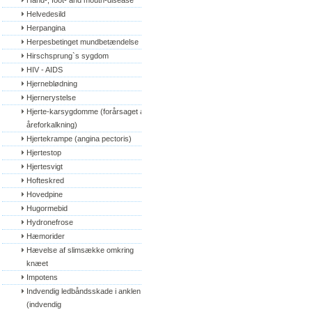
Hand-, foot- and mouth-disease
Helvedesild
Herpangina
Herpesbetinget mundbetændelse
Hirschsprung`s sygdom
HIV - AIDS
Hjerneblødning
Hjernerystelse
Hjerte-karsygdomme (forårsaget af 
åreforkalkning)
Hjertekrampe (angina pectoris)
Hjertestop
Hjertesvigt
Hofteskred
Hovedpine
Hugormebid
Hydronefrose
Hæmorider
Hævelse af slimsække omkring 
knæet
Impotens
Indvendig ledbåndsskade i anklen 
(indvendig 