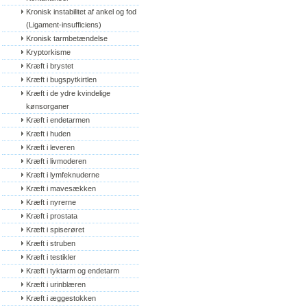
Kronisk instabilitet af ankel og fod 
(Ligament-insufficiens)
Kronisk tarmbetændelse
Kryptorkisme
Kræft i brystet
Kræft i bugspytkirtlen
Kræft i de ydre kvindelige 
kønsorganer
Kræft i endetarmen
Kræft i huden
Kræft i leveren
Kræft i livmoderen
Kræft i lymfeknuderne
Kræft i mavesækken
Kræft i nyrerne
Kræft i prostata
Kræft i spiserøret
Kræft i struben
Kræft i testikler
Kræft i tyktarm og endetarm
Kræft i urinblæren
Kræft i æggestokken