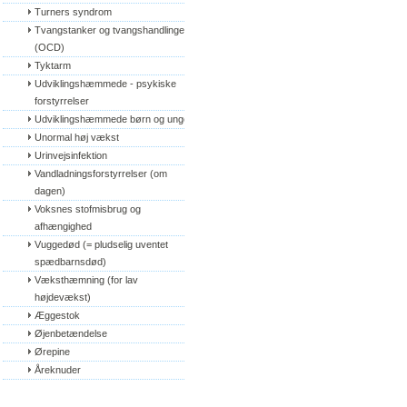
Turners syndrom
Tvangstanker og tvangshandlinger 
(OCD)
Tyktarm
Udviklingshæmmede - psykiske 
forstyrrelser
Udviklingshæmmede børn og unge
Unormal høj vækst
Urinvejsinfektion
Vandladningsforstyrrelser (om 
dagen)
Voksnes stofmisbrug og 
afhængighed
Vuggedød (= pludselig uventet 
spædbarnsdød)
Væksthæmning (for lav 
højdevækst)
Æggestok
Øjenbetændelse
Ørepine
Åreknuder