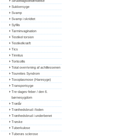
Strubelågsbetændelse
Sukkersyge
Svamp
Svamp i skridtet
Syfilis
Tarminvagination
Testikel torsion
Testikelkræft
Tics
Tinnitus
Torticollis
Total overrivning af achillessenen
Tourettes Syndrom
Toxoplasmose (Haresyge)
Transportsyge
Tre-dages-feber / den 6. 
børnesygdom
Trælår
Træthedsbrud i foden
Træthedsbrud i underbenet
Trøske
Tuberkulose
Tuberøs sclerose