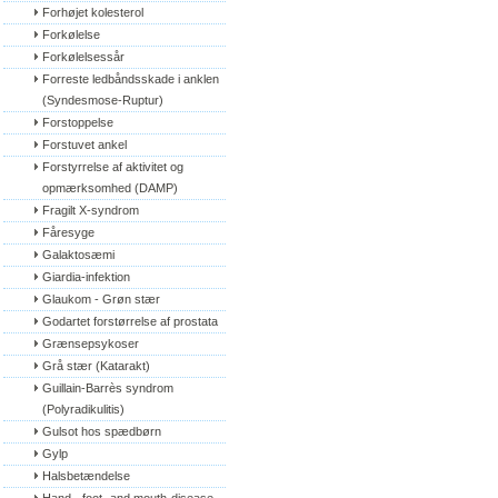
Forhøjet kolesterol
Forkølelse
Forkølelsessår
Forreste ledbåndsskade i anklen 
(Syndesmose-Ruptur)
Forstoppelse
Forstuvet ankel
Forstyrrelse af aktivitet og 
opmærksomhed (DAMP)
Fragilt X-syndrom
Fåresyge
Galaktosæmi
Giardia-infektion
Glaukom - Grøn stær
Godartet forstørrelse af prostata
Grænsepsykoser
Grå stær (Katarakt)
Guillain-Barrès syndrom 
(Polyradikulitis)
Gulsot hos spædbørn
Gylp
Halsbetændelse