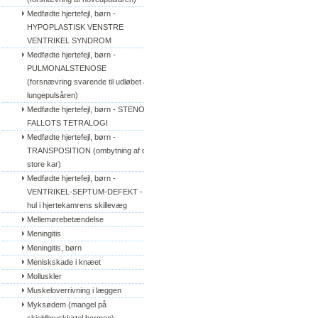
Medfødte hjertefejl, børn - 
HYPOPLASTISK VENSTRE 
VENTRIKEL SYNDROM
Medfødte hjertefejl, børn - 
PULMONALSTENOSE 
(forsnævring svarende til udløbet af 
lungepulsåren)
Medfødte hjertefejl, børn - STENO 
FALLOTS TETRALOGI
Medfødte hjertefejl, børn - 
TRANSPOSITION (ombytning af de 
store kar)
Medfødte hjertefejl, børn - 
VENTRIKEL-SEPTUM-DEFEKT - 
hul i hjertekamrens skillevæg
Mellemørebetændelse
Meningitis
Meningitis, børn
Meniskskade i knæet
Molluskler
Muskeloverrivning i læggen
Myksødem (mangel på 