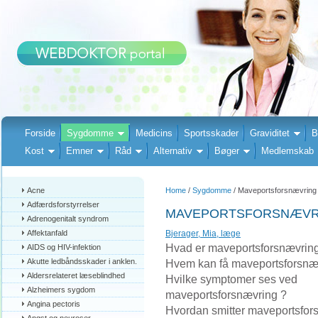
Forside
Sygdomme
Medicins
Sportsskader
Graviditet
B
Kost
Emner
Råd
Alternativ
Bøger
Medlemskab
Acne
Home
/
Sygdomme
/ Maveportsforsnævring
Adfærdsforstyrrelser
MAVEPORTSFORSNÆVR
Adrenogenitalt syndrom
Affektanfald
Bjerager, Mia, læge
Hvad er maveportsforsnævrin
AIDS og HIV-infektion
Akutte ledbåndsskader i anklen.
Hvem kan få maveportsforsnæ
Aldersrelateret læseblindhed
Hvilke symptomer ses ved
Alzheimers sygdom
maveportsforsnævring ?
Angina pectoris
Hvordan smitter maveportsfor