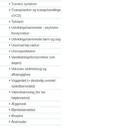
Turners syndrom
Tvangstanker og tvangshandlinger 
(OCD)
Tyktarm
Udviklingshæmmede - psykiske 
forstyrrelser
Udviklingshæmmede børn og unge
Unormal høj vækst
Urinvejsinfektion
Vandladningsforstyrrelser (om 
dagen)
Voksnes stofmisbrug og 
afhængighed
Vuggedød (= pludselig uventet 
spædbarnsdød)
Væksthæmning (for lav 
højdevækst)
Æggestok
Øjenbetændelse
Ørepine
Åreknuder