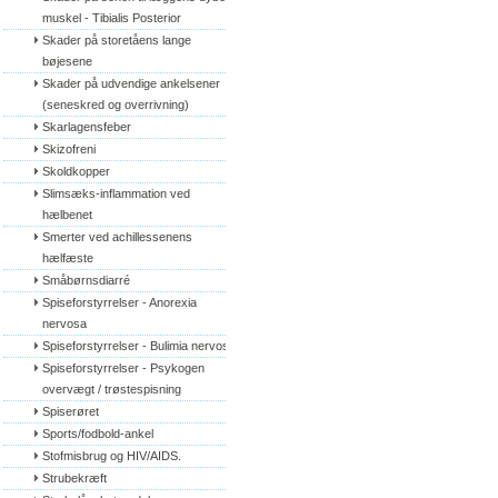
muskel - Tibialis Posterior
Skader på storetåens lange 
bøjesene
Skader på udvendige ankelsener 
(seneskred og overrivning)
Skarlagensfeber
Skizofreni
Skoldkopper
Slimsæks-inflammation ved 
hælbenet
Smerter ved achillessenens 
hælfæste
Småbørnsdiarré
Spiseforstyrrelser - Anorexia 
nervosa
Spiseforstyrrelser - Bulimia nervosa
Spiseforstyrrelser - Psykogen 
overvægt / trøstespisning
Spiserøret
Sports/fodbold-ankel
Stofmisbrug og HIV/AIDS.
Strubekræft