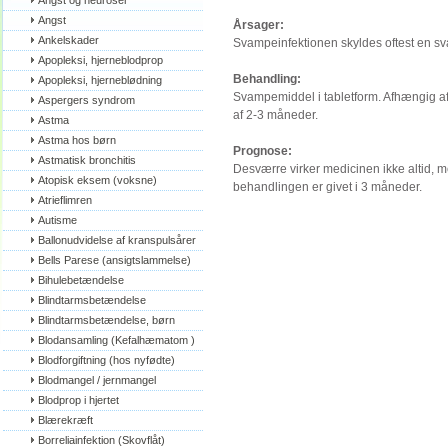
Angst og neuroser
Angst
Årsager:
Ankelskader
Svampeinfektionen skyldes oftest en s
Apopleksi, hjerneblodprop
Behandling:
Apopleksi, hjerneblødning
Svampemiddel i tabletform. Afhængig af
Aspergers syndrom
af 2-3 måneder.
Astma
Astma hos børn
Prognose:
Astmatisk bronchitis
Desværre virker medicinen ikke altid, me
Atopisk eksem (voksne)
behandlingen er givet i 3 måneder.
Atrieflimren
Autisme
Ballonudvidelse af kranspulsårer
Bells Parese (ansigtslammelse)
Bihulebetændelse
Blindtarmsbetændelse
Blindtarmsbetændelse, børn
Blodansamling (Kefalhæmatom )
Blodforgiftning (hos nyfødte)
Blodmangel / jernmangel
Blodprop i hjertet
Blærekræft
Borreliainfektion (Skovflåt)