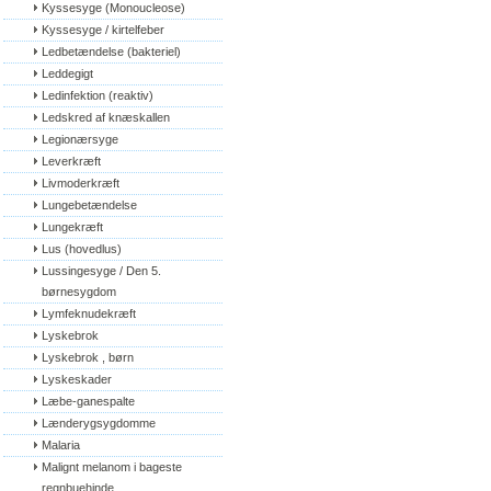
Kyssesyge (Monoucleose)
Kyssesyge / kirtelfeber
Ledbetændelse (bakteriel)
Leddegigt
Ledinfektion (reaktiv)
Ledskred af knæskallen
Legionærsyge
Leverkræft
Livmoderkræft
Lungebetændelse
Lungekræft
Lus (hovedlus)
Lussingesyge / Den 5. 
børnesygdom
Lymfeknudekræft
Lyskebrok
Lyskebrok , børn
Lyskeskader
Læbe-ganespalte
Lænderygsygdomme
Malaria
Malignt melanom i bageste 
regnbuehinde