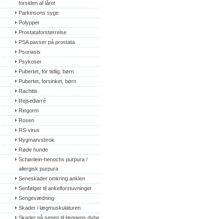
forsiden af låret
Parkinsons syge
Polypper
Prostataforstørrelse
PSA passer på prostata
Psoriasis
Psykoser
Pubertet, for tidlig, børn
Pubertet, forsinket, børn
Rachitis
Rejsediarré
Ringorm
Rosen
RS-virus
Rygmarvsbrok
Røde hunde
Schønlein-henochs purpura / 
allergisk purpura
Seneskader omkring anklen
Senfølger til ankelforstuvninger
Sengevædning
Skader i lægmuskulaturen
Skader på senen til læggens dybe 