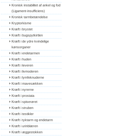
Kronisk instabilitet af ankel og fod 
(Ligament-insufficiens)
Kronisk tarmbetændelse
Kryptorkisme
Kræft i brystet
Kræft i bugspytkirtlen
Kræft i de ydre kvindelige 
kønsorganer
Kræft i endetarmen
Kræft i huden
Kræft i leveren
Kræft i livmoderen
Kræft i lymfeknuderne
Kræft i mavesækken
Kræft i nyrerne
Kræft i prostata
Kræft i spiserøret
Kræft i struben
Kræft i testikler
Kræft i tyktarm og endetarm
Kræft i urinblæren
Kræft i æggestokken