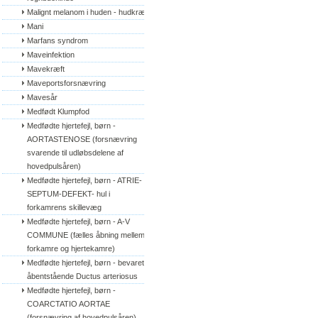
Malignt melanom i huden - hudkræft
Mani
Marfans syndrom
Maveinfektion
Mavekræft
Maveportsforsnævring
Mavesår
Medfødt Klumpfod
Medfødte hjertefejl, børn - 
AORTASTENOSE (forsnævring 
svarende til udløbsdelene af 
hovedpulsåren)
Medfødte hjertefejl, børn - ATRIE-
SEPTUM-DEFEKT- hul i 
forkamrens skillevæg
Medfødte hjertefejl, børn - A-V 
COMMUNE (fælles åbning mellem 
forkamre og hjertekamre)
Medfødte hjertefejl, børn - bevaret/
åbentstående Ductus arteriosus
Medfødte hjertefejl, børn - 
COARCTATIO AORTAE 
(forsnævring af hovedpulsåren)