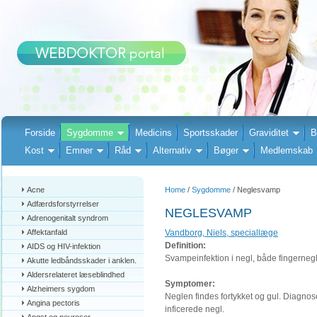
Forside
Sygdomme
Medicins
Sportsskader
Graviditet
B
Kost
Emner
Råd
Alternativ
Bøger
Medlemskab
Acne
Home
/
Sygdomme
/ Neglesvamp
Adfærdsforstyrrelser
NEGLESVAMP
Adrenogenitalt syndrom
Affektanfald
Vandborg, Niels, speciallæge
Definition:
AIDS og HIV-infektion
Svampeinfektion i negl, både fingerneg
Akutte ledbåndsskader i anklen.
Aldersrelateret læseblindhed
Symptomer:
Alzheimers sygdom
Neglen findes fortykket og gul. Diagnose
Angina pectoris
inficerede negl.