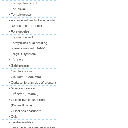
Forhøjet kolesterol
Forkølelse
Forkølelsessår
Forreste ledbåndsskade i anklen 
(Syndesmose-Ruptur)
Forstoppelse
Forstuvet ankel
Forstyrrelse af aktivitet og 
opmærksomhed (DAMP)
Fragilt X-syndrom
Fåresyge
Galaktosæmi
Giardia-infektion
Glaukom - Grøn stær
Godartet forstørrelse af prostata
Grænsepsykoser
Grå stær (Katarakt)
Guillain-Barrès syndrom 
(Polyradikulitis)
Gulsot hos spædbørn
Gylp
Halsbetændelse