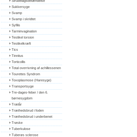
Strubelågsbetændelse
Sukkersyge
Svamp
Svamp i skridtet
Syfilis
Tarminvagination
Testikel torsion
Testikelkræft
Tics
Tinnitus
Torticollis
Total overrivning af achillessenen
Tourettes Syndrom
Toxoplasmose (Haresyge)
Transportsyge
Tre-dages-feber / den 6. 
børnesygdom
Trælår
Træthedsbrud i foden
Træthedsbrud i underbenet
Trøske
Tuberkulose
Tuberøs sclerose