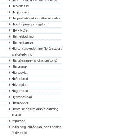
Hand-, foot- and mouth-disease
Helvedesild
Herpangina
Herpesbetinget mundbetændelse
Hirschsprung`s sygdom
HIV - AIDS
Hjerneblødning
Hjernerystelse
Hjerte-karsygdomme (forårsaget af 
åreforkalkning)
Hjertekrampe (angina pectoris)
Hjertestop
Hjertesvigt
Hofteskred
Hovedpine
Hugormebid
Hydronefrose
Hæmorider
Hævelse af slimsække omkring 
knæet
Impotens
Indvendig ledbåndsskade i anklen 
(indvendig 