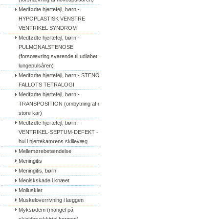
Medfødte hjertefejl, børn - 
HYPOPLASTISK VENSTRE 
VENTRIKEL SYNDROM
Medfødte hjertefejl, børn - 
PULMONALSTENOSE 
(forsnævring svarende til udløbet af 
lungepulsåren)
Medfødte hjertefejl, børn - STENO 
FALLOTS TETRALOGI
Medfødte hjertefejl, børn - 
TRANSPOSITION (ombytning af de 
store kar)
Medfødte hjertefejl, børn - 
VENTRIKEL-SEPTUM-DEFEKT - 
hul i hjertekamrens skillevæg
Mellemørebetændelse
Meningitis
Meningitis, børn
Meniskskade i knæet
Molluskler
Muskeloverrivning i læggen
Myksødem (mangel på 