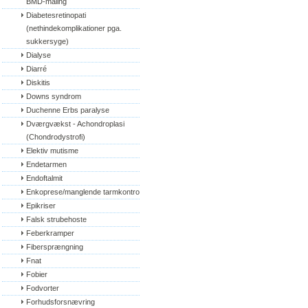
BMD-måling
Diabetesretinopati 
(nethindekomplikationer pga. 
sukkersyge)
Dialyse
Diarré
Diskitis
Downs syndrom
Duchenne Erbs paralyse
Dværgvækst - Achondroplasi 
(Chondrodystrofi)
Elektiv mutisme
Endetarmen
Endoftalmit
Enkoprese/manglende tarmkontrol
Epikriser
Falsk strubehoste
Feberkramper
Fibersprængning
Fnat
Fobier
Fodvorter
Forhudsforsnævring