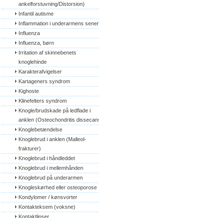
ankelforstuvning/Distorsion)
Infantil autisme
Inflammation i underarmens sener
Influenza
Influenza, børn
Irritation af skinnebenets 
knoglehinde
Karakterafvigelser
Kartageners syndrom
Kighoste
Klinefelters syndrom
Knogle/brudskade på ledflade i 
anklen (Osteochondritis dissecans)
Knoglebetændelse
Knoglebrud i anklen (Malleol-
frakturer)
Knoglebrud i håndleddet
Knoglebrud i mellemhånden
Knoglebrud på underarmen
Knogleskørhed eller osteoporose
Kondylomer / kønsvorter
Kontakteksem (voksne)
Kontaktlinser