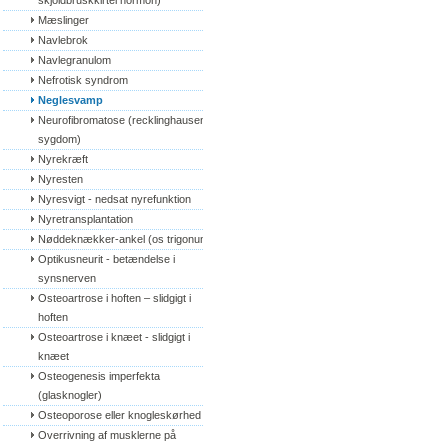
skjoldbruskkirtel hormon)
Mæslinger
Navlebrok
Navlegranulom
Nefrotisk syndrom
Neglesvamp
Neurofibromatose (recklinghausens 
sygdom)
Nyrekræft
Nyresten
Nyresvigt - nedsat nyrefunktion
Nyretransplantation
Nøddeknækker-ankel (os trigonum)
Optikusneurit - betændelse i 
synsnerven
Osteoartrose i hoften – slidgigt i 
hoften
Osteoartrose i knæet - slidgigt i 
knæet
Osteogenesis imperfekta 
(glasknogler)
Osteoporose eller knogleskørhed
Overrivning af musklerne på 