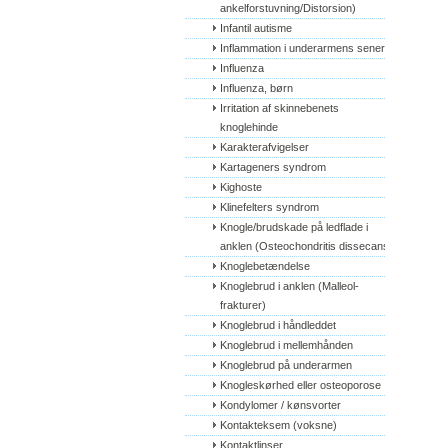
ankelforstuvning/Distorsion)
Infantil autisme
Inflammation i underarmens sener
Influenza
Influenza, børn
Irritation af skinnebenets 
knoglehinde
Karakterafvigelser
Kartageners syndrom
Kighoste
Klinefelters syndrom
Knogle/brudskade på ledflade i 
anklen (Osteochondritis dissecans)
Knoglebetændelse
Knoglebrud i anklen (Malleol-
frakturer)
Knoglebrud i håndleddet
Knoglebrud i mellemhånden
Knoglebrud på underarmen
Knogleskørhed eller osteoporose
Kondylomer / kønsvorter
Kontakteksem (voksne)
Kontaktlinser