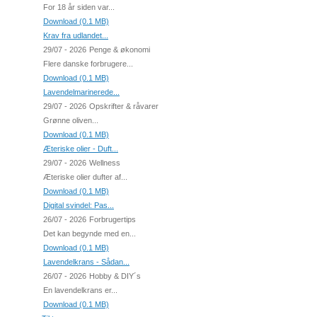
For 18 år siden var...
Download (0.1 MB)
Krav fra udlandet...
29/07 - 2026
Penge & økonomi
Flere danske forbrugere...
Download (0.1 MB)
Lavendelmarinerede...
29/07 - 2026
Opskrifter & råvarer
Grønne oliven...
Download (0.1 MB)
Æteriske olier - Duft...
29/07 - 2026
Wellness
Æteriske olier dufter af...
Download (0.1 MB)
Digital svindel: Pas...
26/07 - 2026
Forbrugertips
Det kan begynde med en...
Download (0.1 MB)
Lavendelkrans - Sådan...
26/07 - 2026
Hobby & DIY´s
En lavendelkrans er...
Download (0.1 MB)