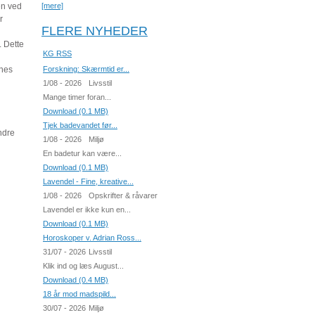
en ved
[mere]
r
FLERE NYHEDER
. Dette
KG RSS
nnes
Forskning: Skærmtid er...
1/08 - 2026
Livsstil
Mange timer foran...
Download (0.1 MB)
Tjek badevandet før...
ndre
1/08 - 2026
Miljø
En badetur kan være...
Download (0.1 MB)
Lavendel - Fine, kreative...
1/08 - 2026
Opskrifter & råvarer
Lavendel er ikke kun en...
Download (0.1 MB)
Horoskoper v. Adrian Ross...
31/07 - 2026
Livsstil
Klik ind og læs August...
Download (0.4 MB)
18 år mod madspild...
30/07 - 2026
Miljø