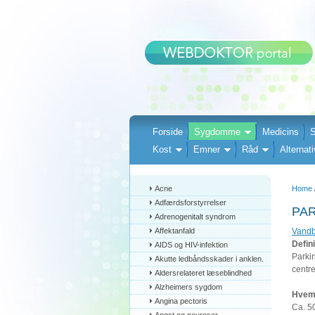
Forside
Sygdomme
Medicins
S
Kost
Emner
Råd
Alternati
Acne
Home
Adfærdsforstyrrelser
PA
Adrenogenitalt syndrom
Affektanfald
Vandb
Defini
AIDS og HIV-infektion
Parki
Akutte ledbåndsskader i anklen.
centre
Aldersrelateret læseblindhed
Alzheimers sygdom
Hvem
Angina pectoris
Ca. 5