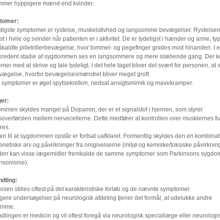
mmer hyppigere mænd end kvinder.
tomer:
gtigste symptomer er rystelse, muskelstivhed og langsomme bevægelser. Rystelser
gst i hvile og svinder når patienten er i aktivitet. De er tydeligst i hænder og arme, ty
åkaldte pilletrillerbevægelse, hvor tommel- og pegefinger gnides mod hinanden. I 
kredent stadie af sygdommen ses en langsommere og mere slæbende gang. Der 
mer med at skrive og tale tydeligt. I det hele taget bliver det svært for personen, at s
vægelse, hvorfor bevægelsesmønstret bliver meget groft.
 symptomer er øget spytsekretion, nedsat ansigtsmimik og mavekramper.
er:
mmen skyldes mangel på Dopamin, der er et signalstof i hjernen, som styrer
soverførslen mellem nervecellerne. Dette medfører at kontrollen over musklernes fu
rres.
n til at sygdommen opstår er fortsat uafklaret. Formentlig skyldes den en kombinat
netiske arv og påvirkninger fra omgivelserne (miljø og kemiske/toksiske påvirkning
en kan visse lægemidler fremkalde de samme symptomer som Parkinsons sygdo
insonisme).
dling:
sen stilles oftest på det karakteristiske forløb og de nævnte symptomer.
gere undersøgelser på neurologisk afdeling tjener det formål, at udelukke andre
omme.
lingen er medicin og vil oftest foregå via neurologisk speciallæge eller neurologi