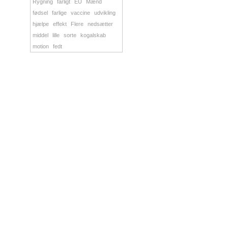
Rygning
farligt
EU
Mænd
fødsel
farlige
vaccine
udvikling
hjælpe
effekt
Flere
nedsætter
middel
lille
sorte
kogalskab
motion
fedt