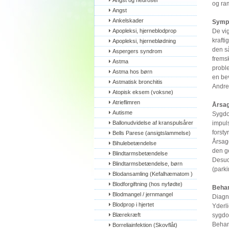
Angst og neuroser
og ra
Angst
Ankelskader
Symp
Apopleksi, hjerneblodprop
De vi
krafti
Apopleksi, hjerneblødning
den s
Aspergers syndrom
frems
Astma
proble
Astma hos børn
en be
Astmatisk bronchitis
Andre
Atopisk eksem (voksne)
Atrieflimren
Årsag
Autisme
Sygdo
Ballonudvidelse af kranspulsårer
impul
forsty
Bells Parese (ansigtslammelse)
Årsage
Bihulebetændelse
den ge
Blindtarmsbetændelse
Desud
Blindtarmsbetændelse, børn
(park
Blodansamling (Kefalhæmatom )
Blodforgiftning (hos nyfødte)
Behan
Blodmangel / jernmangel
Diagno
Blodprop i hjertet
Yderli
Blærekræft
sygd
Behand
Borreliainfektion (Skovflåt)