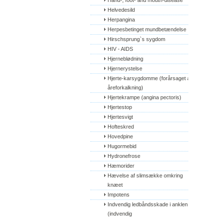
Hand-, foot- and mouth-disease
Helvedesild
Herpangina
Herpesbetinget mundbetændelse
Hirschsprung`s sygdom
HIV - AIDS
Hjerneblødning
Hjernerystelse
Hjerte-karsygdomme (forårsaget af 
åreforkalkning)
Hjertekrampe (angina pectoris)
Hjertestop
Hjertesvigt
Hofteskred
Hovedpine
Hugormebid
Hydronefrose
Hæmorider
Hævelse af slimsække omkring 
knæet
Impotens
Indvendig ledbåndsskade i anklen 
(indvendig 