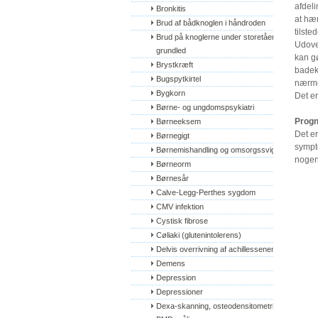
afdel
Bronkitis
at hæ
Brud af bådknoglen i håndroden
tilsted
Brud på knoglerne under storetåens 
Udover
grundled
kan g
Brystkræft
badeka
Bugspytkirtel
nærme
Bygkorn
Det er
Børne- og ungdomspsykiatri
Progn
Børneeksem
Det e
Børnegigt
sympt
Børnemishandling og omsorgssvigt
nogen
Børneorm
Børnesår
Calve-Legg-Perthes sygdom
CMV infektion
Cystisk fibrose
Cøliaki (glutenintolerens)
Delvis overrivning af achillessenen
Demens
Depression
Depressioner
Dexa-skanning, osteodensitometri, 