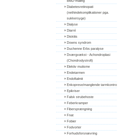
BMD-måling
Diabetesretinopati 
(nethindekomplikationer pga. 
sukkersyge)
Dialyse
Diarré
Diskitis
Downs syndrom
Duchenne Erbs paralyse
Dværgvækst - Achondroplasi 
(Chondrodystrofi)
Elektiv mutisme
Endetarmen
Endoftalmit
Enkoprese/manglende tarmkontrol
Epikriser
Falsk strubehoste
Feberkramper
Fibersprængning
Fnat
Fobier
Fodvorter
Forhudsforsnævring