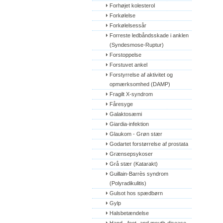
Forhøjet kolesterol
Forkølelse
Forkølelsessår
Forreste ledbåndsskade i anklen 
(Syndesmose-Ruptur)
Forstoppelse
Forstuvet ankel
Forstyrrelse af aktivitet og 
opmærksomhed (DAMP)
Fragilt X-syndrom
Fåresyge
Galaktosæmi
Giardia-infektion
Glaukom - Grøn stær
Godartet forstørrelse af prostata
Grænsepsykoser
Grå stær (Katarakt)
Guillain-Barrès syndrom 
(Polyradikulitis)
Gulsot hos spædbørn
Gylp
Halsbetændelse