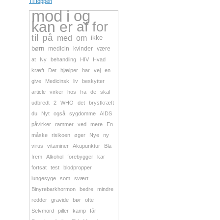
Til toppen
mod
i
og
kan
er
af
for
til
på
med
om
ikke
børn
medicin
kvinder
være
at
Ny
behandling
HIV
Hvad
kræft
Det
hjælper
har
vej
en
give
Medicinsk
liv
beskytter
article
virker
hos
fra
de
skal
udbredt
2
WHO
det
brystkræft
du
Nyt
også
sygdomme
AIDS
påvirker
rammer
ved
mere
En
måske
risikoen
øger
Nye
ny
virus
vitaminer
Akupunktur
Bla
frem
Alkohol
forebygger
kar
fortsat
test
blodpropper
lungesyge
som
svært
Binyrebarkhormon
bedre
mindre
redder
gravide
bør
ofte
Selvmord
piller
kamp
får