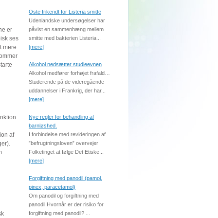
Oste frikendt for Listeria smitte
Udenlandske undersøgelser har
ne er
påvist en sammenhæng mellem
pisk ses
smitte med bakterien Listeria...
et mere
[mere]
kommer
tarte
Alkohol nedsætter studieevnen
Alkohol medfører forhøjet frafald…
Studerende på de videregående
uddannelser i Frankrig, der har...
[mere]
nktion
Nye regler for behandling af
barnløshed.
ion af
I forbindelse med revideringen af
er).
”befrugtningsloven” overvejer
m
Folketinget at følge Det Etiske...
[mere]
Forgiftning med panodil (pamol,
pinex, paracetamol)
Om panodil og forgiftning med
panodil Hvornår er der risiko for
sk
forgiftning med panodil? ...