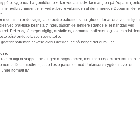
ing på et sygehus. Lægemidlerne virker ved at modvirke manglen på Dopamin, ent
mme nedbrydningen, eller ved at bedre virkningen af den mængde Dopamin, der e
e.
 medicinen er det vigtigt at forbedre patientens muligheder for at forblive i sit hjem
øres ved praktiske foranstaltninger, såsom gelændere i gange eller håndtag ved
rret. Det er også meget vigtigt, at støtte og opmuntre patienten og ikke mindst de
ste pårørende, oftest en ægtefælle.
 godt for patienten at være aktiv i det daglige så længe det er muligt.
ose:
r ikke muligt at stoppe udviklingen af sygdommen, men med lægemidler kan man li
omerne. Dette medfører, at de fleste patienter med Parkinsons sygdom lever et
lunde normalt liv.