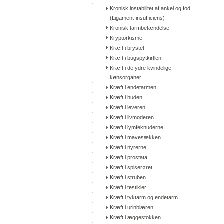
Kronisk instabilitet af ankel og fod 
(Ligament-insufficiens)
Kronisk tarmbetændelse
Kryptorkisme
Kræft i brystet
Kræft i bugspytkirtlen
Kræft i de ydre kvindelige 
kønsorganer
Kræft i endetarmen
Kræft i huden
Kræft i leveren
Kræft i livmoderen
Kræft i lymfeknuderne
Kræft i mavesækken
Kræft i nyrerne
Kræft i prostata
Kræft i spiserøret
Kræft i struben
Kræft i testikler
Kræft i tyktarm og endetarm
Kræft i urinblæren
Kræft i æggestokken