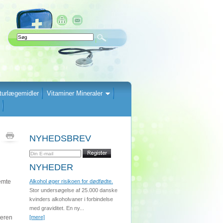
turlægemidler
Vitaminer Mineraler
NYHEDSBREV
NYHEDER
emte
Alkohol øger risikoen for dødfødte.
Stor undersøgelse af 25.000 danske
kvinders alkoholvaner i forbindelse
med graviditet. En ny...
deren
[mere]