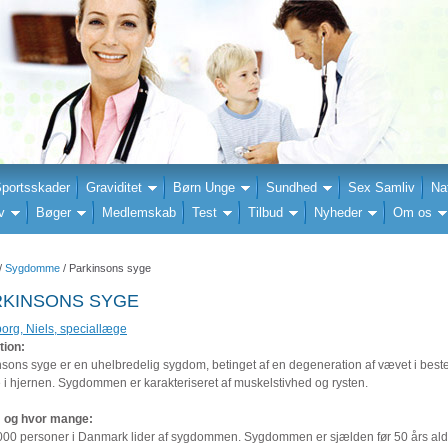
portsskader
Graviditet
Børn Unge
Sundhed
Sex Samliv
Na
v
Bøger
Medlemskab
Test
Tilbud
Nyheder
Om os
/
Sygdomme
/ Parkinsons syge
RKINSONS SYGE
org, Niels, speciallæge
tion:
nsons syge er en uhelbredelig sygdom, betinget af en degeneration af vævet i best
 i hjernen. Sygdommen er karakteriseret af muskelstivhed og rysten.
 og hvor mange:
000 personer i Danmark lider af sygdommen. Sygdommen er sjælden før 50 års al