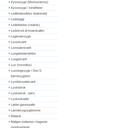
Kyssesyge (Monoucleose)
Kyssesyge / kirtelfeber
Ledbetændelse (bakteriel)
Leddegigt
Ledinfektion (reaktiv)
Ledskred af knæskallen
Legionærsyge
Leverkræft
Livmoderkræft
Lungebetændelse
Lungekræft
Lus (hovedlus)
Lussingesyge / Den 5. 
børnesygdom
Lymfeknudekræft
Lyskebrok
Lyskebrok , børn
Lyskeskader
Læbe-ganespalte
Lænderygsygdomme
Malaria
Malignt melanom i bageste 
regnbuehinde