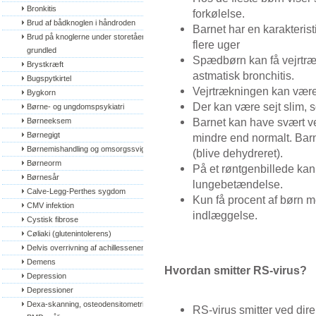
Bronkitis
forkølelse.
Brud af bådknoglen i håndroden
Barnet har en karakteristi
Brud på knoglerne under storetåens 
flere uger
grundled
Spædbørn kan få vejrt
Brystkræft
astmatisk bronchitis.
Bugspytkirtel
Vejrtrækningen kan være
Bygkorn
Der kan være sejt slim, 
Børne- og ungdomspsykiatri
Barnet kan have svært ve
Børneeksem
Børnegigt
mindre end normalt. Ba
Børnemishandling og omsorgssvigt
(blive dehydreret).
Børneorm
På et røntgenbillede ka
Børnesår
lungebetændelse.
Calve-Legg-Perthes sygdom
Kun få procent af børn m
CMV infektion
indlæggelse.
Cystisk fibrose
Cøliaki (glutenintolerens)
Delvis overrivning af achillessenen
Demens
Hvordan smitter RS-virus?
Depression
Depressioner
Dexa-skanning, osteodensitometri, 
RS-virus smitter ved dir