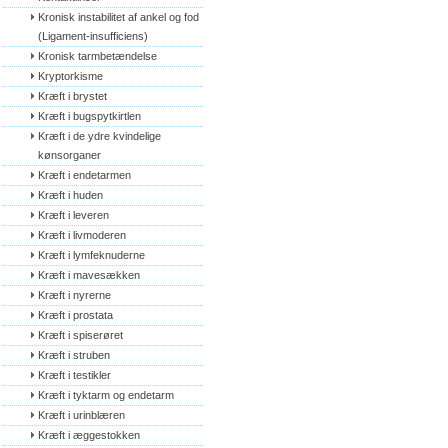
Kronisk instabilitet af ankel og fod 
(Ligament-insufficiens)
Kronisk tarmbetændelse
Kryptorkisme
Kræft i brystet
Kræft i bugspytkirtlen
Kræft i de ydre kvindelige 
kønsorganer
Kræft i endetarmen
Kræft i huden
Kræft i leveren
Kræft i livmoderen
Kræft i lymfeknuderne
Kræft i mavesækken
Kræft i nyrerne
Kræft i prostata
Kræft i spiserøret
Kræft i struben
Kræft i testikler
Kræft i tyktarm og endetarm
Kræft i urinblæren
Kræft i æggestokken