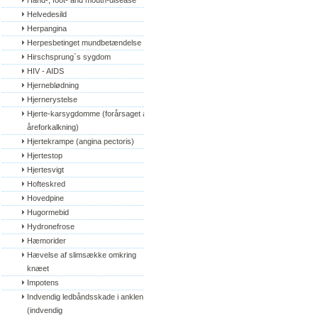
Hand-, foot- and mouth-disease
Helvedesild
Herpangina
Herpesbetinget mundbetændelse
Hirschsprung`s sygdom
HIV - AIDS
Hjerneblødning
Hjernerystelse
Hjerte-karsygdomme (forårsaget af 
åreforkalkning)
Hjertekrampe (angina pectoris)
Hjertestop
Hjertesvigt
Hofteskred
Hovedpine
Hugormebid
Hydronefrose
Hæmorider
Hævelse af slimsække omkring 
knæet
Impotens
Indvendig ledbåndsskade i anklen 
(indvendig 