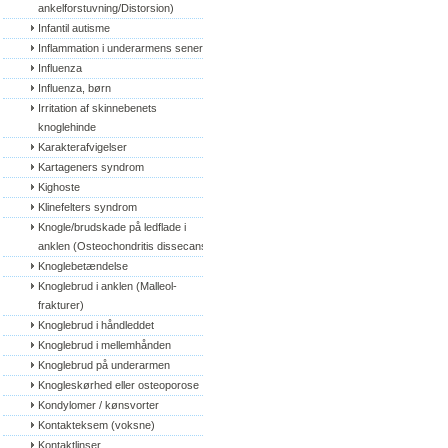
ankelforstuvning/Distorsion)
Infantil autisme
Inflammation i underarmens sener
Influenza
Influenza, børn
Irritation af skinnebenets 
knoglehinde
Karakterafvigelser
Kartageners syndrom
Kighoste
Klinefelters syndrom
Knogle/brudskade på ledflade i 
anklen (Osteochondritis dissecans)
Knoglebetændelse
Knoglebrud i anklen (Malleol-
frakturer)
Knoglebrud i håndleddet
Knoglebrud i mellemhånden
Knoglebrud på underarmen
Knogleskørhed eller osteoporose
Kondylomer / kønsvorter
Kontakteksem (voksne)
Kontaktlinser