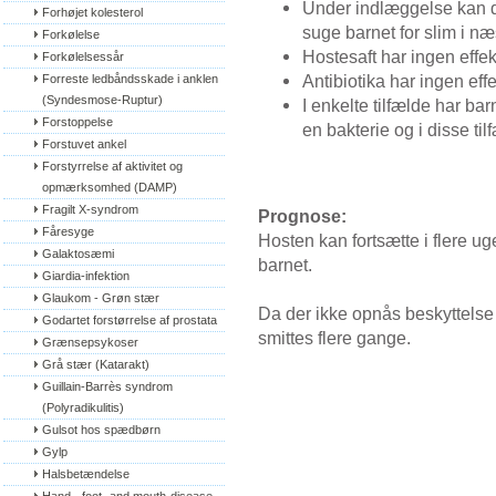
Under indlæggelse kan der
Forhøjet kolesterol
suge barnet for slim i n
Forkølelse
Hostesaft har ingen effek
Forkølelsessår
Antibiotika har ingen eff
Forreste ledbåndsskade i anklen 
(Syndesmose-Ruptur)
I enkelte tilfælde har ba
Forstoppelse
en bakterie og i disse til
Forstuvet ankel
Forstyrrelse af aktivitet og 
opmærksomhed (DAMP)
Fragilt X-syndrom
Prognose:
Fåresyge
Hosten kan fortsætte i flere u
Galaktosæmi
barnet.
Giardia-infektion
Glaukom - Grøn stær
Da der ikke opnås beskyttelse
Godartet forstørrelse af prostata
smittes flere gange.
Grænsepsykoser
Grå stær (Katarakt)
Guillain-Barrès syndrom 
(Polyradikulitis)
Gulsot hos spædbørn
Gylp
Halsbetændelse