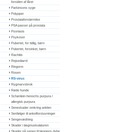
forsiden af låret
Parkinsons syge
Polypper
Prostataforstørrelse
PSA passer på prostata
Psoriasis
Psykoser
Pubertet, for tidlig, børn
Pubertet, forsinket, børn
Rachitis
Rejsediarré
Ringorm
Rosen
RS-virus
Rygmarvsbrok
Røde hunde
Schønlein-henochs purpura / 
allergisk purpura
Seneskader omkring anklen
Senfølger til ankelforstuvninger
Sengevædning
Skader i lægmuskulaturen
Skader på senen til læggens dybe 