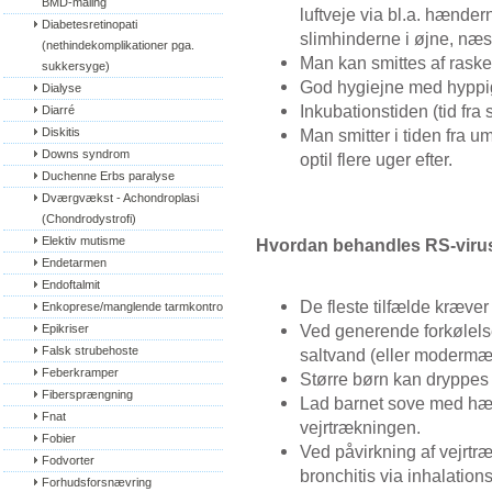
BMD-måling
luftveje via bl.a. hænde
Diabetesretinopati 
slimhinderne i øjne, næs
(nethindekomplikationer pga. 
Man kan smittes af raske
sukkersyge)
God hygiejne med hyppig 
Dialyse
Inkubationstiden (tid fra 
Diarré
Diskitis
Man smitter i tiden fra 
Downs syndrom
optil flere uger efter.
Duchenne Erbs paralyse
Dværgvækst - Achondroplasi 
(Chondrodystrofi)
Elektiv mutisme
Hvordan behandles RS-viru
Endetarmen
Endoftalmit
De fleste tilfælde kræve
Enkoprese/manglende tarmkontrol
Ved generende forkølel
Epikriser
Falsk strubehoste
saltvand (eller modermæ
Feberkramper
Større børn kan dryppe
Fibersprængning
Lad barnet sove med hæv
Fnat
vejrtrækningen.
Fobier
Ved påvirkning af vejrt
Fodvorter
bronchitis via inhalation
Forhudsforsnævring