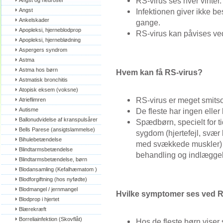
RS-virus ses hver vinter.
Angst og neuroser
Angst
Infektionen giver ikke be
Ankelskader
gange.
Apopleksi, hjerneblodprop
RS-virus kan påvises ved
Apopleksi, hjerneblødning
Aspergers syndrom
Astma
Astma hos børn
Hvem kan få RS-virus?
Astmatisk bronchitis
Atopisk eksem (voksne)
RS-virus er meget smits
Atrieflimren
Autisme
De fleste har ingen eller
Ballonudvidelse af kranspulsårer
Spædbørn, specielt for t
Bells Parese (ansigtslammelse)
sygdom (hjertefejl, svær
Bihulebetændelse
med svækkede muskler) 
Blindtarmsbetændelse
behandling og indlæggel
Blindtarmsbetændelse, børn
Blodansamling (Kefalhæmatom )
Blodforgiftning (hos nyfødte)
Blodmangel / jernmangel
Hvilke symptomer ses ved RS
Blodprop i hjertet
Blærekræft
Borreliainfektion (Skovflåt)
Hos de fleste børn vise