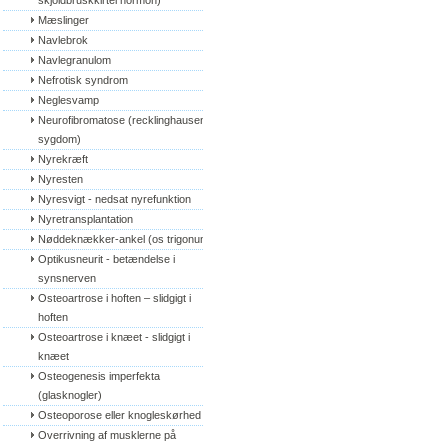
skjoldbruskkirtel hormon)
Mæslinger
Navlebrok
Navlegranulom
Nefrotisk syndrom
Neglesvamp
Neurofibromatose (recklinghausens 
sygdom)
Nyrekræft
Nyresten
Nyresvigt - nedsat nyrefunktion
Nyretransplantation
Nøddeknækker-ankel (os trigonum)
Optikusneurit - betændelse i 
synsnerven
Osteoartrose i hoften – slidgigt i 
hoften
Osteoartrose i knæet - slidgigt i 
knæet
Osteogenesis imperfekta 
(glasknogler)
Osteoporose eller knogleskørhed
Overrivning af musklerne på 