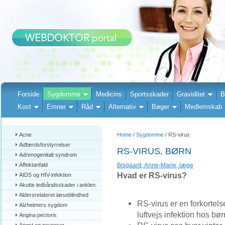
Forside
Sygdomme
Medicins
Sportsskader
Graviditet
B
Kost
Emner
Råd
Alternativ
Bøger
Medlemskab
Acne
Home
/
Sygdomme
/ RS-virus
Adfærdsforstyrrelser
RS-VIRUS, BØRN
Adrenogenitalt syndrom
Affektanfald
Bisgaard, Anne-Marie, læge
Hvad er RS-virus?
AIDS og HIV-infektion
Akutte ledbåndsskader i anklen.
Aldersrelateret læseblindhed
RS-virus er en forkortelse
Alzheimers sygdom
luftvejs infektion hos bør
Angina pectoris