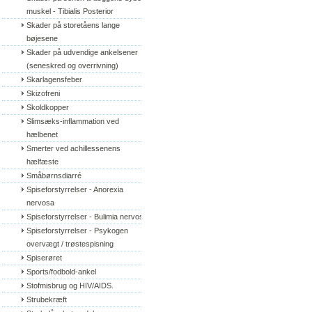
muskel - Tibialis Posterior
Skader på storetåens lange 
bøjesene
Skader på udvendige ankelsener 
(seneskred og overrivning)
Skarlagensfeber
Skizofreni
Skoldkopper
Slimsæks-inflammation ved 
hælbenet
Smerter ved achillessenens 
hælfæste
Småbørnsdiarré
Spiseforstyrrelser - Anorexia 
nervosa
Spiseforstyrrelser - Bulimia nervosa
Spiseforstyrrelser - Psykogen 
overvægt / trøstespisning
Spiserøret
Sports/fodbold-ankel
Stofmisbrug og HIV/AIDS.
Strubekræft