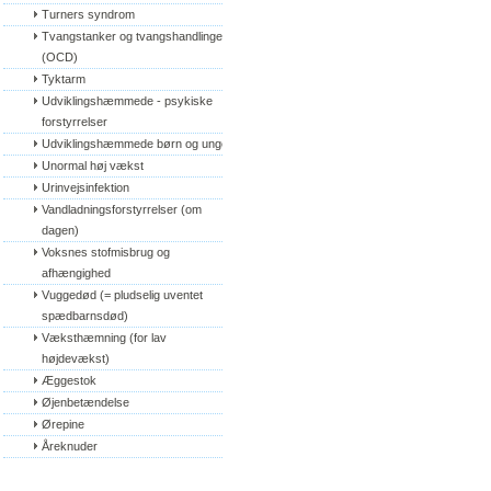
Turners syndrom
Tvangstanker og tvangshandlinger 
(OCD)
Tyktarm
Udviklingshæmmede - psykiske 
forstyrrelser
Udviklingshæmmede børn og unge
Unormal høj vækst
Urinvejsinfektion
Vandladningsforstyrrelser (om 
dagen)
Voksnes stofmisbrug og 
afhængighed
Vuggedød (= pludselig uventet 
spædbarnsdød)
Væksthæmning (for lav 
højdevækst)
Æggestok
Øjenbetændelse
Ørepine
Åreknuder