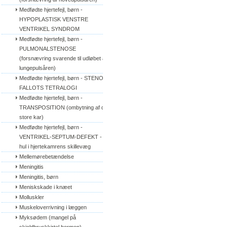
Medfødte hjertefejl, børn - 
HYPOPLASTISK VENSTRE 
VENTRIKEL SYNDROM
Medfødte hjertefejl, børn - 
PULMONALSTENOSE 
(forsnævring svarende til udløbet af 
lungepulsåren)
Medfødte hjertefejl, børn - STENO 
FALLOTS TETRALOGI
Medfødte hjertefejl, børn - 
TRANSPOSITION (ombytning af de 
store kar)
Medfødte hjertefejl, børn - 
VENTRIKEL-SEPTUM-DEFEKT - 
hul i hjertekamrens skillevæg
Mellemørebetændelse
Meningitis
Meningitis, børn
Meniskskade i knæet
Molluskler
Muskeloverrivning i læggen
Myksødem (mangel på 