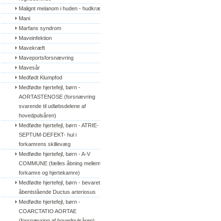
Malignt melanom i huden - hudkræft
Mani
Marfans syndrom
Maveinfektion
Mavekræft
Maveportsforsnævring
Mavesår
Medfødt Klumpfod
Medfødte hjertefejl, børn - 
AORTASTENOSE (forsnævring 
svarende til udløbsdelene af 
hovedpulsåren)
Medfødte hjertefejl, børn - ATRIE-
SEPTUM-DEFEKT- hul i 
forkamrens skillevæg
Medfødte hjertefejl, børn - A-V 
COMMUNE (fælles åbning mellem 
forkamre og hjertekamre)
Medfødte hjertefejl, børn - bevaret/
åbentstående Ductus arteriosus
Medfødte hjertefejl, børn - 
COARCTATIO AORTAE 
(forsnævring af hovedpulsåren)