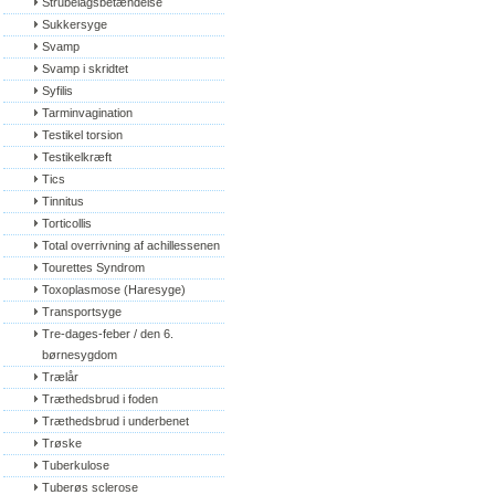
Strubelågsbetændelse
Sukkersyge
Svamp
Svamp i skridtet
Syfilis
Tarminvagination
Testikel torsion
Testikelkræft
Tics
Tinnitus
Torticollis
Total overrivning af achillessenen
Tourettes Syndrom
Toxoplasmose (Haresyge)
Transportsyge
Tre-dages-feber / den 6. 
børnesygdom
Trælår
Træthedsbrud i foden
Træthedsbrud i underbenet
Trøske
Tuberkulose
Tuberøs sclerose