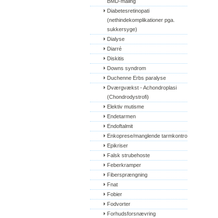
BMD-måling
Diabetesretinopati 
(nethindekomplikationer pga. 
sukkersyge)
Dialyse
Diarré
Diskitis
Downs syndrom
Duchenne Erbs paralyse
Dværgvækst - Achondroplasi 
(Chondrodystrofi)
Elektiv mutisme
Endetarmen
Endoftalmit
Enkoprese/manglende tarmkontrol
Epikriser
Falsk strubehoste
Feberkramper
Fibersprængning
Fnat
Fobier
Fodvorter
Forhudsforsnævring