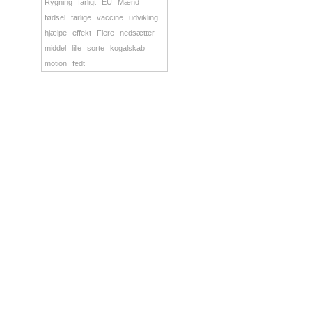
Rygning
farligt
EU
Mænd
fødsel
farlige
vaccine
udvikling
hjælpe
effekt
Flere
nedsætter
middel
lille
sorte
kogalskab
motion
fedt