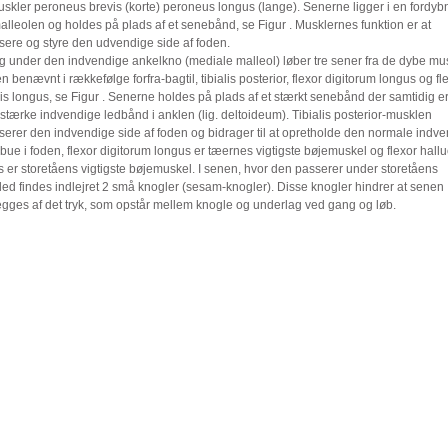
skler peroneus brevis (korte) peroneus longus (lange). Senerne ligger i en fordyb
lleolen og holdes på plads af et senebånd, se Figur . Musklernes funktion er at
isere og styre den udvendige side af foden.
g under den indvendige ankelkno (mediale malleol) løber tre sener fra de dybe mus
 benævnt i rækkefølge forfra-bagtil, tibialis posterior, flexor digitorum longus og fl
is longus, se Figur . Senerne holdes på plads af et stærkt senebånd der samtidig e
 stærke indvendige ledbånd i anklen (lig. deltoideum). Tibialis posterior-musklen
iserer den indvendige side af foden og bidrager til at opretholde den normale indv
ue i foden, flexor digitorum longus er tæernes vigtigste bøjemuskel og flexor hallu
 er storetåens vigtigste bøjemuskel. I senen, hvor den passerer under storetåens
ed findes indlejret 2 små knogler (sesam-knogler). Disse knogler hindrer at senen
gges af det tryk, som opstår mellem knogle og underlag ved gang og løb.