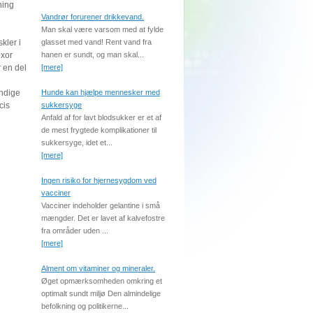
ning
Vandrør forurener drikkevand.
Man skal være varsom med at fylde
kler i
glasset med vand! Rent vand fra
exor
hanen er sundt, og man skal...
r en del
[mere]
endige
Hunde kan hjælpe mennesker med
cis
sukkersyge
Anfald af for lavt blodsukker er et af
de mest frygtede komplikationer til
sukkersyge, idet et...
[mere]
Ingen risiko for hjernesygdom ved
vacciner
Vacciner indeholder gelantine i små
mængder. Det er lavet af kalvefostre
fra områder uden ...
[mere]
Alment om vitaminer og mineraler.
Øget opmærksomheden omkring et
optimalt sundt miljø Den almindelige
befolkning og politikerne...