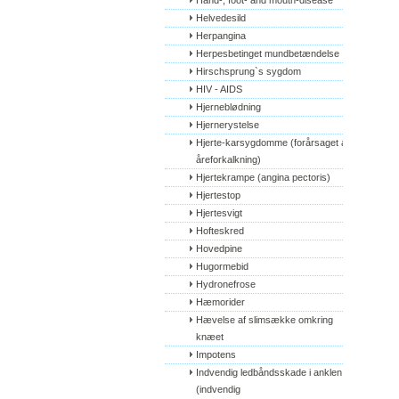
Hand-, foot- and mouth-disease
Helvedesild
Herpangina
Herpesbetinget mundbetændelse
Hirschsprung`s sygdom
HIV - AIDS
Hjerneblødning
Hjernerystelse
Hjerte-karsygdomme (forårsaget af 
åreforkalkning)
Hjertekrampe (angina pectoris)
Hjertestop
Hjertesvigt
Hofteskred
Hovedpine
Hugormebid
Hydronefrose
Hæmorider
Hævelse af slimsække omkring 
knæet
Impotens
Indvendig ledbåndsskade i anklen 
(indvendig 