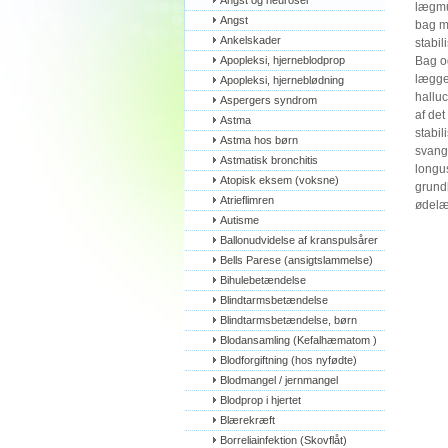
Angst og neuroser
lægmu
Angst
bag ma
Ankelskader
stabil
Apopleksi, hjerneblodprop
Bag o
læggen
Apopleksi, hjerneblødning
halluc
Aspergers syndrom
af det
Astma
stabil
Astma hos børn
svangb
Astmatisk bronchitis
longus
Atopisk eksem (voksne)
grundl
Atrieflimren
ødelæ
Autisme
Ballonudvidelse af kranspulsårer
Bells Parese (ansigtslammelse)
Bihulebetændelse
Blindtarmsbetændelse
Blindtarmsbetændelse, børn
Blodansamling (Kefalhæmatom )
Blodforgiftning (hos nyfødte)
Blodmangel / jernmangel
Blodprop i hjertet
Blærekræft
Borreliainfektion (Skovflåt)