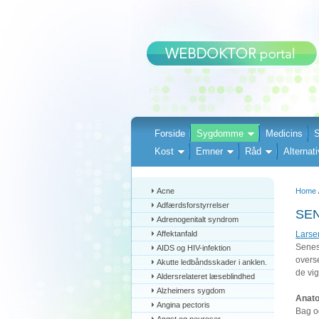
Forside
Sygdomme
Medicins
S
Kost
Emner
Råd
Alternati
Acne
Home
Adfærdsforstyrrelser
SE
Adrenogenitalt syndrom
Affektanfald
Larsen
Senes
AIDS og HIV-infektion
overs
Akutte ledbåndsskader i anklen.
de vi
Aldersrelateret læseblindhed
Alzheimers sygdom
Anato
Angina pectoris
Bag o