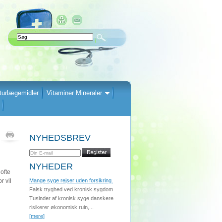
turlægemidler
Vitaminer Mineraler
NYHEDSBREV
NYHEDER
ofte
r vil
Mange syge rejser uden forsikring.
Falsk tryghed ved kronisk sygdom
Tusinder af kronisk syge danskere
risikerer økonomisk ruin,...
[mere]