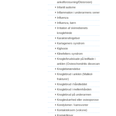
ankelforstuvning/Distorsion)
Infantil autisme
Inflammation i underarmens sener
Influenza
Influenza, børn
Irritation af skinnebenets 
knoglehinde
Karakterafvigelser
Kartageners syndrom
Kighoste
Klinefelters syndrom
Knogle/brudskade på ledflade i 
anklen (Osteochondritis dissecans)
Knoglebetændelse
Knoglebrud i anklen (Malleol-
frakturer)
Knoglebrud i håndleddet
Knoglebrud i mellemhånden
Knoglebrud på underarmen
Knogleskørhed eller osteoporose
Kondylomer / kønsvorter
Kontakteksem (voksne)
Kontaktlinser