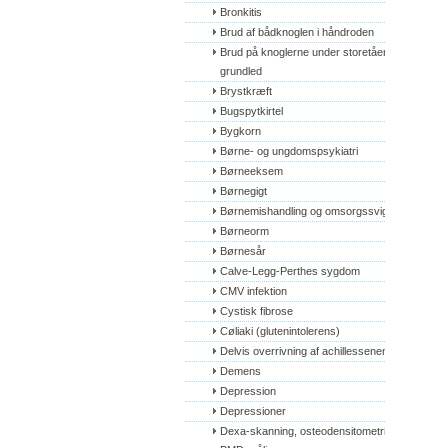
Bronkitis
Brud af bådknoglen i håndroden
Brud på knoglerne under storetåens 
grundled
Brystkræft
Bugspytkirtel
Bygkorn
Børne- og ungdomspsykiatri
Børneeksem
Børnegigt
Børnemishandling og omsorgssvigt
Børneorm
Børnesår
Calve-Legg-Perthes sygdom
CMV infektion
Cystisk fibrose
Cøliaki (glutenintolerens)
Delvis overrivning af achillessenen
Demens
Depression
Depressioner
Dexa-skanning, osteodensitometri, 