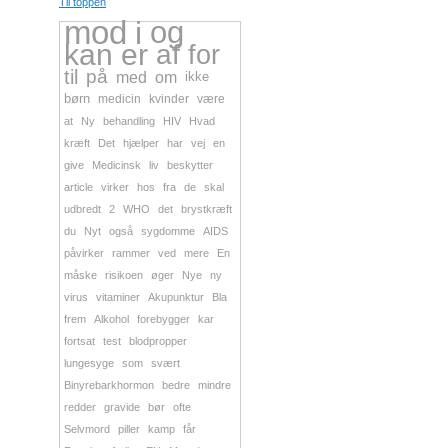
Til toppen
mod
i
og
kan
er
af
for
til
på
med
om
ikke
børn
medicin
kvinder
være
at
Ny
behandling
HIV
Hvad
kræft
Det
hjælper
har
vej
en
give
Medicinsk
liv
beskytter
article
virker
hos
fra
de
skal
udbredt
2
WHO
det
brystkræft
du
Nyt
også
sygdomme
AIDS
påvirker
rammer
ved
mere
En
måske
risikoen
øger
Nye
ny
virus
vitaminer
Akupunktur
Bla
frem
Alkohol
forebygger
kar
fortsat
test
blodpropper
lungesyge
som
svært
Binyrebarkhormon
bedre
mindre
redder
gravide
bør
ofte
Selvmord
piller
kamp
får