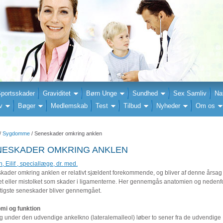
portsskader
Graviditet
Børn Unge
Sundhed
Sex Samliv
Na
v
Bøger
Medlemskab
Test
Tilbud
Nyheder
Om os
/
Sygdomme
/ Seneskader omkring anklen
NESKADER OMKRING ANKLEN
, Eilif , speciallæge, dr. med.
kader omkring anklen er relativt sjældent forekommende, og bliver af denne årsag 
et eller mistolket som skader i ligamenterne. Her gennemgås anatomien og nedenfo
gtigste seneskader bliver gennemgået.
mi og funktion
g under den udvendige ankelkno (lateralemalleol) løber to sener fra de udvendige