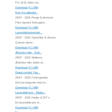
For 18 år siden var...
Download (0.1 MB)
Krav fra udlandet...
29/07 - 2026
Penge & økonomi
Flere danske forbrugere...
Download (0.1 MB)
Lavendelmarinerede...
29/07 - 2026
Opskrifter & råvarer
Grønne oliven...
Download (0.1 MB)
Æteriske olier - Duft...
29/07 - 2026
Wellness
Æteriske olier dufter af...
Download (0.1 MB)
Digital svindel: Pas...
26/07 - 2026
Forbrugertips
Det kan begynde med en...
Download (0.1 MB)
Lavendelkrans - Sådan...
26/07 - 2026
Hobby & DIY´s
En lavendelkrans er...
Download (0.1 MB)