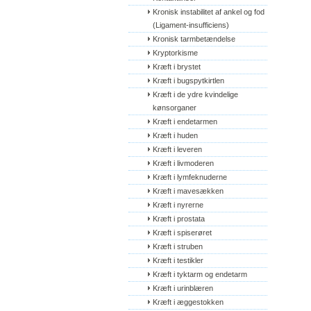
Kronisk instabilitet af ankel og fod 
(Ligament-insufficiens)
Kronisk tarmbetændelse
Kryptorkisme
Kræft i brystet
Kræft i bugspytkirtlen
Kræft i de ydre kvindelige 
kønsorganer
Kræft i endetarmen
Kræft i huden
Kræft i leveren
Kræft i livmoderen
Kræft i lymfeknuderne
Kræft i mavesækken
Kræft i nyrerne
Kræft i prostata
Kræft i spiserøret
Kræft i struben
Kræft i testikler
Kræft i tyktarm og endetarm
Kræft i urinblæren
Kræft i æggestokken