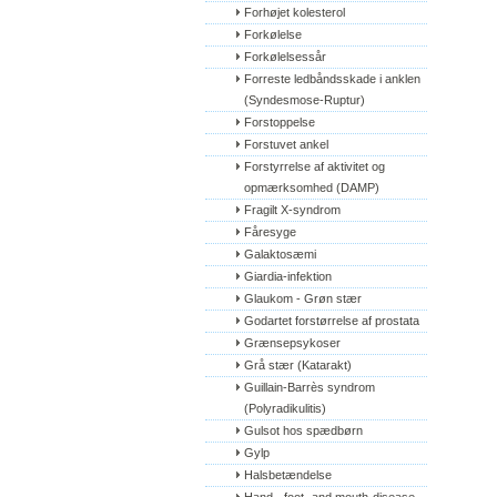
Forhøjet kolesterol
Forkølelse
Forkølelsessår
Forreste ledbåndsskade i anklen 
(Syndesmose-Ruptur)
Forstoppelse
Forstuvet ankel
Forstyrrelse af aktivitet og 
opmærksomhed (DAMP)
Fragilt X-syndrom
Fåresyge
Galaktosæmi
Giardia-infektion
Glaukom - Grøn stær
Godartet forstørrelse af prostata
Grænsepsykoser
Grå stær (Katarakt)
Guillain-Barrès syndrom 
(Polyradikulitis)
Gulsot hos spædbørn
Gylp
Halsbetændelse