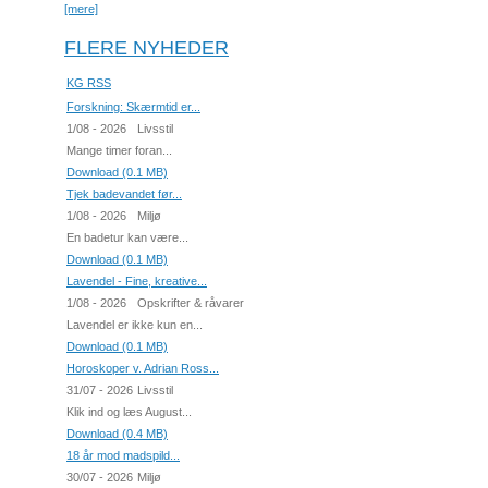
[mere]
FLERE NYHEDER
KG RSS
Forskning: Skærmtid er...
1/08 - 2026
Livsstil
Mange timer foran...
Download (0.1 MB)
Tjek badevandet før...
1/08 - 2026
Miljø
En badetur kan være...
Download (0.1 MB)
Lavendel - Fine, kreative...
1/08 - 2026
Opskrifter & råvarer
Lavendel er ikke kun en...
Download (0.1 MB)
Horoskoper v. Adrian Ross...
31/07 - 2026
Livsstil
Klik ind og læs August...
Download (0.4 MB)
18 år mod madspild...
30/07 - 2026
Miljø