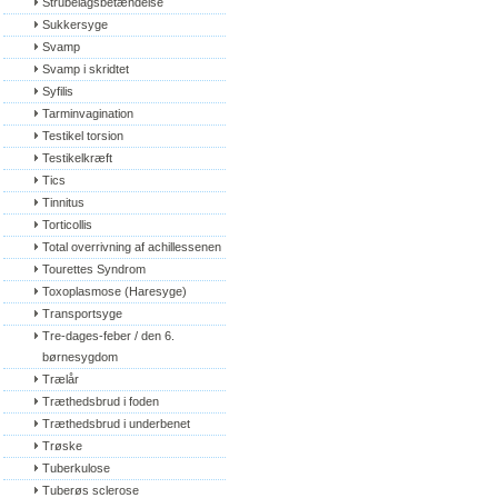
Strubelågsbetændelse
Sukkersyge
Svamp
Svamp i skridtet
Syfilis
Tarminvagination
Testikel torsion
Testikelkræft
Tics
Tinnitus
Torticollis
Total overrivning af achillessenen
Tourettes Syndrom
Toxoplasmose (Haresyge)
Transportsyge
Tre-dages-feber / den 6. 
børnesygdom
Trælår
Træthedsbrud i foden
Træthedsbrud i underbenet
Trøske
Tuberkulose
Tuberøs sclerose