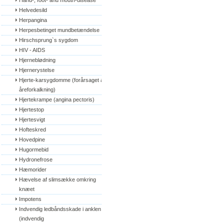
Hand-, foot- and mouth-disease
Helvedesild
Herpangina
Herpesbetinget mundbetændelse
Hirschsprung`s sygdom
HIV - AIDS
Hjerneblødning
Hjernerystelse
Hjerte-karsygdomme (forårsaget af 
åreforkalkning)
Hjertekrampe (angina pectoris)
Hjertestop
Hjertesvigt
Hofteskred
Hovedpine
Hugormebid
Hydronefrose
Hæmorider
Hævelse af slimsække omkring 
knæet
Impotens
Indvendig ledbåndsskade i anklen 
(indvendig 