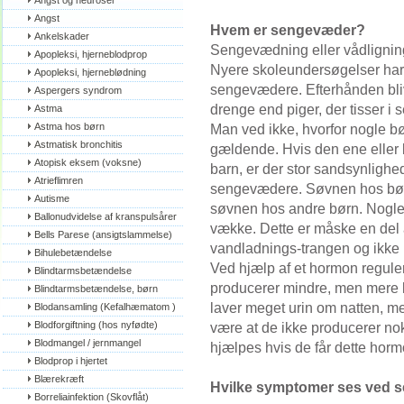
Angst og neuroser
Angst
Hvem er sengevæder?
Ankelskader
Sengevædning eller vådligning
Apopleksi, hjerneblodprop
Nyere skoleundersøgelser har 
Apopleksi, hjerneblødning
sengevædere. Efterhånden blive
Aspergers syndrom
drenge end piger, der tisser i 
Astma
Astma hos børn
Man ved ikke, hvorfor nogle bør
Astmatisk bronchitis
gældende. Hvis den ene eller 
Atopisk eksem (voksne)
barn, er der stor sandsynlighed
Atrieflimren
sengevædere. Søvnen hos børn, 
Autisme
søvnen hos andre børn. Nogle
Ballonudvidelse af kranspulsårer
vække. Dette er måske en del a
Bells Parese (ansigtslammelse)
vandladnings-trangen og ikke 
Bihulebetændelse
Ved hjælp af et hormon reguler
Blindtarmsbetændelse
producerer mindre, men mere k
Blindtarmsbetændelse, børn
laver meget urin om natten, 
Blodansamling (Kefalhæmatom )
Blodforgiftning (hos nyfødte)
være at de ikke producerer no
Blodmangel / jernmangel
hjælpes hvis de får dette horm
Blodprop i hjertet
Blærekræft
Hvilke symptomer ses ved
Borreliainfektion (Skovflåt)