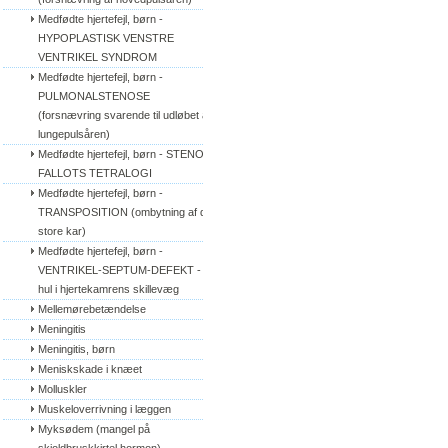
Medfødte hjertefejl, børn - 
HYPOPLASTISK VENSTRE 
VENTRIKEL SYNDROM
Medfødte hjertefejl, børn - 
PULMONALSTENOSE 
(forsnævring svarende til udløbet af 
lungepulsåren)
Medfødte hjertefejl, børn - STENO 
FALLOTS TETRALOGI
Medfødte hjertefejl, børn - 
TRANSPOSITION (ombytning af de 
store kar)
Medfødte hjertefejl, børn - 
VENTRIKEL-SEPTUM-DEFEKT - 
hul i hjertekamrens skillevæg
Mellemørebetændelse
Meningitis
Meningitis, børn
Meniskskade i knæet
Molluskler
Muskeloverrivning i læggen
Myksødem (mangel på 