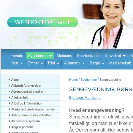
Forside
Sygdomme
Medicins
Sportsskader
Graviditet
B
Kost
Emner
Råd
Alternativ
Bøger
Medlemskab
Acne
Home
/
Sygdomme
/ Sengevædning
Adfærdsforstyrrelser
SENGEVÆDNING, BØRN
Adrenogenitalt syndrom
Affektanfald
Bjerager, Mia, læge
AIDS og HIV-infektion
Akutte ledbåndsskader i anklen.
Hvad er sengevædning?
Aldersrelateret læseblindhed
Sengevædning er ufrivillig van
Alzheimers sygdom
forskelligt, og man taler ikke om
Angina pectoris
år. Der er normalt ikke behov 