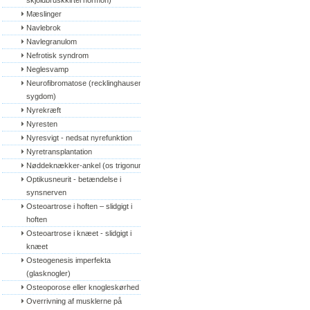
skjoldbruskkirtel hormon)
Mæslinger
Navlebrok
Navlegranulom
Nefrotisk syndrom
Neglesvamp
Neurofibromatose (recklinghausens 
sygdom)
Nyrekræft
Nyresten
Nyresvigt - nedsat nyrefunktion
Nyretransplantation
Nøddeknækker-ankel (os trigonum)
Optikusneurit - betændelse i 
synsnerven
Osteoartrose i hoften – slidgigt i 
hoften
Osteoartrose i knæet - slidgigt i 
knæet
Osteogenesis imperfekta 
(glasknogler)
Osteoporose eller knogleskørhed
Overrivning af musklerne på 