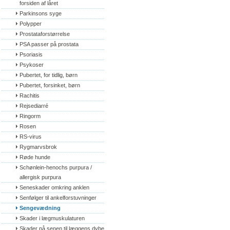
forsiden af låret
Parkinsons syge
Polypper
Prostataforstørrelse
PSA passer på prostata
Psoriasis
Psykoser
Pubertet, for tidlig, børn
Pubertet, forsinket, børn
Rachitis
Rejsediarré
Ringorm
Rosen
RS-virus
Rygmarvsbrok
Røde hunde
Schønlein-henochs purpura / 
allergisk purpura
Seneskader omkring anklen
Senfølger til ankelforstuvninger
Sengevædning
Skader i lægmuskulaturen
Skader på senen til læggens dybe 