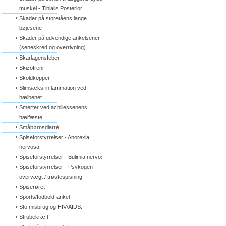
muskel - Tibialis Posterior
Skader på storetåens lange 
bøjesene
Skader på udvendige ankelsener 
(seneskred og overrivning)
Skarlagensfeber
Skizofreni
Skoldkopper
Slimsæks-inflammation ved 
hælbenet
Smerter ved achillessenens 
hælfæste
Småbørnsdiarré
Spiseforstyrrelser - Anorexia 
nervosa
Spiseforstyrrelser - Bulimia nervosa
Spiseforstyrrelser - Psykogen 
overvægt / trøstespisning
Spiserøret
Sports/fodbold-ankel
Stofmisbrug og HIV/AIDS.
Strubekræft