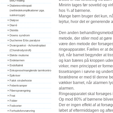
BMD-måling
Minirin tages før sovetid og vi
Diabetesretinopati 
hos ¾ af børnene.
(nethindekomplikationer pga. 
sukkersyge)
Mange børn bruger det kun, nå
Dialyse
lejrtur, hvor det er generende a
Diarré
Diskitis
Den anden behandlingsmetode 
Downs syndrom
metode, der stiler mod at gøre b
Duchenne Erbs paralyse
være den metode der forsøges f
Dværgvækst - Achondroplasi 
ringeapparater. Fælles er at d
(Chondrodystrofi)
lyd, når barnet begynder at tis
Elektiv mutisme
og kan bæres på kroppen uden 
Endetarmen
virker, men princippet er forme
Endoftalmit
Enkoprese/manglende tarmkontrol
tissetrangen i søvne og undert
Epikriser
forældrene er med til denne be
Falsk strubehoste
vækker barnet, når alarmen lyd
Feberkramper
alarmen.
Fibersprængning
Ringeapparatet skal forsøges i
Fnat
Op mod 80% af børnene bliver t
Fobier
Der er ingen effekt af at for
Fodvorter
løbet af eftermiddagen og aft
Forhudsforsnævring