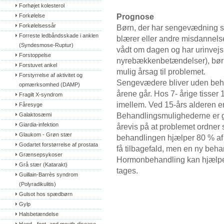
Forhøjet kolesterol
Prognose
Forkølelse
Forkølelsessår
Børn, der har sengevædning s
Forreste ledbåndsskade i anklen 
blærer eller andre misdannelse
(Syndesmose-Ruptur)
vådt om dagen og har urinvejs
Forstoppelse
nyrebækkenbetændelser), bør 
Forstuvet ankel
mulig årsag til problemet.
Forstyrrelse af aktivitet og 
Sengevædere bliver uden behan
opmærksomhed (DAMP)
årene går. Hos 7- årige tisser
Fragilt X-syndrom
imellem. Ved 15-års alderen e
Fåresyge
Behandlingsmulighederne er god
Galaktosæmi
Giardia-infektion
årevis på at problemet ordner 
Glaukom - Grøn stær
behandlingen hjælper 80 % af 
Godartet forstørrelse af prostata
få tilbagefald, men en ny behan
Grænsepsykoser
Hormonbehandling kan hjælpe
Grå stær (Katarakt)
tages.
Guillain-Barrès syndrom 
(Polyradikulitis)
Gulsot hos spædbørn
Gylp
Halsbetændelse