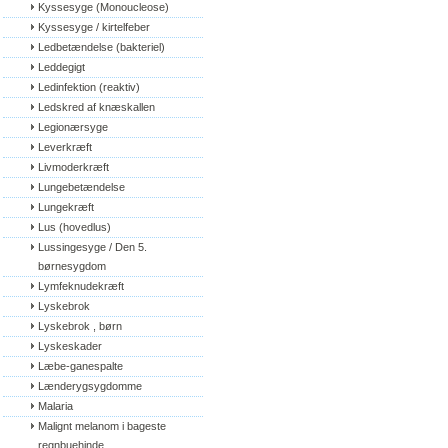
Kyssesyge (Monoucleose)
Kyssesyge / kirtelfeber
Ledbetændelse (bakteriel)
Leddegigt
Ledinfektion (reaktiv)
Ledskred af knæskallen
Legionærsyge
Leverkræft
Livmoderkræft
Lungebetændelse
Lungekræft
Lus (hovedlus)
Lussingesyge / Den 5. 
børnesygdom
Lymfeknudekræft
Lyskebrok
Lyskebrok , børn
Lyskeskader
Læbe-ganespalte
Lænderygsygdomme
Malaria
Malignt melanom i bageste 
regnbuehinde