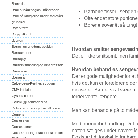
Bronkitis
Brud af bådknoglen i håndroden
Børnene tisser i sengen 
Brud på knoglerne under storetåens 
Ofte er det store portione
grundled
Børene sover tit så tungt
Brystkræft
Bugspytkirtel
Bygkorn
Børne- og ungdomspsykiatri
Hvordan smitter sengevæd
Børneeksem
Det er ikke smitsomt, men fam
Børnegigt
Børnemishandling og omsorgssvigt
Hvordan behandles senge
Børneorm
Der er gode muligheder for at 
Børnesår
hvis det kun er forældrene der 
Calve-Legg-Perthes sygdom
motiveret. Barnet skal være m
CMV infektion
fordel vente længere.
Cystisk fibrose
Cøliaki (glutenintolerens)
Delvis overrivning af achillessenen
Man kan behandle på to måde
Demens
Depression
Med hormonbehandling: Det h
Depressioner
natten sælges under navnet Mi
Dexa-skanning, osteodensitometri, 
Dosis er lidt forskellig fra barn