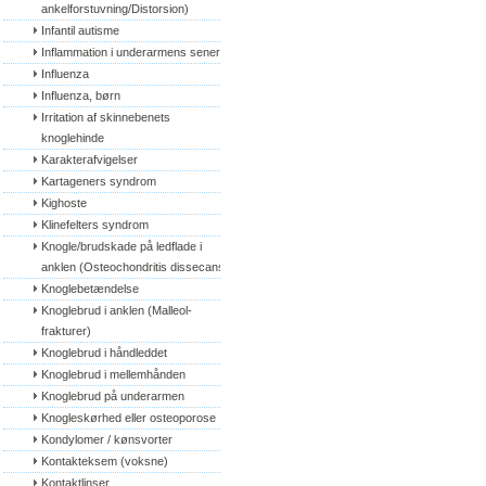
ankelforstuvning/Distorsion)
Infantil autisme
Inflammation i underarmens sener
Influenza
Influenza, børn
Irritation af skinnebenets 
knoglehinde
Karakterafvigelser
Kartageners syndrom
Kighoste
Klinefelters syndrom
Knogle/brudskade på ledflade i 
anklen (Osteochondritis dissecans)
Knoglebetændelse
Knoglebrud i anklen (Malleol-
frakturer)
Knoglebrud i håndleddet
Knoglebrud i mellemhånden
Knoglebrud på underarmen
Knogleskørhed eller osteoporose
Kondylomer / kønsvorter
Kontakteksem (voksne)
Kontaktlinser