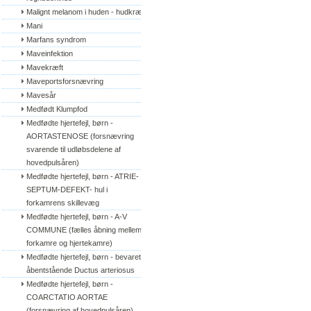
Malignt melanom i huden - hudkræft
Mani
Marfans syndrom
Maveinfektion
Mavekræft
Maveportsforsnævring
Mavesår
Medfødt Klumpfod
Medfødte hjertefejl, børn - 
AORTASTENOSE (forsnævring 
svarende til udløbsdelene af 
hovedpulsåren)
Medfødte hjertefejl, børn - ATRIE-
SEPTUM-DEFEKT- hul i 
forkamrens skillevæg
Medfødte hjertefejl, børn - A-V 
COMMUNE (fælles åbning mellem 
forkamre og hjertekamre)
Medfødte hjertefejl, børn - bevaret/
åbentstående Ductus arteriosus
Medfødte hjertefejl, børn - 
COARCTATIO AORTAE 
(forsnævring af hovedpulsåren)