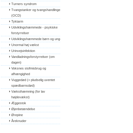
Turners syndrom
Tvangstanker og tvangshandlinger 
(OCD)
Tyktarm
Udviklingshæmmede - psykiske 
forstyrrelser
Udviklingshæmmede børn og unge
Unormal høj vækst
Urinvejsinfektion
Vandladningsforstyrrelser (om 
dagen)
Voksnes stofmisbrug og 
afhængighed
Vuggedød (= pludselig uventet 
spædbarnsdød)
Væksthæmning (for lav 
højdevækst)
Æggestok
Øjenbetændelse
Ørepine
Åreknuder