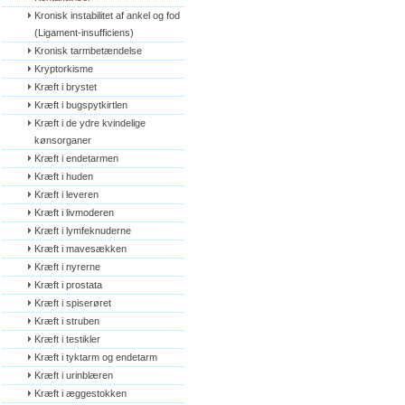
Kronisk instabilitet af ankel og fod 
(Ligament-insufficiens)
Kronisk tarmbetændelse
Kryptorkisme
Kræft i brystet
Kræft i bugspytkirtlen
Kræft i de ydre kvindelige 
kønsorganer
Kræft i endetarmen
Kræft i huden
Kræft i leveren
Kræft i livmoderen
Kræft i lymfeknuderne
Kræft i mavesækken
Kræft i nyrerne
Kræft i prostata
Kræft i spiserøret
Kræft i struben
Kræft i testikler
Kræft i tyktarm og endetarm
Kræft i urinblæren
Kræft i æggestokken