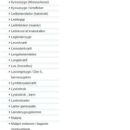
Kyssesyge (Monoucleose)
Kyssesyge / kirtelfeber
Ledbetændelse (bakteriel)
Leddegigt
Ledinfektion (reaktiv)
Ledskred af knæskallen
Legionærsyge
Leverkræft
Livmoderkræft
Lungebetændelse
Lungekræft
Lus (hovedlus)
Lussingesyge / Den 5. 
børnesygdom
Lymfeknudekræft
Lyskebrok
Lyskebrok , børn
Lyskeskader
Læbe-ganespalte
Lænderygsygdomme
Malaria
Malignt melanom i bageste 
regnbuehinde