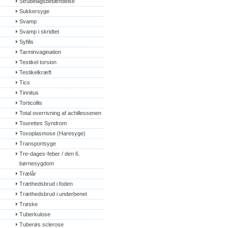
Strubelågsbetændelse
Sukkersyge
Svamp
Svamp i skridtet
Syfilis
Tarminvagination
Testikel torsion
Testikelkræft
Tics
Tinnitus
Torticollis
Total overrivning af achillessenen
Tourettes Syndrom
Toxoplasmose (Haresyge)
Transportsyge
Tre-dages-feber / den 6. 
børnesygdom
Trælår
Træthedsbrud i foden
Træthedsbrud i underbenet
Trøske
Tuberkulose
Tuberøs sclerose