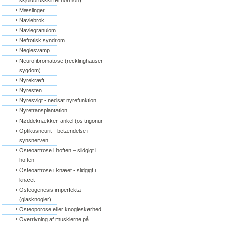
skjoldbruskkirtel hormon)
Mæslinger
Navlebrok
Navlegranulom
Nefrotisk syndrom
Neglesvamp
Neurofibromatose (recklinghausens 
sygdom)
Nyrekræft
Nyresten
Nyresvigt - nedsat nyrefunktion
Nyretransplantation
Nøddeknækker-ankel (os trigonum)
Optikusneurit - betændelse i 
synsnerven
Osteoartrose i hoften – slidgigt i 
hoften
Osteoartrose i knæet - slidgigt i 
knæet
Osteogenesis imperfekta 
(glasknogler)
Osteoporose eller knogleskørhed
Overrivning af musklerne på 