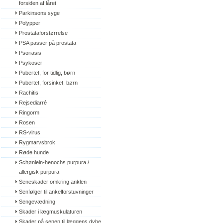
forsiden af låret
Parkinsons syge
Polypper
Prostataforstørrelse
PSA passer på prostata
Psoriasis
Psykoser
Pubertet, for tidlig, børn
Pubertet, forsinket, børn
Rachitis
Rejsediarré
Ringorm
Rosen
RS-virus
Rygmarvsbrok
Røde hunde
Schønlein-henochs purpura / 
allergisk purpura
Seneskader omkring anklen
Senfølger til ankelforstuvninger
Sengevædning
Skader i lægmuskulaturen
Skader på senen til læggens dybe 