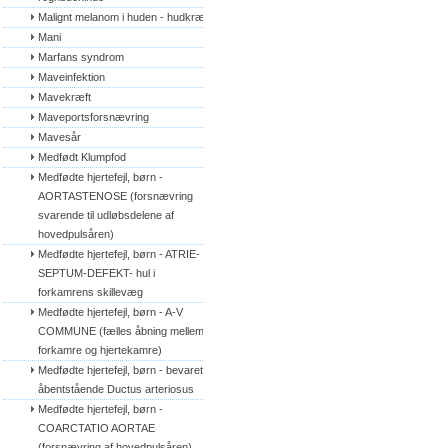
Malignt melanom i huden - hudkræft
Mani
Marfans syndrom
Maveinfektion
Mavekræft
Maveportsforsnævring
Mavesår
Medfødt Klumpfod
Medfødte hjertefejl, børn - 
AORTASTENOSE (forsnævring 
svarende til udløbsdelene af 
hovedpulsåren)
Medfødte hjertefejl, børn - ATRIE-
SEPTUM-DEFEKT- hul i 
forkamrens skillevæg
Medfødte hjertefejl, børn - A-V 
COMMUNE (fælles åbning mellem 
forkamre og hjertekamre)
Medfødte hjertefejl, børn - bevaret/
åbentstående Ductus arteriosus
Medfødte hjertefejl, børn - 
COARCTATIO AORTAE 
(forsnævring af hovedpulsåren)