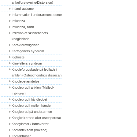
ankelforstuvning/Distorsion)
Infantil autisme
Inflammation i underarmens sener
Influenza
Influenza, børn
Irritation af skinnebenets 
knoglehinde
Karakterafvigelser
Kartageners syndrom
Kighoste
Klinefelters syndrom
Knogle/brudskade på ledflade i 
anklen (Osteochondritis dissecans)
Knoglebetændelse
Knoglebrud i anklen (Malleol-
frakturer)
Knoglebrud i håndleddet
Knoglebrud i mellemhånden
Knoglebrud på underarmen
Knogleskørhed eller osteoporose
Kondylomer / kønsvorter
Kontakteksem (voksne)
Kontaktlinser