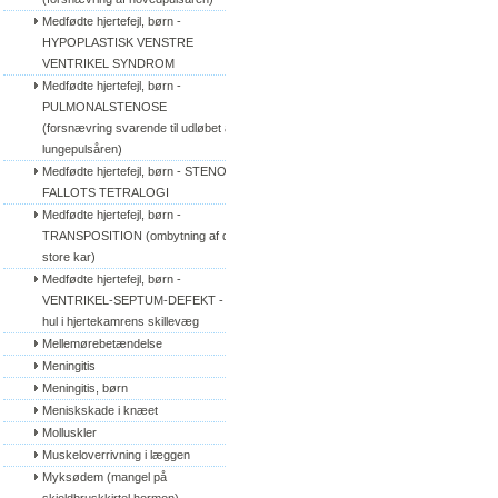
Medfødte hjertefejl, børn - 
HYPOPLASTISK VENSTRE 
VENTRIKEL SYNDROM
Medfødte hjertefejl, børn - 
PULMONALSTENOSE 
(forsnævring svarende til udløbet af 
lungepulsåren)
Medfødte hjertefejl, børn - STENO 
FALLOTS TETRALOGI
Medfødte hjertefejl, børn - 
TRANSPOSITION (ombytning af de 
store kar)
Medfødte hjertefejl, børn - 
VENTRIKEL-SEPTUM-DEFEKT - 
hul i hjertekamrens skillevæg
Mellemørebetændelse
Meningitis
Meningitis, børn
Meniskskade i knæet
Molluskler
Muskeloverrivning i læggen
Myksødem (mangel på 