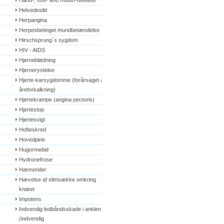
Hand-, foot- and mouth-disease
Helvedesild
Herpangina
Herpesbetinget mundbetændelse
Hirschsprung`s sygdom
HIV - AIDS
Hjerneblødning
Hjernerystelse
Hjerte-karsygdomme (forårsaget af 
åreforkalkning)
Hjertekrampe (angina pectoris)
Hjertestop
Hjertesvigt
Hofteskred
Hovedpine
Hugormebid
Hydronefrose
Hæmorider
Hævelse af slimsække omkring 
knæet
Impotens
Indvendig ledbåndsskade i anklen 
(indvendig 