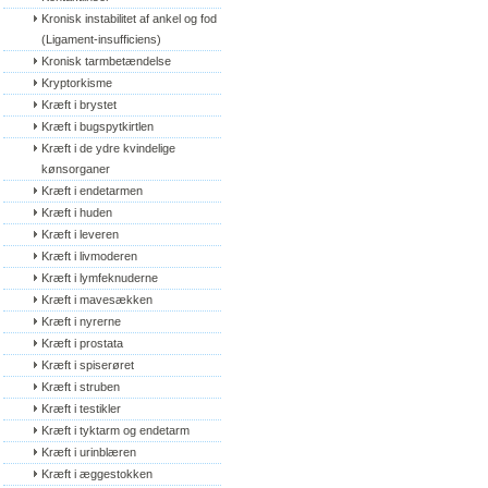
Kronisk instabilitet af ankel og fod 
(Ligament-insufficiens)
Kronisk tarmbetændelse
Kryptorkisme
Kræft i brystet
Kræft i bugspytkirtlen
Kræft i de ydre kvindelige 
kønsorganer
Kræft i endetarmen
Kræft i huden
Kræft i leveren
Kræft i livmoderen
Kræft i lymfeknuderne
Kræft i mavesækken
Kræft i nyrerne
Kræft i prostata
Kræft i spiserøret
Kræft i struben
Kræft i testikler
Kræft i tyktarm og endetarm
Kræft i urinblæren
Kræft i æggestokken