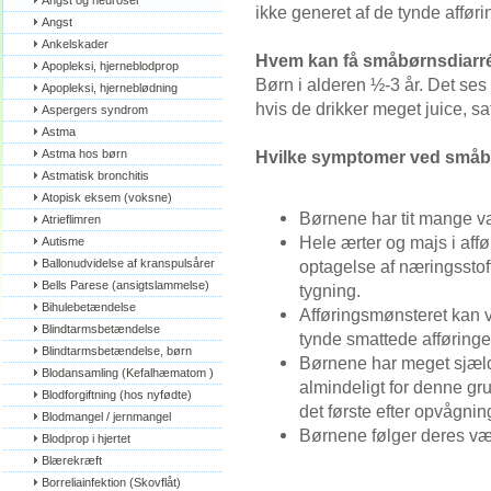
Angst og neuroser
ikke generet af de tynde affør
Angst
Ankelskader
Hvem kan få småbørnsdiarr
Apopleksi, hjerneblodprop
Børn i alderen ½-3 år. Det ses
Apopleksi, hjerneblødning
hvis de drikker meget juice, sa
Aspergers syndrom
Astma
Astma hos børn
Hvilke symptomer ved småb
Astmatisk bronchitis
Atopisk eksem (voksne)
Børnene har tit mange va
Atrieflimren
Hele ærter og majs i affø
Autisme
Ballonudvidelse af kranspulsårer
optagelse af næringsstoff
Bells Parese (ansigtslammelse)
tygning.
Bihulebetændelse
Afføringsmønsteret kan 
Blindtarmsbetændelse
tynde smattede afføringe
Blindtarmsbetændelse, børn
Børnene har meget sjæld
Blodansamling (Kefalhæmatom )
almindeligt for denne gr
Blodforgiftning (hos nyfødte)
det første efter opvågnin
Blodmangel / jernmangel
Børnene følger deres væ
Blodprop i hjertet
Blærekræft
Borreliainfektion (Skovflåt)