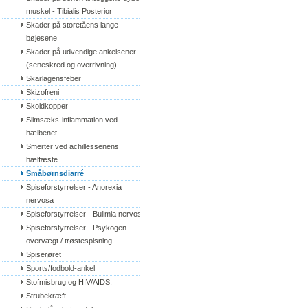
muskel - Tibialis Posterior
Skader på storetåens lange 
bøjesene
Skader på udvendige ankelsener 
(seneskred og overrivning)
Skarlagensfeber
Skizofreni
Skoldkopper
Slimsæks-inflammation ved 
hælbenet
Smerter ved achillessenens 
hælfæste
Småbørnsdiarré
Spiseforstyrrelser - Anorexia 
nervosa
Spiseforstyrrelser - Bulimia nervosa
Spiseforstyrrelser - Psykogen 
overvægt / trøstespisning
Spiserøret
Sports/fodbold-ankel
Stofmisbrug og HIV/AIDS.
Strubekræft