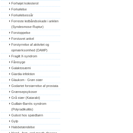
Forhøjet kolesterol
Forkølelse
Forkølelsessår
Forreste ledbåndsskade i anklen 
(Syndesmose-Ruptur)
Forstoppelse
Forstuvet ankel
Forstyrrelse af aktivitet og 
opmærksomhed (DAMP)
Fragilt X-syndrom
Fåresyge
Galaktosæmi
Giardia-infektion
Glaukom - Grøn stær
Godartet forstørrelse af prostata
Grænsepsykoser
Grå stær (Katarakt)
Guillain-Barrès syndrom 
(Polyradikulitis)
Gulsot hos spædbørn
Gylp
Halsbetændelse