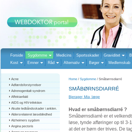
Forside
Sygdomme
Medicins
Sportsskader
Graviditet
B
Kost
Emner
Råd
Alternativ
Bøger
Medlemskab
Acne
Home
/
Sygdomme
/ Småbørnsdiarré
Adfærdsforstyrrelser
SMÅBØRNSDIARRÉ
Adrenogenitalt syndrom
Affektanfald
Bjerager, Mia, læge
AIDS og HIV-infektion
Akutte ledbåndsskader i anklen.
Hvad er småbørnsdiarré ?
Aldersrelateret læseblindhed
Småbørnsdiarré er et velkendt 
Alzheimers sygdom
løse, tynde afføringer op til 3
Angina pectoris
at det er børn der trives. De t