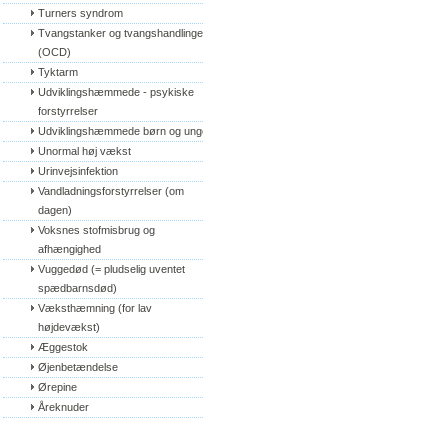
Turners syndrom
Tvangstanker og tvangshandlinger 
(OCD)
Tyktarm
Udviklingshæmmede - psykiske 
forstyrrelser
Udviklingshæmmede børn og unge
Unormal høj vækst
Urinvejsinfektion
Vandladningsforstyrrelser (om 
dagen)
Voksnes stofmisbrug og 
afhængighed
Vuggedød (= pludselig uventet 
spædbarnsdød)
Væksthæmning (for lav 
højdevækst)
Æggestok
Øjenbetændelse
Ørepine
Åreknuder