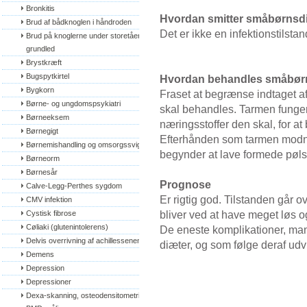
Bronkitis
Hvordan smitter småbørnsdi
Brud af bådknoglen i håndroden
Det er ikke en infektionstilstand
Brud på knoglerne under storetåens 
grundled
Brystkræft
Bugspytkirtel
Hvordan behandles småbørn
Bygkorn
Fraset at begrænse indtaget af s
Børne- og ungdomspsykiatri
skal behandles. Tarmen funger
Børneeksem
næringsstoffer den skal, for at
Børnegigt
Efterhånden som tarmen modnes
Børnemishandling og omsorgssvigt
begynder at lave formede pøls
Børneorm
Børnesår
Prognose
Calve-Legg-Perthes sygdom
Er rigtig god. Tilstanden går o
CMV infektion
bliver ved at have meget løs og
Cystisk fibrose
Cøliaki (glutenintolerens)
De eneste komplikationer, man 
Delvis overrivning af achillessenen
diæter, og som følge deraf udv
Demens
Depression
Depressioner
Dexa-skanning, osteodensitometri, 