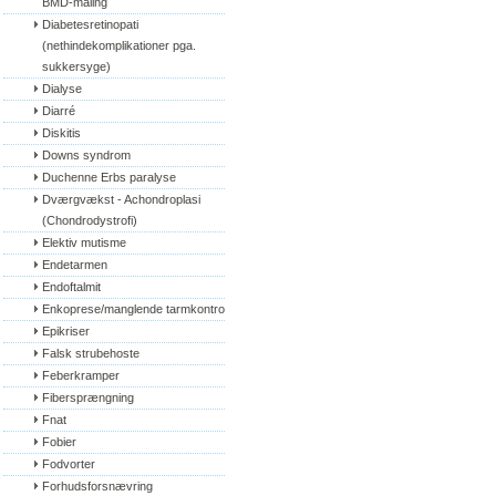
BMD-måling
Diabetesretinopati 
(nethindekomplikationer pga. 
sukkersyge)
Dialyse
Diarré
Diskitis
Downs syndrom
Duchenne Erbs paralyse
Dværgvækst - Achondroplasi 
(Chondrodystrofi)
Elektiv mutisme
Endetarmen
Endoftalmit
Enkoprese/manglende tarmkontrol
Epikriser
Falsk strubehoste
Feberkramper
Fibersprængning
Fnat
Fobier
Fodvorter
Forhudsforsnævring