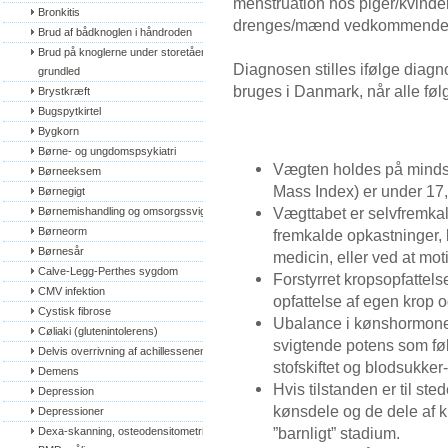
menstruation hos piger/kvinder
Bronkitis
drenges/mænd vedkommende
Brud af bådknoglen i håndroden
Brud på knoglerne under storetåens 
Diagnosen stilles ifølge diag
grundled
bruges i Danmark, når alle føl
Brystkræft
Bugspytkirtel
Bygkorn
Børne- og ungdomspsykiatri
Vægten holdes på mindst
Børneeksem
Mass Index) er under 17,
Børnegigt
Vægttabet er selvfremkal
Børnemishandling og omsorgssvigt
Børneorm
fremkalde opkastninger, 
Børnesår
medicin, eller ved at mot
Calve-Legg-Perthes sygdom
Forstyrret kropsopfattelse
CMV infektion
opfattelse af egen krop 
Cystisk fibrose
Ubalance i kønshormone
Cøliaki (glutenintolerens)
svigtende potens som f
Delvis overrivning af achillessenen
stofskiftet og blodsukker
Demens
Hvis tilstanden er til st
Depression
kønsdele og de dele af k
Depressioner
”barnligt” stadium.
Dexa-skanning, osteodensitometri, 