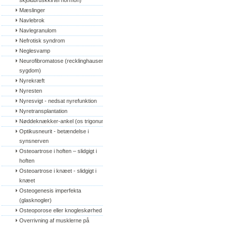
skjoldbruskkirtel hormon)
Mæslinger
Navlebrok
Navlegranulom
Nefrotisk syndrom
Neglesvamp
Neurofibromatose (recklinghausens 
sygdom)
Nyrekræft
Nyresten
Nyresvigt - nedsat nyrefunktion
Nyretransplantation
Nøddeknækker-ankel (os trigonum)
Optikusneurit - betændelse i 
synsnerven
Osteoartrose i hoften – slidgigt i 
hoften
Osteoartrose i knæet - slidgigt i 
knæet
Osteogenesis imperfekta 
(glasknogler)
Osteoporose eller knogleskørhed
Overrivning af musklerne på 