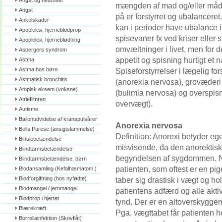
Angst og neuroser
mængden af mad og/eller måd
Angst
på er forstyrret og ubalancere
Ankelskader
kan i perioder have ubalance i
Apopleksi, hjerneblodprop
spisevaner fx ved kriser eller s
Apopleksi, hjerneblødning
omvæltninger i livet, men for de
Aspergers syndrom
appetit og spisning hurtigt et na
Astma
Astma hos børn
Spiseforstyrrelser i lægelig f
Astmatisk bronchitis
(anorexia nervosa), grovæderi
Atopisk eksem (voksne)
(bulimia nervosa) og overspis
Atrieflimren
overvægt).
Autisme
Ballonudvidelse af kranspulsårer
Anorexia nervosa
Bells Parese (ansigtslammelse)
Definition: Anorexi betyder ege
Bihulebetændelse
misvisende, da den anorektiske p
Blindtarmsbetændelse
begyndelsen af sygdommen. N
Blindtarmsbetændelse, børn
patienten, som oftest er en pige
Blodansamling (Kefalhæmatom )
Blodforgiftning (hos nyfødte)
taber sig drastisk i vægt og ho
Blodmangel / jernmangel
patientens adfærd og alle aktivi
Blodprop i hjertet
tynd. Der er en altoverskyggend
Blærekræft
Pga. vægttabet får patienten h
Borreliainfektion (Skovflåt)