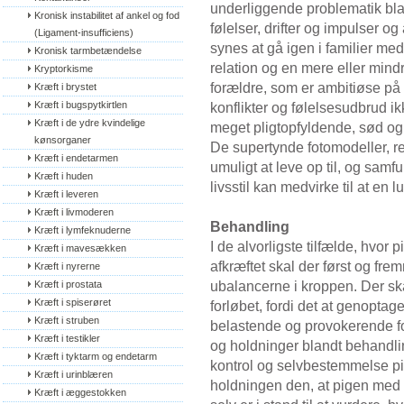
underliggende problematik blan
Kronisk instabilitet af ankel og fod 
følelser, drifter og impulser og
(Ligament-insufficiens)
synes at gå igen i familier med
Kronisk tarmbetændelse
relation og en mere eller mind
Kryptorkisme
forældre, som er ambitiøse på
Kræft i brystet
Kræft i bugspytkirtlen
konflikter og følelsesudbrud ik
Kræft i de ydre kvindelige 
meget pligtopfyldende, sød og 
kønsorganer
De supertynde fotomodeller, r
Kræft i endetarmen
umuligt at leve op til, og sam
Kræft i huden
livsstil kan medvirke til at en
Kræft i leveren
Kræft i livmoderen
Behandling
Kræft i lymfeknuderne
I de alvorligste tilfælde, hvor 
Kræft i mavesækken
afkræftet skal der først og fr
Kræft i nyrerne
ubalancerne i kroppen. Der sk
Kræft i prostata
Kræft i spiserøret
forløbet, fordi det at genopta
Kræft i struben
belastende og provokerende for 
Kræft i testikler
og holdninger blandt behandli
Kræft i tyktarm og endetarm
kontrol og selvbestemmelse pi
Kræft i urinblæren
holdningen den, at pigen med a
Kræft i æggestokken