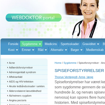
Forside
Sygdomme
Medicins
Sportsskader
Graviditet
B
Kost
Emner
Råd
Alternativ
Bøger
Medlemskab
Acne
Home
/
Sygdomme
/ Spiseforstyrrelser - A
Adfærdsforstyrrelser
SPISEFORSTYRRELSER 
Adrenogenitalt syndrom
Affektanfald
Thorup Ventegodt, Anne, læge
Spiseforstyrrelser har været k
AIDS og HIV-infektion
Akutte ledbåndsskader i anklen.
som sygdomme gennem de sid
Aldersrelateret læseblindhed
hundrede år, og nervøs spise
Alzheimers sygdom
nervosa) kan spores flere hund
Angina pectoris
historien. Med spiseforstyrrel