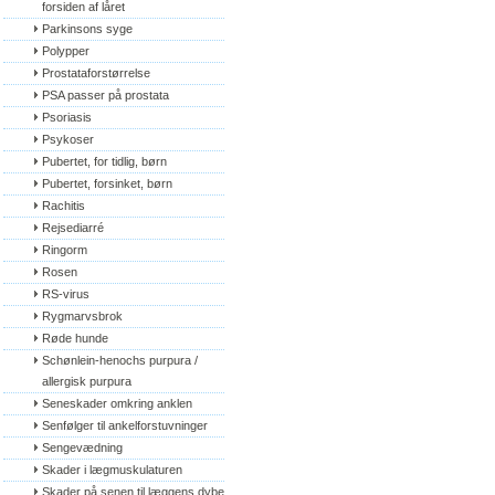
forsiden af låret
Parkinsons syge
Polypper
Prostataforstørrelse
PSA passer på prostata
Psoriasis
Psykoser
Pubertet, for tidlig, børn
Pubertet, forsinket, børn
Rachitis
Rejsediarré
Ringorm
Rosen
RS-virus
Rygmarvsbrok
Røde hunde
Schønlein-henochs purpura / 
allergisk purpura
Seneskader omkring anklen
Senfølger til ankelforstuvninger
Sengevædning
Skader i lægmuskulaturen
Skader på senen til læggens dybe 