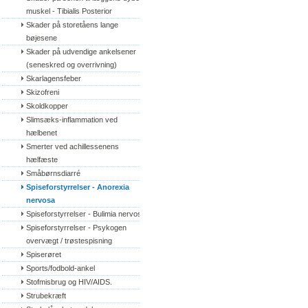
muskel - Tibialis Posterior
Skader på storetåens lange 
bøjesene
Skader på udvendige ankelsener 
(seneskred og overrivning)
Skarlagensfeber
Skizofreni
Skoldkopper
Slimsæks-inflammation ved 
hælbenet
Smerter ved achillessenens 
hælfæste
Småbørnsdiarré
Spiseforstyrrelser - Anorexia 
nervosa
Spiseforstyrrelser - Bulimia nervosa
Spiseforstyrrelser - Psykogen 
overvægt / trøstespisning
Spiserøret
Sports/fodbold-ankel
Stofmisbrug og HIV/AIDS.
Strubekræft