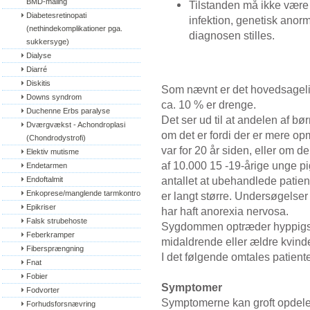
BMD-måling
Tilstanden må ikke være 
Diabetesretinopati 
infektion, genetisk anor
(nethindekomplikationer pga. 
diagnosen stilles.
sukkersyge)
Dialyse
Diarré
Diskitis
Som nævnt er det hovedsagelig
Downs syndrom
ca. 10 % er drenge.
Duchenne Erbs paralyse
Det ser ud til at andelen af 
Dværgvækst - Achondroplasi 
om det er fordi der er mere
(Chondrodystrofi)
var for 20 år siden, eller om de
Elektiv mutisme
af 10.000 15 -19-årige unge p
Endetarmen
antallet at ubehandlede patie
Endoftalmit
Enkoprese/manglende tarmkontrol
er langt større. Undersøgelser
Epikriser
har haft anorexia nervosa.
Falsk strubehoste
Sygdommen optræder hyppigst
Feberkramper
midaldrende eller ældre kvinde
Fibersprængning
I det følgende omtales patient
Fnat
Fobier
Symptomer
Fodvorter
Symptomerne kan groft opdeles
Forhudsforsnævring