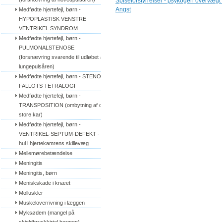
Spiseforstyrrelser - psykogen overvægt 
Angst
Medfødte hjertefejl, børn - 
HYPOPLASTISK VENSTRE 
VENTRIKEL SYNDROM
Medfødte hjertefejl, børn - 
PULMONALSTENOSE 
(forsnævring svarende til udløbet af 
lungepulsåren)
Medfødte hjertefejl, børn - STENO 
FALLOTS TETRALOGI
Medfødte hjertefejl, børn - 
TRANSPOSITION (ombytning af de 
store kar)
Medfødte hjertefejl, børn - 
VENTRIKEL-SEPTUM-DEFEKT - 
hul i hjertekamrens skillevæg
Mellemørebetændelse
Meningitis
Meningitis, børn
Meniskskade i knæet
Molluskler
Muskeloverrivning i læggen
Myksødem (mangel på 