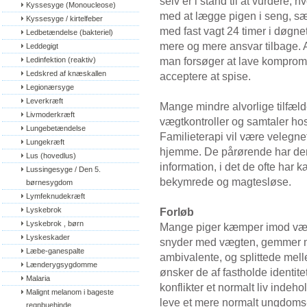
selv er i stand til at vurdere, 
Kyssesyge (Monoucleose)
med at lægge pigen i seng, s
Kyssesyge / kirtelfeber
med fast vagt 24 timer i døgne
Ledbetændelse (bakteriel)
mere og mere ansvar tilbage. A
Leddegigt
man forsøger at lave komprom
Ledinfektion (reaktiv)
Ledskred af knæskallen
acceptere at spise.
Legionærsyge
Leverkræft
Mange mindre alvorlige tilfæl
Livmoderkræft
vægtkontroller og samtaler hos
Lungebetændelse
Familieterapi vil være velegne
Lungekræft
hjemme. De pårørende har der
Lus (hovedlus)
information, i det de ofte har
Lussingesyge / Den 5. 
bekymrede og magtesløse.
børnesygdom
Lymfeknudekræft
Lyskebrok
Forløb
Lyskebrok , børn
Mange piger kæmper imod vægt
Lyskeskader
snyder med vægten, gemmer 
Læbe-ganespalte
ambivalente, og splittede mell
Lænderygsygdomme
ønsker de af fastholde identit
Malaria
konflikter et normalt liv indeh
Malignt melanom i bageste 
leve et mere normalt ungdoms- e
regnbuehinde