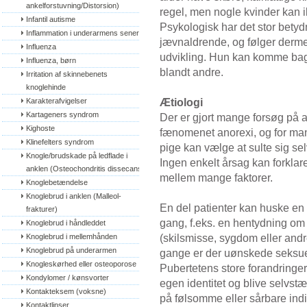
ankelforstuvning/Distorsion)
regel, men nogle kvinder kan i
Infantil autisme
Psykologisk har det stor betyd
Inflammation i underarmens sener
jævnaldrende, og følger derm
Influenza
udvikling. Hun kan komme bagu
Influenza, børn
blandt andre.
Irritation af skinnebenets 
knoglehinde
Ætiologi
Karakterafvigelser
Kartageners syndrom
Der er gjort mange forsøg på 
Kighoste
fænomenet anorexi, og for mang
Klinefelters syndrom
pige kan vælge at sulte sig se
Knogle/brudskade på ledflade i 
Ingen enkelt årsag kan forklar
anklen (Osteochondritis dissecans)
mellem mange faktorer.
Knoglebetændelse
Knoglebrud i anklen (Malleol-
En del patienter kan huske en 
frakturer)
gang, f.eks. en hentydning om ”
Knoglebrud i håndleddet
(skilsmisse, sygdom eller andre
Knoglebrud i mellemhånden
Knoglebrud på underarmen
gange er der uønskede seksuel
Knogleskørhed eller osteoporose
Pubertetens store forandringer
Kondylomer / kønsvorter
egen identitet og blive selvstæ
Kontakteksem (voksne)
på følsomme eller sårbare ind
Kontaktlinser