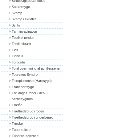
Strubelågsbetændelse
Sukkersyge
Svamp
Svamp i skridtet
Syfilis
Tarminvagination
Testikel torsion
Testikelkræft
Tics
Tinnitus
Torticollis
Total overrivning af achillessenen
Tourettes Syndrom
Toxoplasmose (Haresyge)
Transportsyge
Tre-dages-feber / den 6. 
børnesygdom
Trælår
Træthedsbrud i foden
Træthedsbrud i underbenet
Trøske
Tuberkulose
Tuberøs sclerose