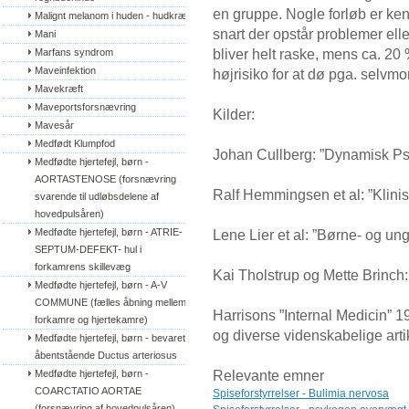
en gruppe. Nogle forløb er ken
Malignt melanom i huden - hudkræft
snart der opstår problemer ell
Mani
bliver helt raske, mens ca. 20 
Marfans syndrom
Maveinfektion
højrisiko for at dø pga. selvm
Mavekræft
Maveportsforsnævring
Kilder:
Mavesår
Medfødt Klumpfod
Johan Cullberg: ”Dynamisk Psy
Medfødte hjertefejl, børn - 
AORTASTENOSE (forsnævring 
Ralf Hemmingsen et al: ”Klinis
svarende til udløbsdelene af 
hovedpulsåren)
Medfødte hjertefejl, børn - ATRIE-
Lene Lier et al: ”Børne- og un
SEPTUM-DEFEKT- hul i 
forkamrens skillevæg
Kai Tholstrup og Mette Brinch
Medfødte hjertefejl, børn - A-V 
COMMUNE (fælles åbning mellem 
Harrisons ”Internal Medicin” 1
forkamre og hjertekamre)
og diverse videnskabelige artik
Medfødte hjertefejl, børn - bevaret/
åbentstående Ductus arteriosus
Relevante emner
Medfødte hjertefejl, børn - 
COARCTATIO AORTAE 
Spiseforstyrrelser - Bulimia nervosa
(forsnævring af hovedpulsåren)