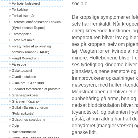
sociale.
Forhøjet kolesterol
Forkølelse
Forkølelsessår
De kropslige symptomer er følg
Forreste ledbåndsskade i anklen 
selv har fremkaldt. Når kroppen
(Syndesmose-Ruptur)
energikrævende funktioner, og 
Forstoppelse
temperaturen bliver lav og hj
Forstuvet ankel
ses på kroppen, selv om pigen
Forstyrrelse af aktivitet og 
tøj. Vægten for en kvinde af 
opmærksomhed (DAMP)
mindre. Hoftebenene bliver fr
Fragilt X-syndrom
ses tydeligt og kinderne bliver
Fåresyge
glansløst, øjnene ser store og
Galaktosæmi
Giardia-infektion
fremprovokerer opkastninger 
Glaukom - Grøn stær
mavesyren, med huller i tænde
Godartet forstørrelse af prostata
Menstruationen udebliver eller 
Grænsepsykoser
dunbehåring på arme, ben og i
Grå stær (Katarakt)
nedsat blodcirkulation bliver
Guillain-Barrès syndrom 
(cyanotiske), og patienten frys
(Polyradikulitis)
påstå, at hun aldrig har haft 
Gulsot hos spædbørn
dehydreret (mangler væske) og
Gylp
ganske lidt.
Halsbetændelse