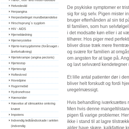
Hand-, foot- and mouth-disease
Helvedesild
De psykiske symptomer er trist
Herpangina
sig for sig selv. Pigen mister i
Herpesbetinget mundbetændelse
bruger efterhånden al sin tid p
Hirschsprung`s sygdom
til familien, som hun selvfølgel
HIV - AIDS
i det modsatte køn eller i at 
Hjerneblødning
tilhører. Hos piger med perfek
Hjernerystelse
bliver disse træk mere fremtræ
Hjerte-karsygdomme (forårsaget af 
og svære for familien at omgå
åreforkalkning)
om angsten for at tage på. Ang
Hjertekrampe (angina pectoris)
Hjertestop
og lavt selvværd kendetegner n
Hjertesvigt
Hofteskred
Et lille antal patienter dør i de
Hovedpine
bliver helt forskudt og fordi hje
Hugormebid
uregelmæssigt.
Hydronefrose
Hæmorider
Hvis behandling iværksættes ri
Hævelse af slimsække omkring 
Men hvis denne mangeltilstand i
knæet
pigen få varige problemer. H
Impotens
Indvendig ledbåndsskade i anklen 
ikke i stand til at lagre tilstr
(indvendig 
alder have skøre, kalkfattige