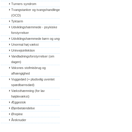
Turners syndrom
Tvangstanker og tvangshandlinger 
(OCD)
Tyktarm
Udviklingshæmmede - psykiske 
forstyrrelser
Udviklingshæmmede børn og unge
Unormal høj vækst
Urinvejsinfektion
Vandladningsforstyrrelser (om 
dagen)
Voksnes stofmisbrug og 
afhængighed
Vuggedød (= pludselig uventet 
spædbarnsdød)
Væksthæmning (for lav 
højdevækst)
Æggestok
Øjenbetændelse
Ørepine
Åreknuder