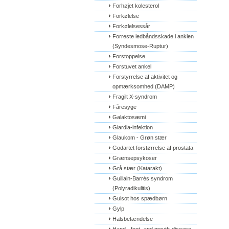
Forhøjet kolesterol
Forkølelse
Forkølelsessår
Forreste ledbåndsskade i anklen 
(Syndesmose-Ruptur)
Forstoppelse
Forstuvet ankel
Forstyrrelse af aktivitet og 
opmærksomhed (DAMP)
Fragilt X-syndrom
Fåresyge
Galaktosæmi
Giardia-infektion
Glaukom - Grøn stær
Godartet forstørrelse af prostata
Grænsepsykoser
Grå stær (Katarakt)
Guillain-Barrès syndrom 
(Polyradikulitis)
Gulsot hos spædbørn
Gylp
Halsbetændelse