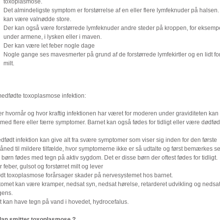
toxoplasmose.
Det almindeligste symptom er forstørrelse af en eller flere lymfeknuder på halsen
kan være valnødde store.
Der kan også være forstørrede lymfeknuder andre steder på kroppen, for eksemp
under armene, i lysken eller i maven.
Der kan være let feber nogle dage
Nogle gange ses mavesmerter på grund af de forstørrede lymfekirtler og en lidt for
milt.
edfødte toxoplasmose infektion:
ter hvornår og hvor kraftig infektionen har været for moderen under graviditeten kan
med flere eller færre symptomer. Barnet kan også fødes for tidligt eller være dødfød
født infektion kan give alt fra svære symptomer som viser sig inden for den første
ned til mildere tilfælde, hvor symptomerne ikke er så udtalte og først bemærkes s
børn fødes med tegn på aktiv sygdom. Det er disse børn der oftest fødes for tidligt.
 feber, gulsot og forstørret milt og lever
dt toxoplasmose forårsager skader på nervesystemet hos barnet.
omet kan være kramper, nedsat syn, nedsat hørelse, retarderet udvikling og nedsa
igens.
t kan have tegn på vand i hovedet, hydrocefalus.
an smitter toxoplasmose ?