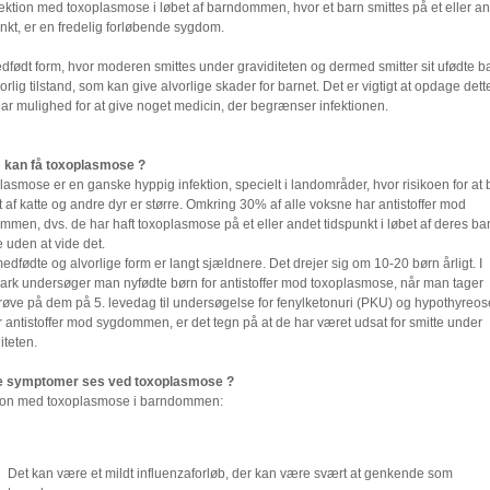
ektion med toxoplasmose i løbet af barndommen, hvor et barn smittes på et eller a
nkt, er en fredelig forløbende sygdom.
født form, hvor moderen smittes under graviditeten og dermed smitter sit ufødte ba
orlig tilstand, som kan give alvorlige skader for barnet. Det er vigtigt at opdage dett
ar mulighed for at give noget medicin, der begrænser infektionen.
kan få toxoplasmose ?
asmose er en ganske hyppig infektion, specielt i landområder, hvor risikoen for at 
t af katte og andre dyr er større. Omkring 30% af alle voksne har antistoffer mod
men, dvs. de har haft toxoplasmose på et eller andet tidspunkt i løbet af deres b
 uden at vide det.
dfødte og alvorlige form er langt sjældnere. Det drejer sig om 10-20 børn årligt. I
rk undersøger man nyfødte børn for antistoffer mod toxoplasmose, når man tager
røve på dem på 5. levedag til undersøgelse for fenylketonuri (PKU) og hypothyreos
 antistoffer mod sygdommen, er det tegn på at de har været udsat for smitte under
iteten.
e symptomer ses ved toxoplasmose ?
tion med toxoplasmose i barndommen:
Det kan være et mildt influenzaforløb, der kan være svært at genkende som