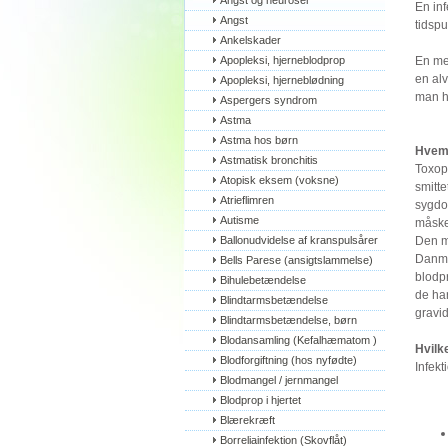
Angst og neuroser
En inf
Angst
tidspu
Ankelskader
Apopleksi, hjerneblodprop
En med
en alv
Apopleksi, hjerneblødning
man h
Aspergers syndrom
Astma
Astma hos børn
Hvem 
Astmatisk bronchitis
Toxopl
Atopisk eksem (voksne)
smitte
Atrieflimren
sygdom
Autisme
måske
Ballonudvidelse af kranspulsårer
Den me
Danma
Bells Parese (ansigtslammelse)
blodp
Bihulebetændelse
de har
Blindtarmsbetændelse
gravid
Blindtarmsbetændelse, børn
Blodansamling (Kefalhæmatom )
Hvilk
Blodforgiftning (hos nyfødte)
Infek
Blodmangel / jernmangel
Blodprop i hjertet
Blærekræft
Borreliainfektion (Skovflåt)