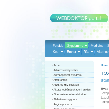
Forside
Sygdomme
Medicins
S
Kost
Emner
Råd
Alternati
Acne
Home
Adfærdsforstyrrelser
TO
Adrenogenitalt syndrom
Affektanfald
Bjera
AIDS og HIV-infektion
Hvad 
Akutte ledbåndsskader i anklen.
Toxop
Aldersrelateret læseblindhed
toxopl
Alzheimers sygdom
Toxop
Angina pectoris