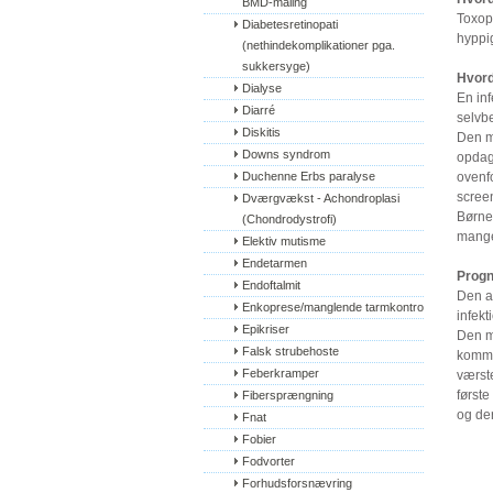
BMD-måling
Toxopl
Diabetesretinopati 
hyppig
(nethindekomplikationer pga. 
sukkersyge)
Hvord
Dialyse
En in
Diarré
selvb
Diskitis
Den m
Downs syndrom
opdag
Duchenne Erbs paralyse
ovenf
scree
Dværgvækst - Achondroplasi 
Børne
(Chondrodystrofi)
mange
Elektiv mutisme
Endetarmen
Prog
Endoftalmit
Den a
Enkoprese/manglende tarmkontrol
infekt
Epikriser
Den m
Falsk strubehoste
komme
Feberkramper
værst
første
Fibersprængning
og de
Fnat
Fobier
Fodvorter
Forhudsforsnævring