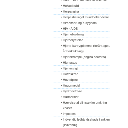
Hand-, foot- and mouth-disease
Helvedesild
Herpangina
Herpesbetinget mundbetændelse
Hirschsprung`s sygdom
HIV - AIDS
Hjerneblødning
Hjernerystelse
Hjerte-karsygdomme (forårsaget af 
åreforkalkning)
Hjertekrampe (angina pectoris)
Hjertestop
Hjertesvigt
Hofteskred
Hovedpine
Hugormebid
Hydronefrose
Hæmorider
Hævelse af slimsække omkring 
knæet
Impotens
Indvendig ledbåndsskade i anklen 
(indvendig 