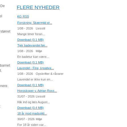
. De
FLERE NYHEDER
el
KG RSS
Forskning: Skærmtid er...
1/08 - 2026
Livsstil
størret
Mange timer foran...
Download (0.1 MB)
Tjek badevandet før...
1/08 - 2026
Miljø
En badetur kan være...
Download (0.1 MB)
 barnet
Lavendel - Fine, kreative...
t.
1/08 - 2026
Opskrifter & råvarer
Lavendel er ikke kun en...
Download (0.1 MB)
enere.
Horoskoper v. Adrian Ross...
31/07 - 2026
Livsstil
Klik ind og læs August...
t
Download (0.4 MB)
18 år mod madspild...
30/07 - 2026
Miljø
For 18 år siden var...