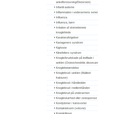
ankelforstuvning/Distorsion)
Infantil autisme
Inflammation i underarmens sener
Influenza
Influenza, børn
Irritation af skinnebenets 
knoglehinde
Karakterafvigelser
Kartageners syndrom
Kighoste
Klinefelters syndrom
Knogle/brudskade på ledflade i 
anklen (Osteochondritis dissecans)
Knoglebetændelse
Knoglebrud i anklen (Malleol-
frakturer)
Knoglebrud i håndleddet
Knoglebrud i mellemhånden
Knoglebrud på underarmen
Knogleskørhed eller osteoporose
Kondylomer / kønsvorter
Kontakteksem (voksne)
Kontaktlinser