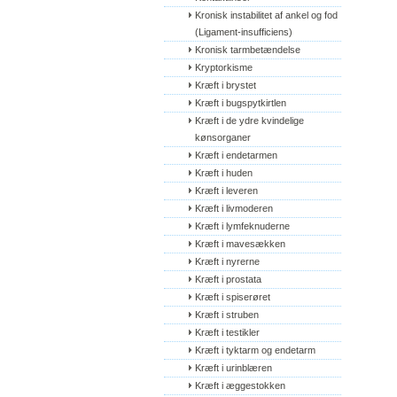
Kronisk instabilitet af ankel og fod 
(Ligament-insufficiens)
Kronisk tarmbetændelse
Kryptorkisme
Kræft i brystet
Kræft i bugspytkirtlen
Kræft i de ydre kvindelige 
kønsorganer
Kræft i endetarmen
Kræft i huden
Kræft i leveren
Kræft i livmoderen
Kræft i lymfeknuderne
Kræft i mavesækken
Kræft i nyrerne
Kræft i prostata
Kræft i spiserøret
Kræft i struben
Kræft i testikler
Kræft i tyktarm og endetarm
Kræft i urinblæren
Kræft i æggestokken