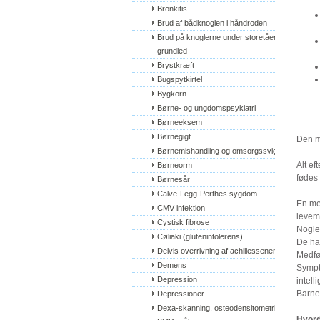
Bronkitis
Brud af bådknoglen i håndroden
Brud på knoglerne under storetåens 
grundled
Brystkræft
Bugspytkirtel
Bygkorn
Børne- og ungdomspsykiatri
Børneeksem
Børnegigt
Den m
Børnemishandling og omsorgssvigt
Alt ef
Børneorm
fødes 
Børnesår
Calve-Legg-Perthes sygdom
En med
CMV infektion
levemå
Cystisk fibrose
Nogle 
Cøliaki (glutenintolerens)
De har
Delvis overrivning af achillessenen
Medfø
Demens
Sympt
Depression
intell
Barne
Depressioner
Dexa-skanning, osteodensitometri, 
Hvord