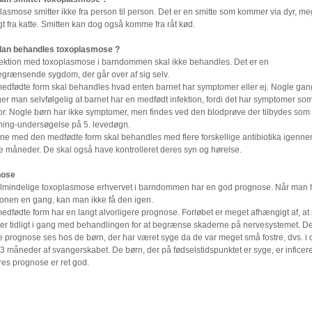
asmose smitter ikke fra person til person. Det er en smitte som kommer via dyr, me
t fra katte. Smitten kan dog også komme fra råt kød.
an behandles toxoplasmose ?
fektion med toxoplasmose i barndommen skal ikke behandles. Det er en
egrænsende sygdom, der går over af sig selv.
edfødte form skal behandles hvad enten barnet har symptomer eller ej. Nogle ga
er man selvfølgelig at barnet har en medfødt infektion, fordi det har symptomer s
or. Nogle børn har ikke symptomer, men findes ved den blodprøve der tilbydes som
ning-undersøgelse på 5. levedøgn.
ne med den medfødte form skal behandles med flere forskellige antibiotika igenn
 måneder. De skal også have kontrolleret deres syn og hørelse.
nose
lmindelige toxoplasmose erhvervet i barndommen har en god prognose. Når man h
ionen en gang, kan man ikke få den igen.
edfødte form har en langt alvorligere prognose. Forløbet er meget afhængigt af, a
r tidligt i gang med behandlingen for at begrænse skaderne på nervesystemet. D
e prognose ses hos de børn, der har været syge da de var meget små fostre, dvs. i 
 3 måneder af svangerskabet. De børn, der på fødselstidspunktet er syge, er inficere
res prognose er ret god.