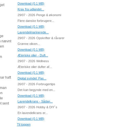
Download (0.1 MB)
get
Krav fra udlandet...
29/07 - 2026
Penge & økonomi
Flere danske forbrugere...
Download (0.1 MB)
Lavendelmarinerede...
nge
29/07 - 2026
Opskrifter & råvarer
om nævnt
Grønne oliven...
 en
Download (0.1 MB)
Æteriske olier - Duft...
em
29/07 - 2026
Wellness
Æteriske olier dufter af...
Download (0.1 MB)
ar haft
Digital svindel: Pas...
26/07 - 2026
Forbrugertips
t man
Det kan begynde med en...
en
Download (0.1 MB)
de
Lavendelkrans - Sådan...
t sent
26/07 - 2026
Hobby & DIY´s
En lavendelkrans er...
Download (0.1 MB)
Til toppen