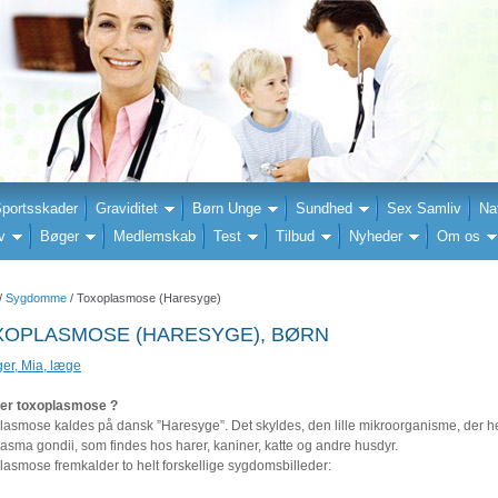
portsskader
Graviditet
Børn Unge
Sundhed
Sex Samliv
Na
v
Bøger
Medlemskab
Test
Tilbud
Nyheder
Om os
/
Sygdomme
/ Toxoplasmose (Haresyge)
XOPLASMOSE (HARESYGE), BØRN
ger, Mia, læge
er toxoplasmose ?
lasmose kaldes på dansk ”Haresyge”. Det skyldes, den lille mikroorganisme, der 
asma gondii, som findes hos harer, kaniner, katte og andre husdyr.
lasmose fremkalder to helt forskellige sygdomsbilleder: