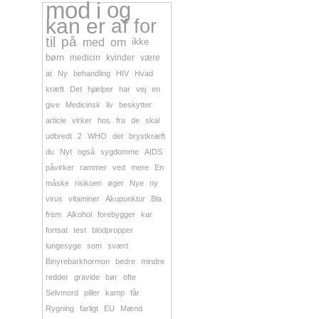
mod
i
og
kan
er
af
for
til
på
med
om
ikke
børn
medicin
kvinder
være
at
Ny
behandling
HIV
Hvad
kræft
Det
hjælper
har
vej
en
give
Medicinsk
liv
beskytter
article
virker
hos
fra
de
skal
udbredt
2
WHO
det
brystkræft
du
Nyt
også
sygdomme
AIDS
påvirker
rammer
ved
mere
En
måske
risikoen
øger
Nye
ny
virus
vitaminer
Akupunktur
Bla
frem
Alkohol
forebygger
kar
fortsat
test
blodpropper
lungesyge
som
svært
Binyrebarkhormon
bedre
mindre
redder
gravide
bør
ofte
Selvmord
piller
kamp
får
Rygning
farligt
EU
Mænd