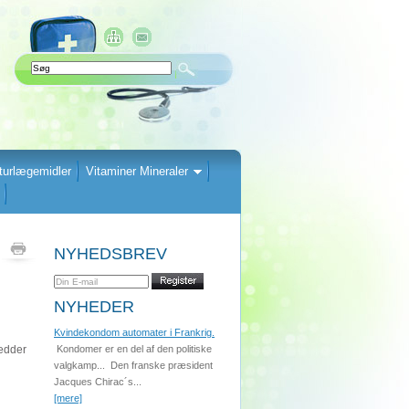
turlægemidler
Vitaminer Mineraler
NYHEDSBREV
NYHEDER
Kvindekondom automater i Frankrig.
hedder
Kondomer er en del af den politiske
valgkamp... Den franske præsident
Jacques Chirac´s...
[mere]