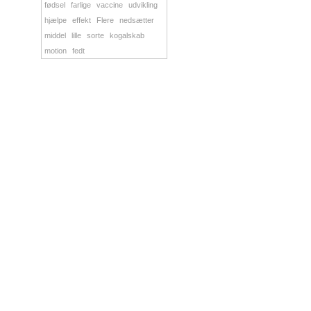
fødsel
farlige
vaccine
udvikling
hjælpe
effekt
Flere
nedsætter
middel
lille
sorte
kogalskab
motion
fedt