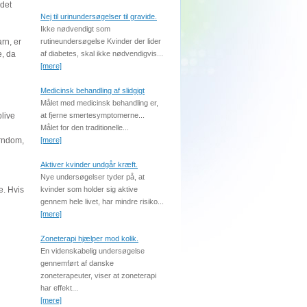
ndet
Nej til urinundersøgelser til gravide.
Ikke nødvendigt som
rn, er
rutineundersøgelse Kvinder der lider
e, da
af diabetes, skal ikke nødvendigvis...
[mere]
Medicinsk behandling af slidgigt
Målet med medicinsk behandling er,
blive
at fjerne smertesymptomerne...
Målet for den traditionelle...
arndom,
[mere]
Aktiver kvinder undgår kræft.
Nye undersøgelser tyder på, at
e. Hvis
kvinder som holder sig aktive
gennem hele livet, har mindre risiko...
[mere]
Zoneterapi hjælper mod kolik.
En videnskabelig undersøgelse
gennemført af danske
zoneterapeuter, viser at zoneterapi
har effekt...
[mere]