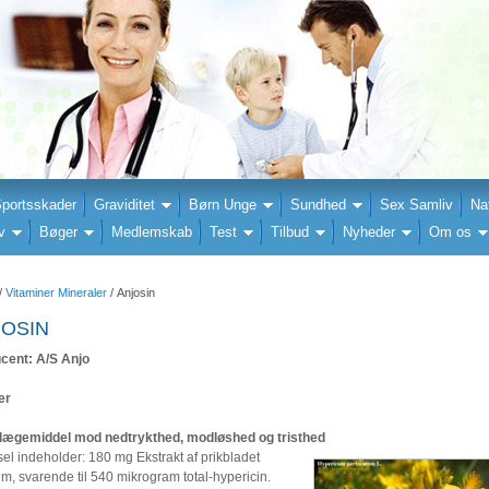
portsskader
Graviditet
Børn Unge
Sundhed
Sex Samliv
Na
v
Bøger
Medlemskab
Test
Tilbud
Nyheder
Om os
/
Vitaminer Mineraler
/ Anjosin
JOSIN
cent: A/S Anjo
er
lægemiddel mod nedtrykthed, modløshed og tristhed
el indeholder: 180 mg Ekstrakt af prikbladet
m, svarende til 540 mikrogram total-hypericin.