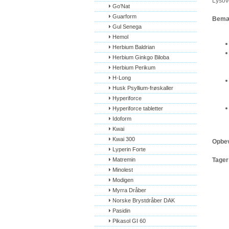
Lysov
Go’Nat
Guarform
Bemær
Gul Senega
Hemol
Herbium Baldrian
Herbium Ginkgo Biloba
Herbium Perikum
H-Long
Husk Psyllium-frøskaller
Hyperiforce
Hyperiforce tabletter
Idoform
Kwai
Kwai 300
Opbev
Lyperin Forte
Matremin
Tager
Minolest
Modigen
Myrra Dråber
Norske Brystdråber DAK
Pasidin
Pikasol GI 60