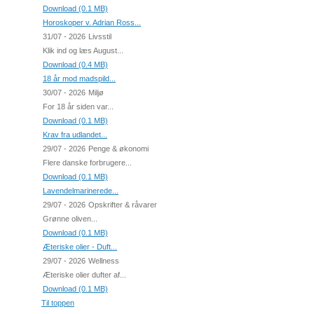
Download (0.1 MB)
Horoskoper v. Adrian Ross...
31/07 - 2026
Livsstil
Klik ind og læs August...
Download (0.4 MB)
18 år mod madspild...
30/07 - 2026
Miljø
For 18 år siden var...
Download (0.1 MB)
Krav fra udlandet...
29/07 - 2026
Penge & økonomi
Flere danske forbrugere...
Download (0.1 MB)
Lavendelmarinerede...
29/07 - 2026
Opskrifter & råvarer
Grønne oliven...
Download (0.1 MB)
Æteriske olier - Duft...
29/07 - 2026
Wellness
Æteriske olier dufter af...
Download (0.1 MB)
Til toppen