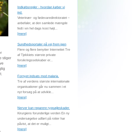
Indkøbsregler - hvordan køber vi
ind.
Veterinær- og fødevaredirektoratet –
anbefaler, at den samlede mængde
fedt i en hel dags kost højt...
[mere]
Sundhedsportaler på vej frem igen
Flere og flere benytter Internettet Tre
er
af Tjekkiets største private
 stiger
forsikringsselskaber er...
ave
[mere]
gtig
t.
Fornyet indsats mod malaria.
Tre af verdens største internationale
organisationer går nu sammen i et
nyt forsøg på at udvikle...
[mere]
Nerver kan reparere rygsøjleskader.
Kirurgiens forunderlige verden En ny
undersøgelse udført på rotter har
påvist, at det er muligt...
[mere]