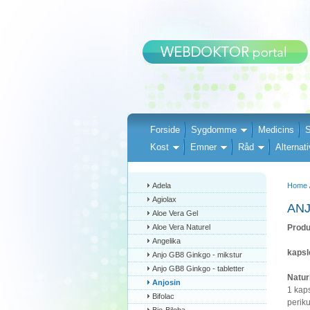
Forside
Sygdomme
Medicins
S
Kost
Emner
Råd
Alternati
Adela
Home
Agiolax
AN
Aloe Vera Gel
Aloe Vera Naturel
Produ
Angelika
kapsl
Anjo GB8 Ginkgo - mikstur
Anjo GB8 Ginkgo - tabletter
Natur
Anjosin
1 kaps
Bifolac
periku