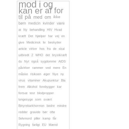
mod
i
og
kan
er
af
for
til
på
med
om
ikke
børn
medicin
kvinder
være
at
Ny
behandling
HIV
Hvad
kræft
Det
hjælper
har
vej
en
give
Medicinsk
liv
beskytter
article
virker
hos
fra
de
skal
udbredt
2
WHO
det
brystkræft
du
Nyt
også
sygdomme
AIDS
påvirker
rammer
ved
mere
En
måske
risikoen
øger
Nye
ny
virus
vitaminer
Akupunktur
Bla
frem
Alkohol
forebygger
kar
fortsat
test
blodpropper
lungesyge
som
svært
Binyrebarkhormon
bedre
mindre
redder
gravide
bør
ofte
Selvmord
piller
kamp
får
Rygning
farligt
EU
Mænd