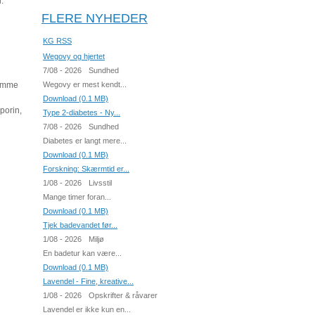
.
FLERE NYHEDER
KG RSS
Wegovy og hjertet
7/08 - 2026
Sundhed
samme
Wegovy er mest kendt...
Download (0.1 MB)
porin,
Type 2-diabetes - Ny...
7/08 - 2026
Sundhed
Diabetes er langt mere...
Download (0.1 MB)
Forskning: Skærmtid er...
1/08 - 2026
Livsstil
Mange timer foran...
Download (0.1 MB)
Tjek badevandet før...
1/08 - 2026
Miljø
En badetur kan være...
Download (0.1 MB)
Lavendel - Fine, kreative...
1/08 - 2026
Opskrifter & råvarer
Lavendel er ikke kun en...