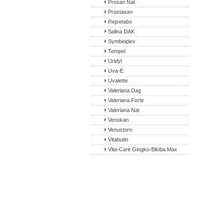
Prosan Nat
Prostasan
Rejsetabs
Salina DAK
Symbioplex
Tempel
Uridyl
Uva-E
Uvalette
Valeriana Dag
Valeriana Forte
Valeriana Nat
Venokan
Venustorn
Vitabutin
Vita-Care Gingko-Biloba Max