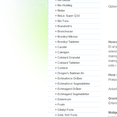
Bio-Biloba
Bio-Hvidløg
Opbev
Biolax
BioLic Super Q10
Bio-Tura
Brandreth’s
Bronchosan
Bronikyl Mikstur
Bronikyl Tabletter
Hvord
Et af
Cacidin
virkn
Calmigen
mængde
Colotard Granulat
mængde
Colotard Tabletter
rolle 
Curbicin
Drogen’s Baldrian-B+
Hvor 
Echinaforce Dråber
Præpar
Echinaforce Sugetabletter
Echinagard Dråber
Anbefa
Echinagard Sugetabletter
Gravi
Esbericum
Erfar
Frutin
Gibidyl Forte
Mulig
Gink-Yo® Forte