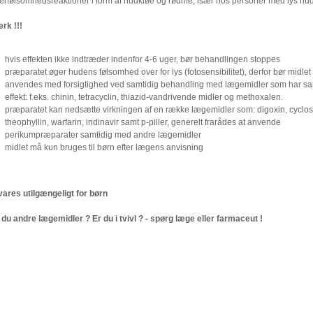
erfølsomhedsreaktioner i form af hudkløe og rødme, især hos personer med lys hud
k !!!
hvis effekten ikke indtræder indenfor 4-6 uger, bør behandlingen stoppes
præparatet øger hudens følsomhed over for lys (fotosensibilitet), derfor bør midlet
anvendes med forsigtighed ved samtidig behandling med lægemidler som har 
effekt: f.eks. chinin, tetracyclin, thiazid-vandrivende midler og methoxalen.
præparatet kan nedsætte virkningen af en række lægemidler som: digoxin, cyclos
theophyllin, warfarin, indinavir samt p-piller, generelt frarådes at anvende
perikumpræparater samtidig med andre lægemidler
midlet må kun bruges til børn efter lægens anvisning
ares utilgængeligt for børn
 du andre lægemidler ? Er du i tvivl ? - spørg læge eller farmaceut !