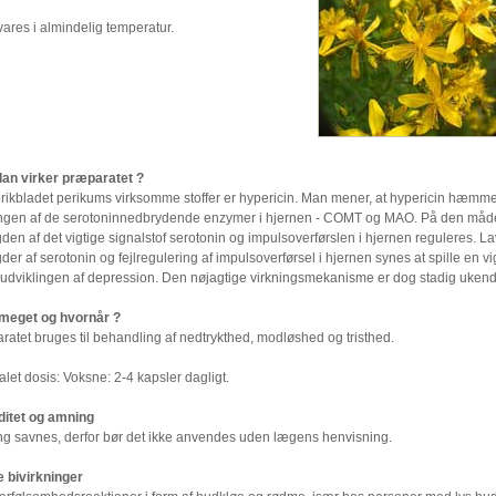
ares i almindelig temperatur.
an virker præparatet ?
 prikbladet perikums virksomme stoffer er hypericin. Man mener, at hypericin hæmm
ingen af de serotoninnedbrydende enzymer i hjernen - COMT og MAO. På den måde
n af det vigtige signalstof serotonin og impulsoverførslen i hjernen reguleres. L
r af serotonin og fejlregulering af impulsoverførsel i hjernen synes at spille en vi
i udviklingen af depression. Den nøjagtige virkningsmekanisme er dog stadig ukend
meget og hvornår ?
atet bruges til behandling af nedtrykthed, modløshed og tristhed.
let dosis: Voksne: 2-4 kapsler dagligt.
ditet og amning
ing savnes, derfor bør det ikke anvendes uden lægens henvisning.
e bivirkninger