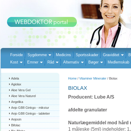
Forside
Sygdomme
Medicins
Sportsskader
Graviditet
B
Kost
Emner
Råd
Alternativ
Bøger
Medlemskab
Adela
Home
/
Vitaminer Mineraler
/ Biolax
Agiolax
BIOLAX
Aloe Vera Gel
Aloe Vera Naturel
Producent: Lube A/S
Angelika
Anjo GB8 Ginkgo - mikstur
afdelte granulater
Anjo GB8 Ginkgo - tabletter
Anjosin
Naturlægemiddel mod hård 
Bifolac
1 måleske (5ml) indeholder: 1,