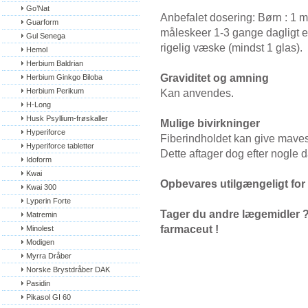
Go’Nat
Anbefalet dosering: Børn : 1 
Guarform
måleskeer 1-3 gange dagligt e
Gul Senega
rigelig væske (mindst 1 glas).
Hemol
Herbium Baldrian
Graviditet og amning
Herbium Ginkgo Biloba
Herbium Perikum
Kan anvendes.
H-Long
Husk Psyllium-frøskaller
Mulige bivirkninger
Hyperiforce
Fiberindholdet kan give maves
Hyperiforce tabletter
Dette aftager dog efter nogle 
Idoform
Kwai
Opbevares utilgængeligt for
Kwai 300
Lyperin Forte
Tager du andre lægemidler ? E
Matremin
farmaceut !
Minolest
Modigen
Myrra Dråber
Norske Brystdråber DAK
Pasidin
Pikasol GI 60