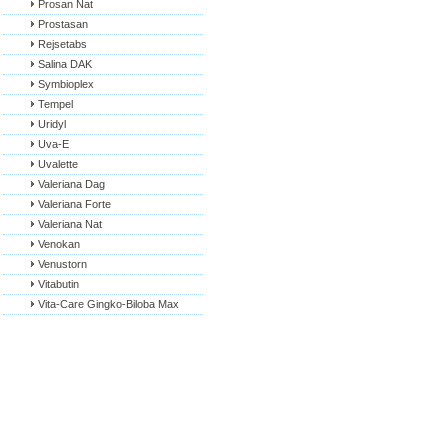
Prosan Nat
Prostasan
Rejsetabs
Salina DAK
Symbioplex
Tempel
Uridyl
Uva-E
Uvalette
Valeriana Dag
Valeriana Forte
Valeriana Nat
Venokan
Venustorn
Vitabutin
Vita-Care Gingko-Biloba Max