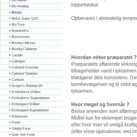
Bio-Biloba
loppefrøskal.
Bio-Hvidløg
Biolax
Opbevares i almindelig temper
BioLic Super Q10
Bio-Tura
Brandreth’s
Bronchosan
Bronikyl Mikstur
Bronikyl Tabletter
Cacidin
Hvordan virker præparatet ?
Calmigen
Præparatets afførende virkning
Colotard Granulat
tilbageholder vand i tyktarme
Colotard Tabletter
blødgører dets konsistens. Det
Curbicin
tarmbevægelsen og til sidst
Drogen’s Baldrian-B+
tyktarmen.
Echinaforce Dråber
Echinaforce Sugetabletter
Hvor meget og hvornår ?
Echinagard Dråber
Echinagard Sugetabletter
Biolax anvendes som afføring
Esbericum
Midlet kan for eksempel bruges 
Frutin
eller hvor man vil undgå kraf
Gibidyl Forte
(efter visse operationer, ved irr
Gink-Yo® Forte