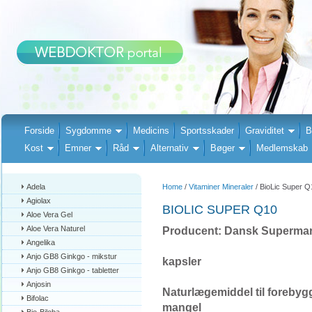
Forside
Sygdomme
Medicins
Sportsskader
Graviditet
B
Kost
Emner
Råd
Alternativ
Bøger
Medlemskab
Adela
Home
/
Vitaminer Mineraler
/ BioLic Super Q
Agiolax
BIOLIC SUPER Q10
Aloe Vera Gel
Aloe Vera Naturel
Producent: Dansk Supermar
Angelika
Anjo GB8 Ginkgo - mikstur
kapsler
Anjo GB8 Ginkgo - tabletter
Anjosin
Naturlægemiddel til foreby
Bifolac
mangel