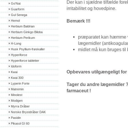
Der kan i sjældne tilfælde fo
Go’Nat
irritabilitet og hovedpine.
Guarform
Gul Senega
Bemærk !!!
Hemol
Herbium Baldrian
Herbium Ginkgo Biloba
præparatet kan hæmme vi
Herbium Perikum
lægemidler (antikoagulan
H-Long
midlet må kun bruges til
Husk Psyllium-frøskaller
Hyperiforce
Hyperiforce tabletter
Idoform
Opbevares utilgængeligt for
Kwai
Kwai 300
Lyperin Forte
Tager du andre lægemidler ? E
Matremin
farmaceut !
Minolest
Modigen
Myrra Dråber
Norske Brystdråber DAK
Pasidin
Pikasol GI 60