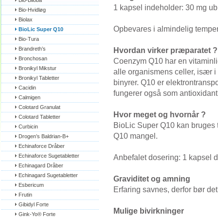
Bio-Biloba
1 kapsel indeholder: 30 mg u
Bio-Hvidløg
Biolax
Opbevares i almindelig temper
BioLic Super Q10
Bio-Tura
Brandreth’s
Hvordan virker præparatet ?
Bronchosan
Coenzym Q10 har en vitaminlig
Bronikyl Mikstur
alle organismens celler, især 
Bronikyl Tabletter
binyrer. Q10 er elektrontrans
Cacidin
fungerer også som antioxidant
Calmigen
Colotard Granulat
Hvor meget og hvornår ?
Colotard Tabletter
BioLic Super Q10 kan bruges 
Curbicin
Q10 mangel.
Drogen’s Baldrian-B+
Echinaforce Dråber
Echinaforce Sugetabletter
Anbefalet dosering: 1 kapsel da
Echinagard Dråber
Echinagard Sugetabletter
Graviditet og amning
Esbericum
Erfaring savnes, derfor bør d
Frutin
Gibidyl Forte
Mulige bivirkninger
Gink-Yo® Forte