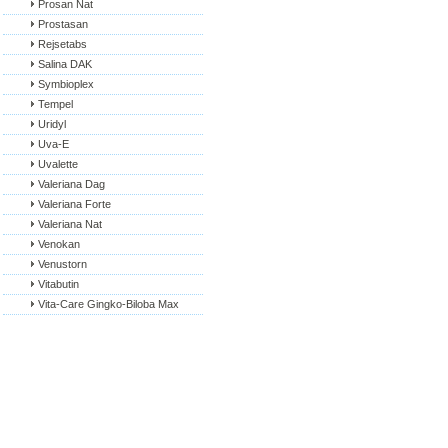
Prosan Nat
Prostasan
Rejsetabs
Salina DAK
Symbioplex
Tempel
Uridyl
Uva-E
Uvalette
Valeriana Dag
Valeriana Forte
Valeriana Nat
Venokan
Venustorn
Vitabutin
Vita-Care Gingko-Biloba Max