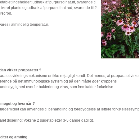
tablet indeholder: udtræk af purpursolhaturt, svarende til
tørret plante og udtræk af purpursolhat rod, svarende til 2
ret rod.
ares i almindelig temperatur.
an virker præparatet ?
ratets virkningsmekanisme er ikke nøjagtigt kendt. Det menes, at præparatet virke
lerende på det immunologiske system og på den måde øger kroppens
andsdygtighed overfor bakterier og virus, som fremkalder forkølelse.
meget og hvornår ?
lægemidlet kan anvendes til behandling og forebyggelse af lettere forkølelsessym
alet dosering: Voksne 2 sugetabletter 3-5 gange dagligt.
iditet og amning