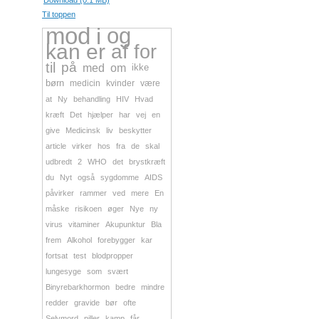
Download (0.1 MB)
Til toppen
mod
i
og
kan
er
af
for
til
på
med
om
ikke
børn
medicin
kvinder
være
at
Ny
behandling
HIV
Hvad
kræft
Det
hjælper
har
vej
en
give
Medicinsk
liv
beskytter
article
virker
hos
fra
de
skal
udbredt
2
WHO
det
brystkræft
du
Nyt
også
sygdomme
AIDS
påvirker
rammer
ved
mere
En
måske
risikoen
øger
Nye
ny
virus
vitaminer
Akupunktur
Bla
frem
Alkohol
forebygger
kar
fortsat
test
blodpropper
lungesyge
som
svært
Binyrebarkhormon
bedre
mindre
redder
gravide
bør
ofte
Selvmord
piller
kamp
får