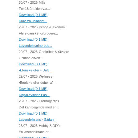
30/07 - 2026
Miljø
For 18 år siden var...
Download (0.1 MB)
Krav fra udlandet...
29/07 - 2026
Penge & økonomi
Flere danske forbrugere...
Download (0.1 MB)
Lavendelmarinerede...
29/07 - 2026
Opskrifter & råvarer
Grønne oliven...
Download (0.1 MB)
Æteriske olier - Duft...
29/07 - 2026
Wellness
Æteriske olier dufter af...
Download (0.1 MB)
Digital svindel: Pas...
26/07 - 2026
Forbrugertips
Det kan begynde med en...
Download (0.1 MB)
Lavendelkrans - Sådan...
26/07 - 2026
Hobby & DIY´s
En lavendelkrans er...