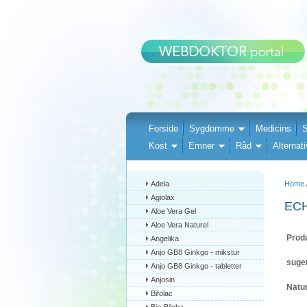
Forside
Sygdomme
Medicins
S
Kost
Emner
Råd
Alternati
Adela
Home
Agiolax
EC
Aloe Vera Gel
Aloe Vera Naturel
Produ
Angelika
Anjo GB8 Ginkgo - mikstur
suget
Anjo GB8 Ginkgo - tabletter
Anjosin
Natur
Bifolac