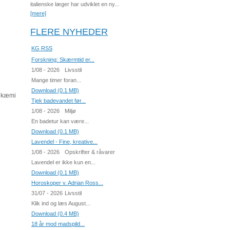
italienske læger har udviklet en ny...
[mere]
FLERE NYHEDER
KG RSS
Forskning: Skærmtid er...
1/08 - 2026
Livsstil
Mange timer foran...
Download (0.1 MB)
eukæmi
Tjek badevandet før...
1/08 - 2026
Miljø
En badetur kan være...
Download (0.1 MB)
Lavendel - Fine, kreative...
1/08 - 2026
Opskrifter & råvarer
Lavendel er ikke kun en...
Download (0.1 MB)
Horoskoper v. Adrian Ross...
31/07 - 2026
Livsstil
Klik ind og læs August...
Download (0.4 MB)
18 år mod madspild...