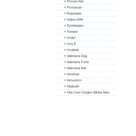
Prosan Nat
Prostasan
Rejsetabs
Salina DAK
Symbioplex
Tempel
Uridyl
Uva-E
Uvalette
Valeriana Dag
Valeriana Forte
Valeriana Nat
Venokan
Venustorn
Vitabutin
Vita-Care Gingko-Biloba Max