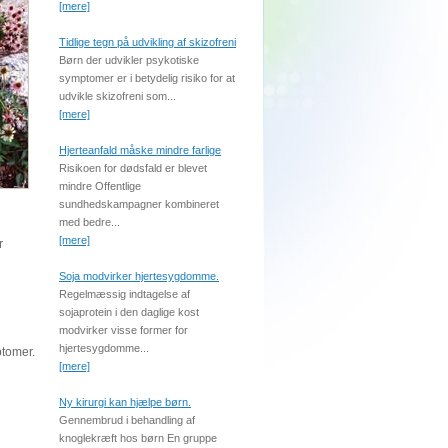
[mere]
Tidlige tegn på udvikling af skizofreni
Børn der udvikler psykotiske
symptomer er i betydelig risiko for at
udvikle skizofreni som...
[mere]
Hjerteanfald måske mindre farlige
Risikoen for dødsfald er blevet
mindre Offentlige
sundhedskampagner kombineret
med bedre...
[mere]
r
Soja modvirker hjertesygdomme.
Regelmæssig indtagelse af
sojaprotein i den daglige kost
modvirker visse former for
hjertesygdomme...
ptomer.
[mere]
Ny kirurgi kan hjælpe børn.
Gennembrud i behandling af
knoglekræft hos børn En gruppe