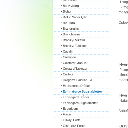
Bio-Biloba
1 suge
Bio-Hvidløg
32 mg 
Biolax
mg tør
BioLic Super Q10
Opbev
Bio-Tura
Brandreth’s
Bronchosan
Bronikyl Mikstur
Bronikyl Tabletter
Cacidin
Calmigen
Colotard Granulat
Hvord
Colotard Tabletter
Præpa
Curbicin
stimu
modst
Drogen’s Baldrian-B+
Echinaforce Dråber
Echinaforce Sugetabletter
Hvor 
Echinagard Dråber
Natur
Echinagard Sugetabletter
Esbericum
Anbef
Frutin
Gibidyl Forte
Gink-Yo® Forte
Grav