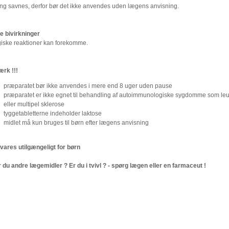
ing savnes, derfor bør det ikke anvendes uden lægens anvisning.
e bivirkninger
giske reaktioner kan forekomme.
rk !!!
præparatet bør ikke anvendes i mere end 8 uger uden pause
præparatet er ikke egnet til behandling af autoimmunologiske sygdomme som l
eller multipel sklerose
tyggetabletterne indeholder laktose
midlet må kun bruges til børn efter lægens anvisning
ares utilgængeligt for børn
 du andre lægemidler ? Er du i tvivl ? - spørg lægen eller en farmaceut !