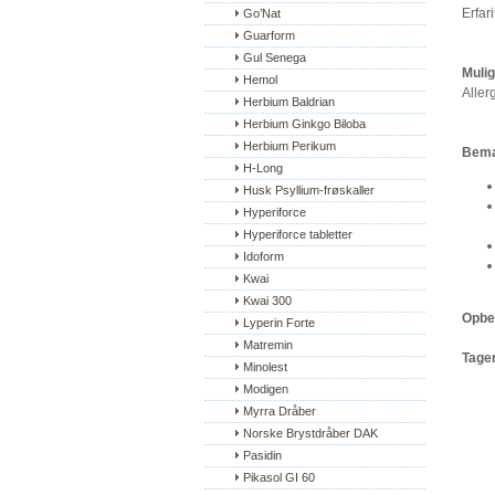
Erfar
Go’Nat
Guarform
Gul Senega
Mulig
Hemol
Aller
Herbium Baldrian
Herbium Ginkgo Biloba
Herbium Perikum
Bemæ
H-Long
Husk Psyllium-frøskaller
Hyperiforce
Hyperiforce tabletter
Idoform
Kwai
Kwai 300
Opbev
Lyperin Forte
Matremin
Tager
Minolest
Modigen
Myrra Dråber
Norske Brystdråber DAK
Pasidin
Pikasol GI 60