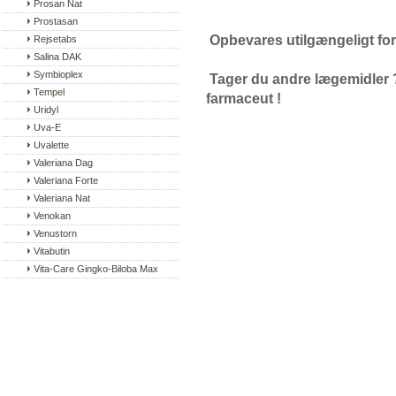
Prosan Nat
Prostasan
Opbevares utilgængeligt fo
Rejsetabs
Salina DAK
Symbioplex
Tager du andre lægemidler ? 
Tempel
farmaceut !
Uridyl
Uva-E
Uvalette
Valeriana Dag
Valeriana Forte
Valeriana Nat
Venokan
Venustorn
Vitabutin
Vita-Care Gingko-Biloba Max