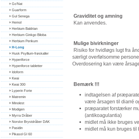
Go’Nat
Guarform
Graviditet og amning
Gul Senega
Kan anvendes.
Hemol
Herbium Baldrian
Herbium Ginkgo Biloba
Herbium Perikum
Mulige bivirkninger
H-Long
Risiko for hvidløgs lugt fra ån
Husk Psyllium-frøskaller
særligt overfølsomme persone
Hyperiforce
Overdosering kan være årsage
Hyperiforce tabletter
Idoform
Kwai
Bemærk !!!
Kwai 300
Lyperin Forte
indtagelsen af præparate
Matremin
være årsagen til diarré 
Minolest
præparatet forstærker mu
Modigen
(antikoagulantia)
Myrra Dråber
midlet må ikke bruges ved
Norske Brystdråber DAK
Pasidin
midlet må kun bruges til
Pikasol GI 60