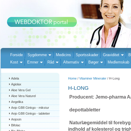
Forside
Sygdomme
Medicins
Sportsskader
Graviditet
B
Kost
Emner
Råd
Alternativ
Bøger
Medlemskab
Adela
Home
/
Vitaminer Mineraler
/ H-Long
Agiolax
H-LONG
Aloe Vera Gel
Aloe Vera Naturel
Producent: Jemo-pharma A
Angelika
Anjo GB8 Ginkgo - mikstur
depottabletter
Anjo GB8 Ginkgo - tabletter
Anjosin
Naturlægemiddel til forebygg
Bifolac
indhold af kolesterol og trig