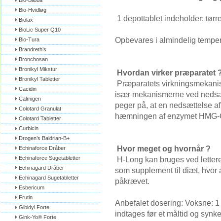
Bio-Biloba
Bio-Hvidløg
1 depottablet indeholder: tørre
Biolax
BioLic Super Q10
Opbevares i almindelig temper
Bio-Tura
Brandreth’s
Bronchosan
Bronikyl Mikstur
Hvordan virker præparatet 
Bronikyl Tabletter
Præparatets virkningsmekanism
Cacidin
især mekanismerne ved nedsætt
Calmigen
peger på, at en nedsættelse af
Colotard Granulat
hæmningen af enzymet HMG-
Colotard Tabletter
Curbicin
Drogen’s Baldrian-B+
Hvor meget og hvornår ?
Echinaforce Dråber
Echinaforce Sugetabletter
H-Long kan bruges ved lettere f
Echinagard Dråber
som supplement til diæt, hvor
Echinagard Sugetabletter
påkrævet.
Esbericum
Frutin
Anbefalet dosering: Voksne: 1 
Gibidyl Forte
indtages før et måltid og synk
Gink-Yo® Forte