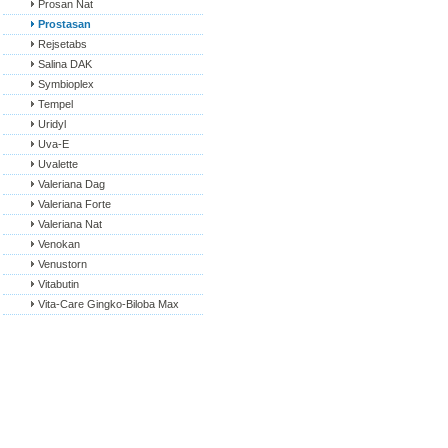
Prosan Nat
Prostasan
Rejsetabs
Salina DAK
Symbioplex
Tempel
Uridyl
Uva-E
Uvalette
Valeriana Dag
Valeriana Forte
Valeriana Nat
Venokan
Venustorn
Vitabutin
Vita-Care Gingko-Biloba Max