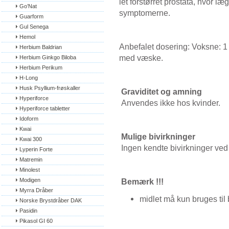
let forstørret prostata, hvor l
Go’Nat
symptomerne.
Guarform
Gul Senega
Hemol
Anbefalet dosering: Voksne: 1
Herbium Baldrian
med væske.
Herbium Ginkgo Biloba
Herbium Perikum
H-Long
Husk Psyllium-frøskaller
Graviditet og amning
Hyperiforce
Anvendes ikke hos kvinder.
Hyperiforce tabletter
Idoform
Kwai
Mulige bivirkninger
Kwai 300
Ingen kendte bivirkninger ved
Lyperin Forte
Matremin
Minolest
Modigen
Bemærk !!!
Myrra Dråber
midlet må kun bruges til
Norske Brystdråber DAK
Pasidin
Pikasol GI 60