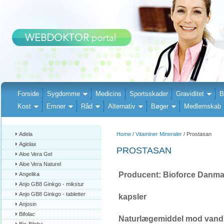
Forside
Sygdomme
Medicins
Sportsskader
Graviditet
B
Kost
Emner
Råd
Alternativ
Bøger
Medlemskab
Adela
Home
/
Vitaminer Mineraler
/ Prostasan
Agiolax
PROSTASAN
Aloe Vera Gel
Aloe Vera Naturel
Producent: Bioforce Danma
Angelika
Anjo GB8 Ginkgo - mikstur
Anjo GB8 Ginkgo - tabletter
kapsler
Anjosin
Bifolac
Naturlægemiddel mod van