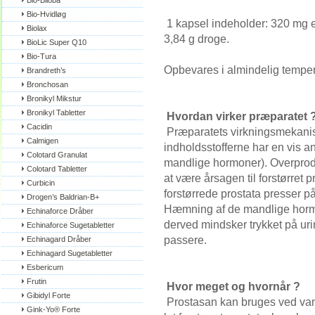
Bio-Biloba
Bio-Hvidløg
1 kapsel indeholder: 320 mg ek
Biolax
3,84 g droge.
BioLic Super Q10
Bio-Tura
Opbevares i almindelig temper
Brandreth’s
Bronchosan
Bronikyl Mikstur
Bronikyl Tabletter
Hvordan virker præparatet 
Cacidin
Præparatets virkningsmekanism
Calmigen
indholdsstofferne har en vis 
Colotard Granulat
mandlige hormoner). Overprod
Colotard Tabletter
at være årsagen til forstørret
Curbicin
forstørrede prostata presser p
Drogen’s Baldrian-B+
Hæmning af de mandlige hormo
Echinaforce Dråber
derved mindsker trykket på uri
Echinaforce Sugetabletter
passere.
Echinagard Dråber
Echinagard Sugetabletter
Esbericum
Frutin
Hvor meget og hvornår ?
Gibidyl Forte
Prostasan kan bruges ved v
Gink-Yo® Forte